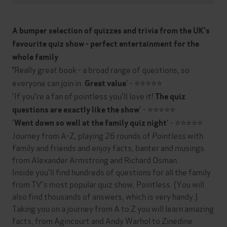
A bumper selection of quizzes and trivia from the UK's
favourite quiz show - perfect entertainment for the
whole family
Really great book - a broad range of questions, so
'
everyone can join in.
' - ⭐⭐⭐⭐⭐
Great value
'If you're a fan of pointless you'll love it!
The quiz
' - ⭐⭐⭐⭐⭐
questions are exactly like the show
'
' - ⭐⭐⭐⭐⭐
Went down so well at the family quiz night
Journey from A-Z, playing 26 rounds of
Pointless
with
family and friends and enjoy facts, banter and musings
from Alexander Armstrong and Richard Osman.
Inside you'll find hundreds of questions for all the family
from TV's most popular quiz show, Pointless. (You will
also find thousands of answers, which is very handy.)
Taking you on a journey from A to Z you will learn amazing
facts, from Agincourt and Andy Warhol to Zinedine