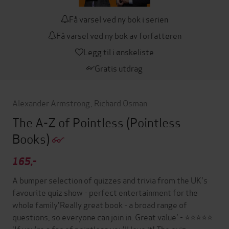
Få varsel ved ny bok i serien
Få varsel ved ny bok av forfatteren
Legg til i ønskeliste
Gratis utdrag
Alexander Armstrong
,
Richard Osman
The A-Z of Pointless
(Pointless
Books)
165,-
A bumper selection of quizzes and trivia from the UK's
favourite quiz show - perfect entertainment for the
whole family'Really great book - a broad range of
questions, so everyone can join in. Great value' - ⭐⭐⭐⭐⭐
'If you're a fan of pointless you'll love it! The quiz