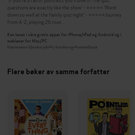
questions are exactly like the show' - ⭐⭐⭐⭐⭐ 'Went
down so well at the family quiz night' - ⭐⭐⭐⭐⭐Journey
from A-Z, playing 26 roun…
Kan leses i våre gratis apper for iPhone/iPad og Android og i
webleser for Mac/PC
Kan leses i iBooks, på PC, Kindle og PocketBook
Flere bøker av samme forfatter