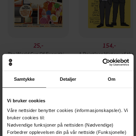
25,-
154,-
The World Cup Of Everything
A Poin
Richard Osman
Richard Osman
EBOK
EBOK
Samtykke
Detaljer
Om
A brain-teasing bumper book of questions
Vi bruker cookies
Undertittel
and trivia
Våre nettsider benytter cookies (informasjonskapsler). Vi
bruker cookies til:
Alexander Armstrong
(forfatter),
Richard
Forfattere
Nødvendige funksjoner på nettsiden (Nødvendige)
Osman
(forfatter)
Forbedrer opplevelsen din på vår nettside (Funksjonelle)