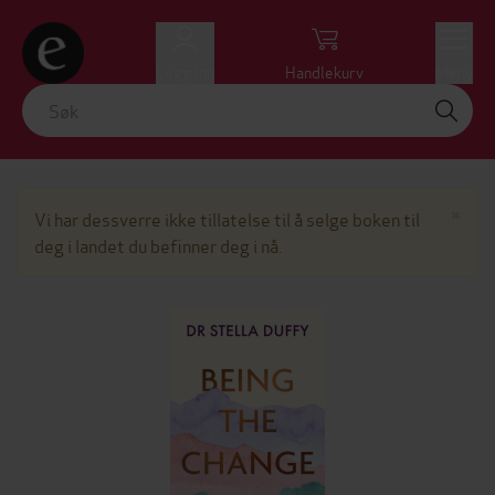
Logg inn
Handlekurv
Meny
Lu
×
Vi har dessverre ikke tillatelse til å selge boken til
deg i landet du befinner deg i nå.