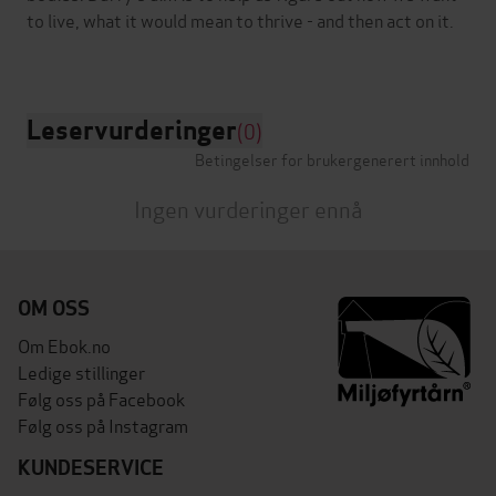
to live, what it would mean to thrive - and then act on it.
Leservurderinger
(0)
Betingelser for brukergenerert innhold
Ingen vurderinger ennå
OM OSS
Om Ebok.no
Ledige stillinger
Følg oss på Facebook
Følg oss på Instagram
KUNDESERVICE