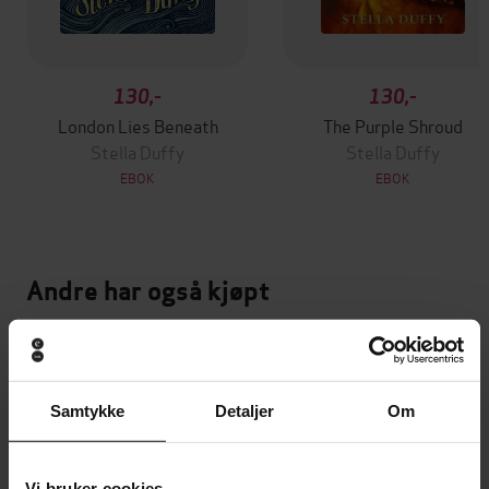
130,-
130,-
London Lies Beneath
The Purple Shroud
Stella Duffy
Stella Duffy
EBOK
EBOK
Andre har også kjøpt
Premium
Premium
Vinner av Rivertonprisen
Første gang på tilbud
Samtykke
Detaljer
Om
Vi bruker cookies