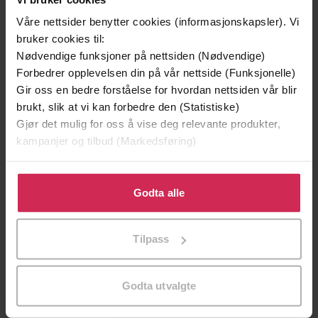
Våre nettsider benytter cookies (informasjonskapsler). Vi
bruker cookies til:
Nødvendige funksjoner på nettsiden (Nødvendige)
Forbedrer opplevelsen din på vår nettside (Funksjonelle)
Gir oss en bedre forståelse for hvordan nettsiden vår blir
brukt, slik at vi kan forbedre den (Statistiske)
Gjør det mulig for oss å vise deg relevante produkter,
199,-
349,-
kampanjer og tilbud (Markedsføring)
Minnesota
Utskudd
Jo Nesbø
Jørn Lier Horst
Klikk på «Godta alle» for å gi oss ditt samtykke til å
EBOK
EBOK
bruke cookies for alle disse formålene. Du kan også
Godta alle
tilpasse ditt samtykke til spesifikke formål ved å klikke
på «Tilpass». Du kan når som helst trekke tilbake eller
Tilpass
endre ditt samtykke.
Thriving in postmenopause - our vital
Undertittel
third act
Godta utvalgte
Stella Duffy
(forfatter)
Forfattere