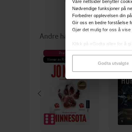
EBOK
Våre nettsider benytter cooki
Nødvendige funksjoner på ne
Forbedrer opplevelsen din på
Gir oss en bedre forståelse fo
Gjør det mulig for oss å vise
Andre har også kjøpt
Klikk på «Godta alle» for å gi
samtykke til spesifikke formå
Premium
Pre
Vinner av Rivertonprisen
Første gan
Godta utvalgte