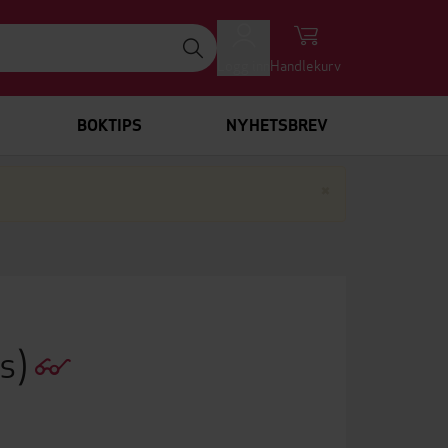
Logg inn
Handlekurv
BOKTIPS
NYHETSBREV
Lukk
×
es)