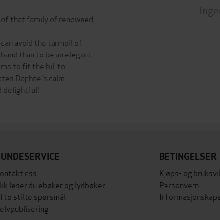
Inge
of that family of renowned
 can avoid the turmoil of
sband than to be an elegant
 to fit the bill to
tates Daphne's calm
 delightful!
KUNDESERVICE
BETINGELSER
ontakt oss
Kjøps- og bruksvi
lik leser du ebøker og lydbøker
Personvern
fte stilte spørsmål
Informasjonskaps
elvpublisering