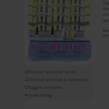
Dap
dee
mor
per
Kan 
Kan 
Få varsel ved ny bok i serien
Få varsel ved ny bok av forfatteren
Legg til i ønskeliste
Gratis utdrag