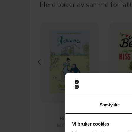
Flere bøker av samme forfat
Samtykke
49,-
Romance
Agatha Rai
Vi bruker cookies
M.C. Beaton
M.