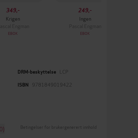
349,-
249,-
Krigen
Ingen
ascal Engman
Pascal Engman
EBOK
EBOK
LCP
DRM-beskyttelse
9781849019422
ISBN
Betingelser for brukergenerert innhold
0)