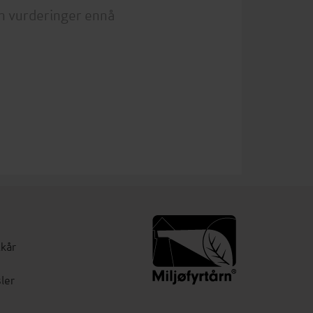
n vurderinger ennå
lkår
ler