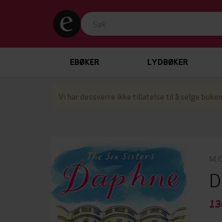
EBØKER
LYDBØKER
Vi har dessverre ikke tillatelse til å selge boken
M.C
D
13