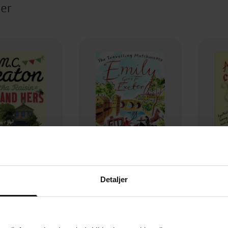
ter
Detaljer
83,-
130,-
sin: Hiss and Hers
Emily Goes to Exeter
C. Beaton
M.C. Beaton