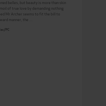
ed belles, but beauty is more than skin
rmoil of true love by demanding nothing
d Mr Archer seems to fit the bill to
tward manner, the …
 Mac/PC