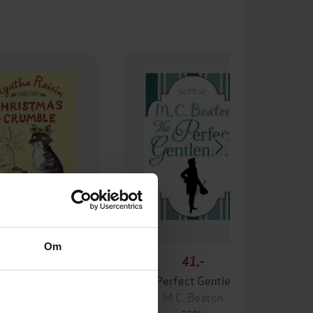
Om
29,-
41,-
Agatha Raisin and the Christmas Crumble
The Perfect Gentleman
M.C. Beaton
M.C. Beaton