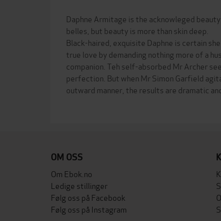
Daphne Armitage is the acknowleged beauty 
belles, but beauty is more than skin deep.
Black-haired, exquisite Daphne is certain she
true love by demanding nothing more of a hu
companion. Teh self-absorbed Mr Archer seems
perfection. But when Mr Simon Garfield agi
outward manner, the results are dramatic and
OM OSS
Om Ebok.no
K
Ledige stillinger
S
Følg oss på Facebook
O
Følg oss på Instagram
S