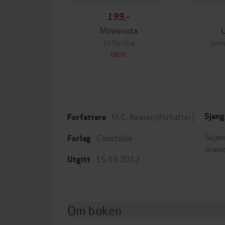
199,-
Minnesota
Jo Nesbø
Jørn
EBOK
M.C. Beaton
(forfatter)
Sjang
Forfattere
Skjøn
Constable
Forlag
dram
15.03.2012
Utgitt
Om boken