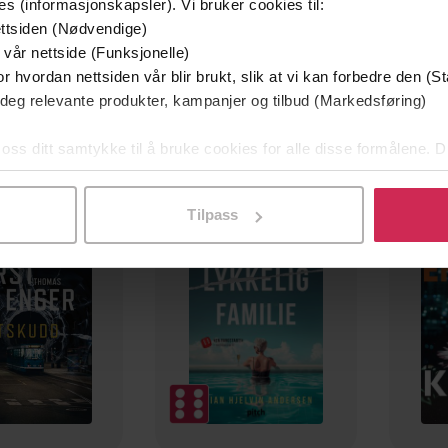
EBOK
EBOK
es (informasjonskapsler). Vi bruker cookies til:
ttsiden (Nødvendige)
 vår nettside (Funksjonelle)
r hvordan nettsiden vår blir brukt, slik at vi kan forbedre den (St
 deg relevante produkter, kampanjer og tilbud (Markedsføring)
 oss ditt samtykke til å bruke cookies for alle disse formålene. D
l ved å klikke på «Tilpass». Du kan når som helst trekke tilbake
mium
Premium
g på tilbud
Tilpass