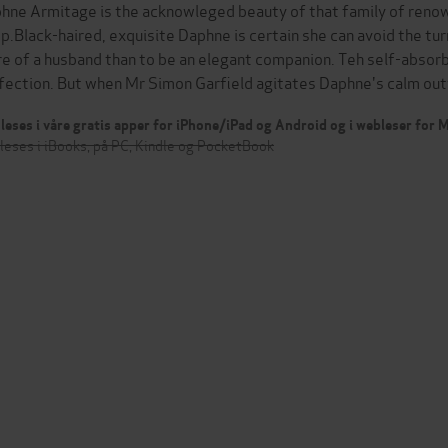
hne Armitage is the acknowleged beauty of that family of renown
p.Black-haired, exquisite Daphne is certain she can avoid the tu
e of a husband than to be an elegant companion. Teh self-absorbe
fection. But when Mr Simon Garfield agitates Daphne's calm ou
leses i våre gratis apper for iPhone/iPad og Android og i webleser for
leses i iBooks, på PC, Kindle og PocketBook