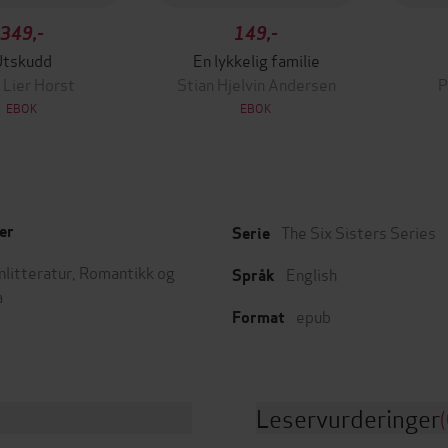
349,-
149,-
Utskudd
En lykkelig familie
 Lier Horst
Stian Hjelvin Andersen
P
EBOK
EBOK
The Six Sisters Series
er
Serie
nlitteratur
,
Romantikk og
English
Språk
a
epub
Format
Leservurderinger
(