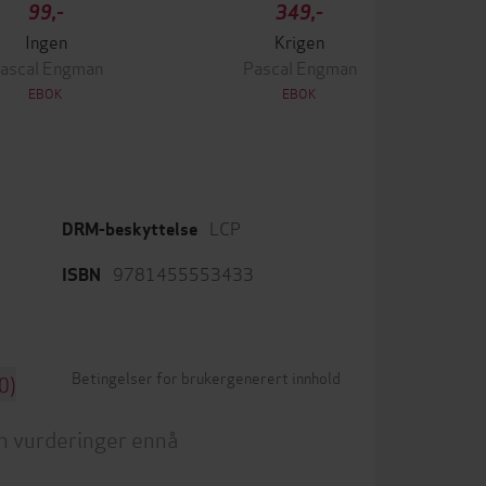
99,-
349,-
Ingen
Krigen
ascal Engman
Pascal Engman
EBOK
EBOK
LCP
DRM-beskyttelse
9781455553433
ISBN
Betingelser for brukergenerert innhold
0)
n vurderinger ennå