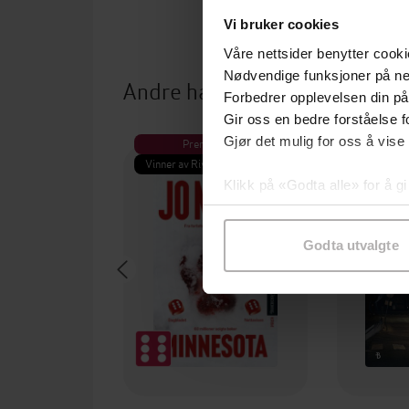
Vi bruker cookies
Våre nettsider benytter cooki
Nødvendige funksjoner på ne
Andre har også kjøpt
Forbedrer opplevelsen din på
Gir oss en bedre forståelse fo
Gjør det mulig for oss å vise
Premium
Pre
Vinner av Rivertonprisen
Første gan
Klikk på «Godta alle» for å gi
samtykke til spesifikke formå
Godta utvalgte