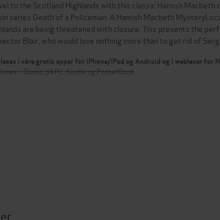
vel to the Scotland Highlands with this classic Hamish Macbeth
sin series.Death of a Policeman: A Hamish Macbeth MysteryLocal 
hlands are being threatened with closure. This presents the per
pector Blair, who would love nothing more than to get rid of S
leses i våre gratis apper for iPhone/iPad og Android og i webleser for
leses i iBooks, på PC, Kindle og PocketBook
ter