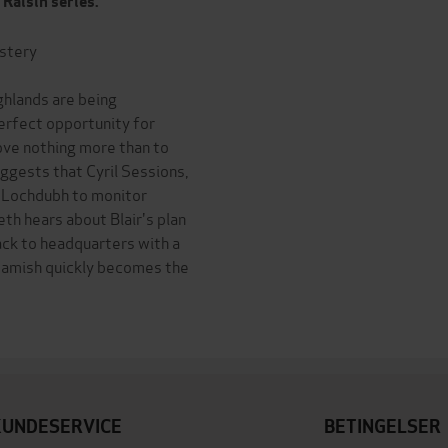
Raisin series.
stery
ighlands are being
erfect opportunity for
ove nothing more than to
ggests that Cyril Sessions,
of Lochdubh to monitor
h hears about Blair's plan
back to headquarters with a
d Hamish quickly becomes the
KUNDESERVICE
BETINGELSER