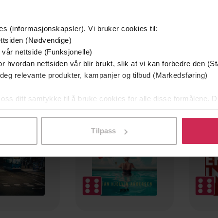
es (informasjonskapsler). Vi bruker cookies til:
ttsiden (Nødvendige)
 vår nettside (Funksjonelle)
r hvordan nettsiden vår blir brukt, slik at vi kan forbedre den (St
 deg relevante produkter, kampanjer og tilbud (Markedsføring)
mium
Premium
g på tilbud
 oss ditt samtykke til å bruke cookies for alle disse formålene. D
l ved å klikke på «Tilpass». Du kan når som helst trekke tilbake
Tilpass