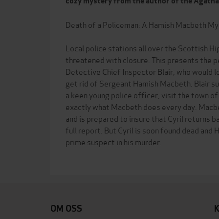
cozy mystery from the author of the Agatha 
Death of a Policeman: A Hamish Macbeth My
Local police stations all over the Scottish H
threatened with closure. This presents the p
Detective Chief Inspector Blair, who would l
get rid of Sergeant Hamish Macbeth. Blair su
a keen young police officer, visit the town 
exactly what Macbeth does every day. Macbet
and is prepared to insure that Cyril returns 
full report. But Cyril is soon found dead an
prime suspect in his murder.
OM OSS