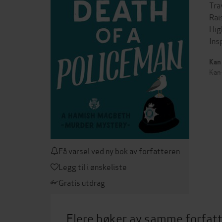
Tra
Rai
Hig
Ins
Kan 
Kan 
Få varsel ved ny bok av forfatteren
Legg til i ønskeliste
Gratis utdrag
Flere bøker av samme forfat