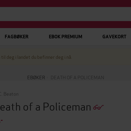
FAGBØKER
EBOK PREMIUM
GAVEKORT
 til deg i landet du befinner deg i nå.
EBØKER
DEATH OF A POLICEMAN
C. Beaton
eath of a Policeman
,-