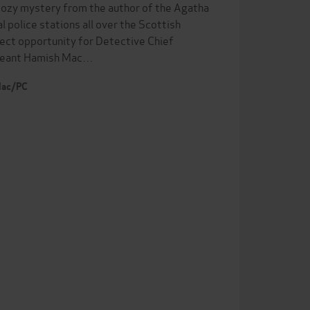
 cozy mystery from the author of the Agatha
police stations all over the Scottish
fect opportunity for Detective Chief
ergeant Hamish Mac…
 Mac/PC