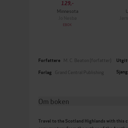
129,-
Minnesota
Jo Nesbø
Jørn
EBOK
M. C. Beaton
(forfatter)
Forfattere
Utgit
Grand Central Publishing
Sjang
Forlag
Om boken
Travel to the Scotland Highlands with this