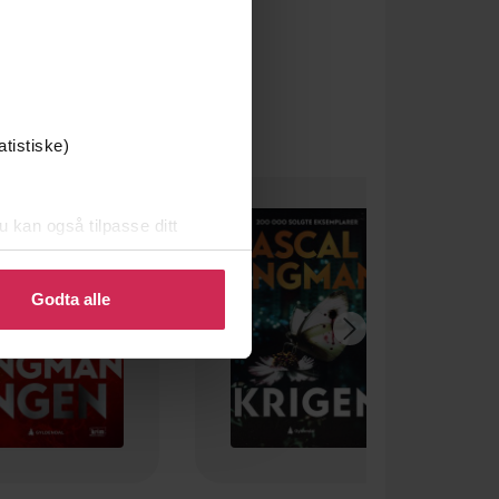
atistiske)
u kan også tilpasse ditt
 eller endre ditt samtykke.
Godta alle