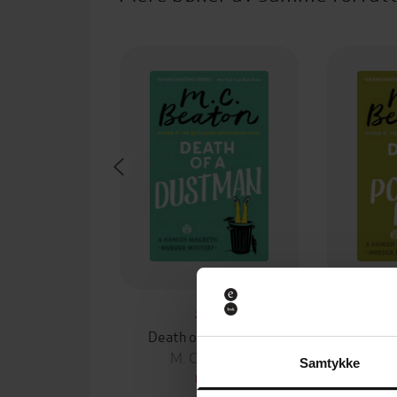
59,-
Death of a Dustman
Death o
M. C. Beaton
M. 
Samtykke
EBOK