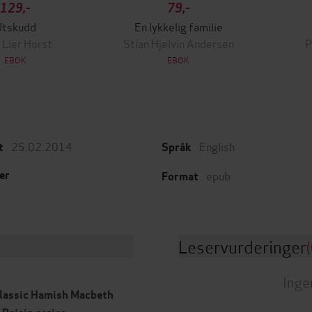
129,-
79,-
Utskudd
En lykkelig familie
 Lier Horst
Stian Hjelvin Andersen
P
EBOK
EBOK
25.02.2014
English
t
Språk
epub
er
Format
Leservurderinger
(
Inge
 classic Hamish Macbeth