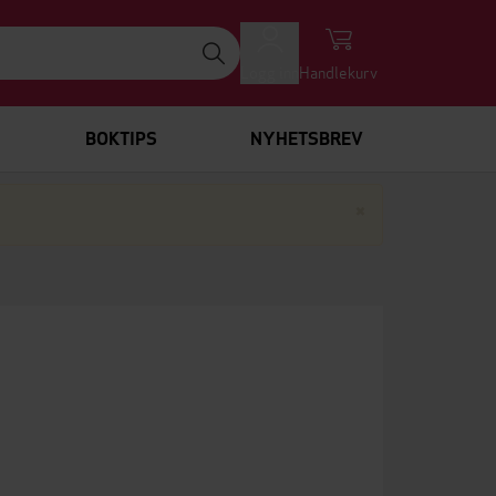
Logg inn
Handlekurv
BOKTIPS
NYHETSBREV
Lukk
×