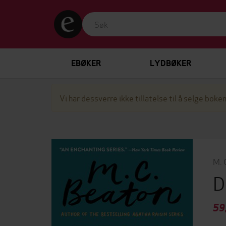
EBØKER
LYDBØKER
Vi har dessverre ikke tillatelse til å selge boken
M. 
D
59