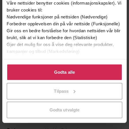
Våre nettsider benytter cookies (informasjonskapsler). Vi
bruker cookies til:
Nødvendige funksjoner på nettsiden (Nødvendige)
Forbedrer opplevelsen din på vår nettside (Funksjonelle)
Gir oss en bedre forståelse for hvordan nettsiden vår blir
brukt, slik at vi kan forbedre den (Statistiske)
Gjør det mulig for oss å vise deg relevante produkter,
kampanjer og tilbud (Markedsføring)
129,-
129,-
Klikk på «Godta alle» for å gi oss ditt samtykke til å
Minnesota
Utskudd
bruke cookies for alle disse formålene. Du kan også
Godta alle
Jo Nesbø
Jørn Lier Horst
tilpasse ditt samtykke til spesifikke formål ved å klikke
på «Tilpass». Du kan når som helst trekke tilbake eller
EBOK
EBOK
Tilpass
endre ditt samtykke.
Godta utvalgte
Paul Hoang
(forfatter)
Forfattere