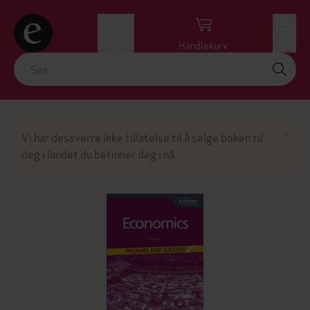
Logg inn
Handlekurv
Meny
Lu
×
Vi har dessverre ikke tillatelse til å selge boken til
deg i landet du befinner deg i nå.