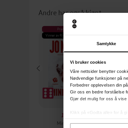
Andre har også kjøpt
Premium
Pre
Vinner av Rivertonprisen
Første gan
Samtykke
Vi bruker cookies
Våre nettsider benytter cooki
Nødvendige funksjoner på ne
Forbedrer opplevelsen din på
Gir oss en bedre forståelse fo
Gjør det mulig for oss å vise
Klikk på «Godta alle» for å gi
129,-
samtykke til spesifikke formå
Minnesota