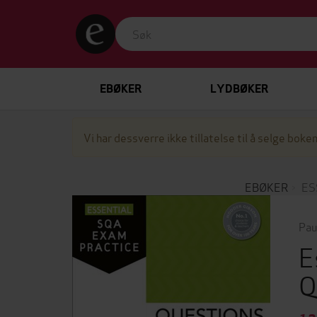
EBØKER
LYDBØKER
Vi har dessverre ikke tillatelse til å selge boken
EBØKER
ES
Pau
E
Q