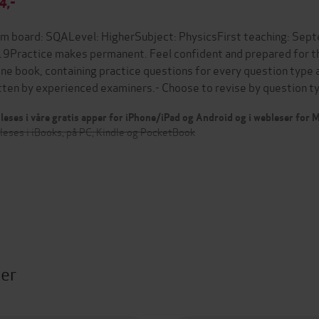
4,-
m board: SQALevel: HigherSubject: PhysicsFirst teaching: Se
9Practice makes permanent. Feel confident and prepared for t
one book, containing practice questions for every question type an
tten by experienced examiners.- Choose to revise by question ty
leses i våre gratis apper for iPhone/iPad og Android og i webleser for
leses i iBooks, på PC, Kindle og PocketBook
ter