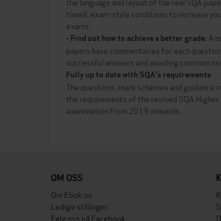
the language and layout of the real SQA pap
timed, exam-style conditions to increase yo
exams
Ans
- Find out how to achieve a better grade:
papers have commentaries for each question,
successful answers and avoiding common mi
Fully up to date with SQA's requirements
The questions, mark schemes and guidance in
the requirements of the revised SQA Higher 
examination from 2019 onwards.
OM OSS
Om Ebok.no
K
Ledige stillinger
S
Følg oss på Facebook
O