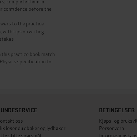
ers; complete them in
ur confidence before the
wers to the practice
 with tips on writing
stakes
 this practice book match
Physics specification for
KUNDESERVICE
BETINGELSER
ontakt oss
Kjøps- og bruksvi
lik leser du ebøker og lydbøker
Personvern
fte stilte spørsmål
Informasjonskaps