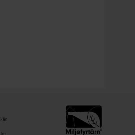
lkår
ler