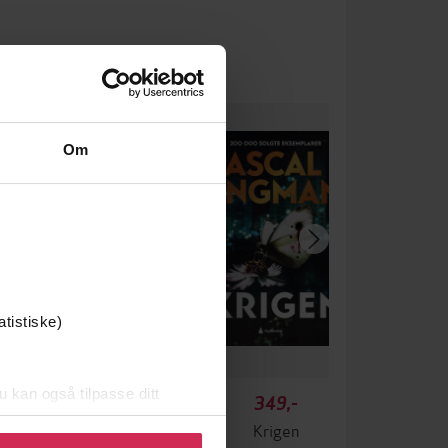
Om
atistiske)
u kan også tilpasse ditt
99,-
349,-
 eller endre ditt samtykke.
Ingen
Krigen