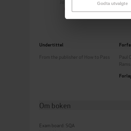
Jo Nesbø
Jørn
Godta utvalgte
EBOK
Undertittel
Forfa
From the publisher of How to Pass
Paul 
Rams
Forla
Om boken
Exam board: SQA