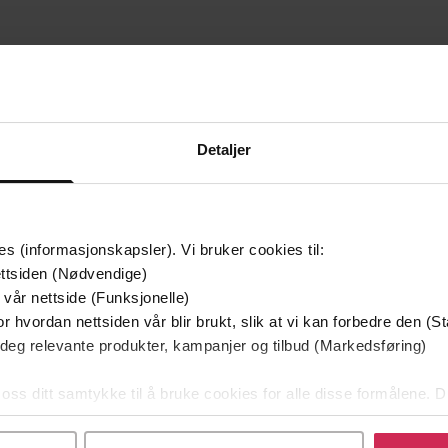
mium
Premium
g på tilbud
Detaljer
es (informasjonskapsler). Vi bruker cookies til:
ttsiden (Nødvendige)
 vår nettside (Funksjonelle)
r hvordan nettsiden vår blir brukt, slik at vi kan forbedre den (St
 deg relevante produkter, kampanjer og tilbud (Markedsføring)
 oss ditt samtykke til å bruke cookies for alle disse formålene. D
129,-
79,-
l ved å klikke på «Tilpass». Du kan når som helst trekke tilbake
Utskudd
En lykkelig familie