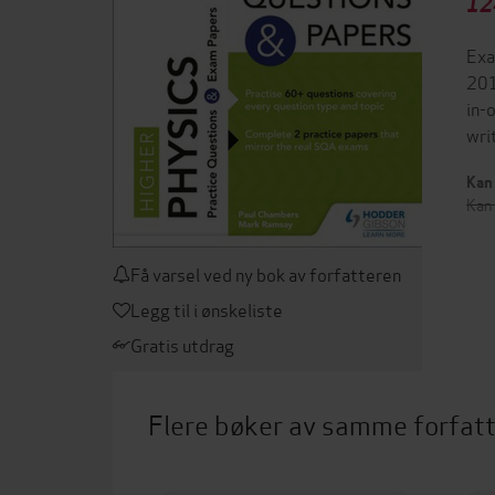
12
Exa
201
in-
wri
Kan 
Kan 
Få varsel ved ny bok av forfatteren
Legg til i ønskeliste
Gratis utdrag
Flere bøker av samme forfat