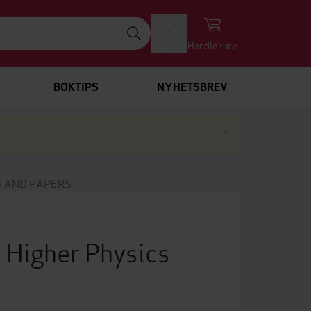
Logg inn
Handlekurv
BOKTIPS
NYHETSBREV
Lukk
×
S AND PAPERS
 Higher Physics