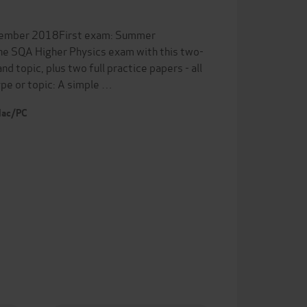
ptember 2018First exam: Summer
he SQA Higher Physics exam with this two-
d topic, plus two full practice papers - all
pe or topic: A simple …
 Mac/PC