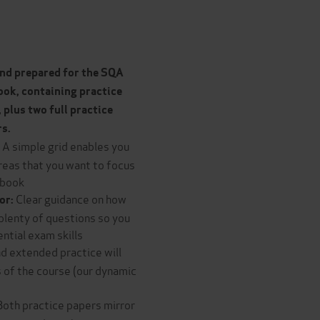
and prepared for the SQA
ook, containing practice
 plus two full practice
rs.
A simple grid enables you
:
areas that you want to focus
 book
Clear guidance on how
for:
plenty of questions so you
ential exam skills
d extended practice will
 of the course (our dynamic
Both practice papers mirror