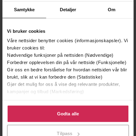
Premium
Premium
Samtykke
Detaljer
Om
Vinner av Rivertonprisen
Første gang på tilbud
Vi bruker cookies
Våre nettsider benytter cookies (informasjonskapsler). Vi
bruker cookies til:
Nødvendige funksjoner på nettsiden (Nødvendige)
Forbedrer opplevelsen din på vår nettside (Funksjonelle)
Gir oss en bedre forståelse for hvordan nettsiden vår blir
brukt, slik at vi kan forbedre den (Statistiske)
Gjør det mulig for oss å vise deg relevante produkter,
kampanjer og tilbud (Markedsføring)
199,-
349,-
Klikk på «Godta alle» for å gi oss ditt samtykke til å
Minnesota
Utskudd
bruke cookies for alle disse formålene. Du kan også
Godta alle
Jo Nesbø
Jørn Lier Horst
tilpasse ditt samtykke til spesifikke formål ved å klikke
EBOK
EBOK
på «Tilpass». Du kan når som helst trekke tilbake eller
Tilpass
endre ditt samtykke.