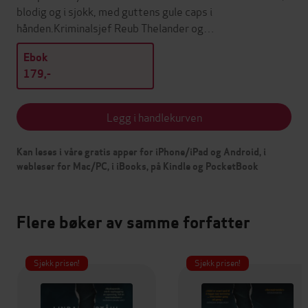
blodig og i sjokk, med guttens gule caps i
hånden.Kriminalsjef Reub Thelander og…
Ebok
179,-
Legg i handlekurven
Kan leses i våre gratis apper for iPhone/iPad og Android, i
webleser for Mac/PC, i iBooks, på Kindle og PocketBook
Flere bøker av samme forfatter
Sjekk prisen!
Sjekk prisen!