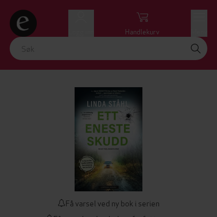
Logg inn
Handlekurv
Meny
Få varsel ved ny bok i serien