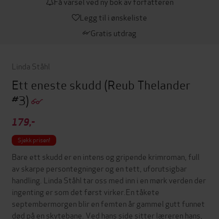
Få varsel ved ny bok av forfatteren
Legg til i ønskeliste
Gratis utdrag
Linda Ståhl
Ett eneste skudd
(Reub Thelander
#3)
179,-
Sjekk prisen!
Bare ett skudd er en intens og gripende krimroman, full
av skarpe persontegninger og en tett, uforutsigbar
handling. Linda Ståhl tar oss med inn i en mørk verden der
ingenting er som det først virker.En tåkete
septembermorgen blir en femten år gammel gutt funnet
død på en skytebane. Ved hans side sitter læreren hans,