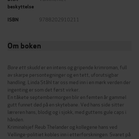
beskyttelse
9788202910211
ISBN
Om boken
Bare ett skudd
er en intens og gripende krimroman, full
av skarpe persontegninger og en tett, uforutsigbar
handling. Linda Ståhl tar oss med inn i en mørk verden der
ingenting er som det først virker.
En tåkete septembermorgen blir en femten år gammel
gutt funnet død på en skytebane. Ved hans side sitter
læreren hans, blodig og i sjokk, med guttens gule caps i
hånden.
Kriminalsjef Reub Thelander og kollegene hans ved
Vellinge-politiet kobles inn i etterforskningen. Svaret på