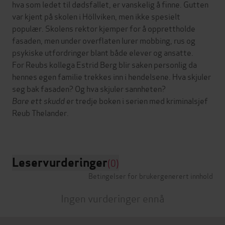
hva som ledet til dødsfallet, er vanskelig å finne. Gutten
var kjent på skolen i Höllviken, men ikke spesielt
populær. Skolens rektor kjemper for å opprettholde
fasaden, men under overflaten lurer mobbing, rus og
psykiske utfordringer blant både elever og ansatte.
For Reubs kollega Estrid Berg blir saken personlig da
hennes egen familie trekkes inn i hendelsene. Hva skjuler
seg bak fasaden? Og hva skjuler sannheten?
Bare ett skudd
er tredje boken i serien med kriminalsjef
Reub Thelander.
Leservurderinger
(0)
Betingelser for brukergenerert innhold
Ingen vurderinger ennå