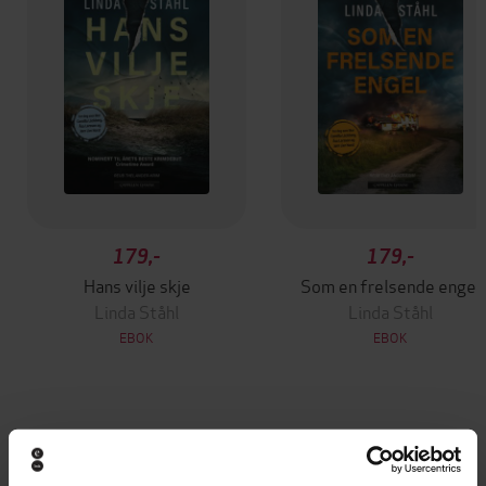
179,-
179,-
Hans vilje skje
Som en frelsende engel
Linda Ståhl
Linda Ståhl
EBOK
EBOK
Andre har også kjøpt