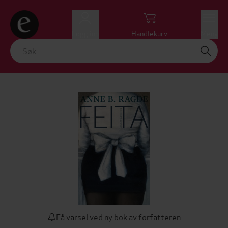
Logg inn
Handlekurv
Meny
Få varsel ved ny bok av forfatteren