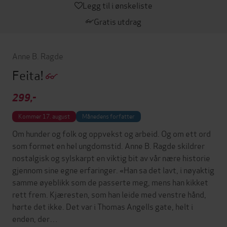
Legg til i ønskeliste
Gratis utdrag
Anne B. Ragde
Feita!
299,-
Kommer 17. august
Månedens forfatter
Om hunder og folk og oppvekst og arbeid. Og om ett ord
som formet en hel ungdomstid. Anne B. Ragde skildrer
nostalgisk og sylskarpt en viktig bit av vår nære historie
gjennom sine egne erfaringer. «Han sa det lavt, i nøyaktig
samme øyeblikk som de passerte meg, mens han kikket
rett frem. Kjæresten, som han leide med venstre hånd,
hørte det ikke. Det var i Thomas Angells gate, helt i
enden, der…