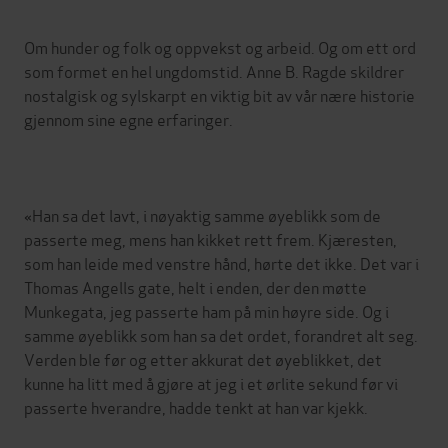
Om hunder og folk og oppvekst og arbeid. Og om ett ord
som formet en hel ungdomstid. Anne B. Ragde skildrer
nostalgisk og sylskarpt en viktig bit av vår nære historie
gjennom sine egne erfaringer.
«Han sa det lavt, i nøyaktig samme øyeblikk som de
passerte meg, mens han kikket rett frem. Kjæresten,
som han leide med venstre hånd, hørte det ikke. Det var i
Thomas Angells gate, helt i enden, der den møtte
Munkegata, jeg passerte ham på min høyre side. Og i
samme øyeblikk som han sa det ordet, forandret alt seg.
Verden ble før og etter akkurat det øyeblikket, det
kunne ha litt med å gjøre at jeg i et ørlite sekund før vi
passerte hverandre, hadde tenkt at han var kjekk.