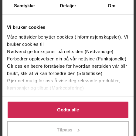
Samtykke
Detaljer
Om
Vi bruker cookies
Våre nettsider benytter cookies (informasjonskapsler). Vi
bruker cookies til:
Nødvendige funksjoner på nettsiden (Nødvendige)
Forbedrer opplevelsen din på vår nettside (Funksjonelle)
Gir oss en bedre forståelse for hvordan nettsiden vår blir
brukt, slik at vi kan forbedre den (Statistiske)
Gjør det mulig for oss å vise deg relevante produkter,
199,-
349,-
kampanjer og tilbud (Markedsføring)
Minnesota
Utskudd
Jo Nesbø
Jørn Lier Horst
Klikk på «Godta alle» for å gi oss ditt samtykke til å
EBOK
EBOK
bruke cookies for alle disse formålene. Du kan også
Godta alle
tilpasse ditt samtykke til spesifikke formål ved å klikke
på «Tilpass». Du kan når som helst trekke tilbake eller
Tilpass
endre ditt samtykke.