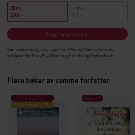
Lydbok
Ebok
379,-
299,-
Legg i handlekurven
Kan leses i våre gratis apper for iPhone/iPad og Android, i
webleser for Mac/PC, i iBooks, på Kindle og PocketBook
Flere bøker av samme forfatter
Premium
Premium
Medlemskupp kun 79,-