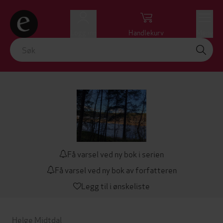
Logg inn
Handlekurv
Meny
Få varsel ved ny bok i serien
Få varsel ved ny bok av forfatteren
Legg til i ønskeliste
Helge Midtdal