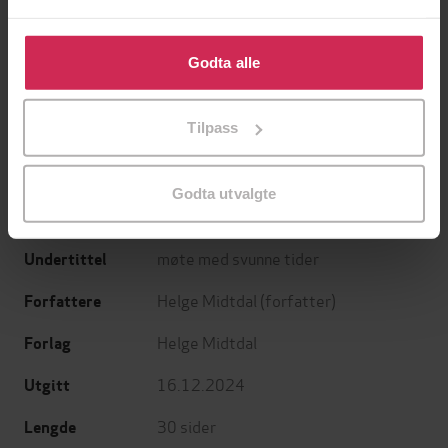
Klikk på «Godta alle» for å gi oss ditt samtykke til å
bruke cookies for alle disse formålene. Du kan også
Godta alle
199,-
349,-
tilpasse ditt samtykke til spesifikke formål ved å klikke
Minnesota
Utskudd
på «Tilpass». Du kan når som helst trekke tilbake eller
Jo Nesbø
Jørn Lier Horst
Tilpass
endre ditt samtykke.
EBOK
EBOK
Godta utvalgte
møte med svunne tider
Undertittel
Helge Midtdal
(forfatter)
Forfattere
Helge Midtdal
Forlag
16.12.2024
Utgitt
30
sider
Lengde