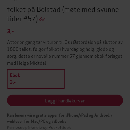
folket på Bolstad
(møte med svunne
tider #57)
3,-
Atter en gang tar vi turen til Os i Østerdalen på slutten av
1800 tallet. følger folket i hverdag og helg, glede og
sorg. dette er novelle nummer 57 gjennom ebok forlaget
med Helge Midtdal
Ebok
3,-
Legg i handlekurven
Kan leses i våre gratis apper for iPhone/iPad og Android, i
webleser for Mac/PC og i iBooks
Kan leses på Kindle og PocketBook