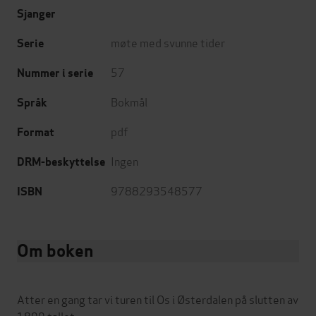
Sjanger
møte med svunne tider
Serie
57
Nummer i serie
Bokmål
Språk
pdf
Format
Ingen
DRM-beskyttelse
9788293548577
ISBN
Om boken
Atter en gang tar vi turen til Os i Østerdalen på slutten av
1800 tallet.