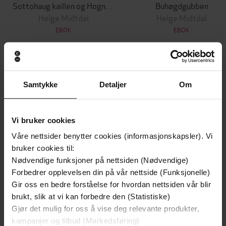
Sottohaug kaillen og Hogna gubben
Buhøgdgubben
Helge Midtdal
Helge Midtdal
EBOK
EBOK
Andre har også kjøpt
Samtykke
Detaljer
Om
Premium
Premium
Vi bruker cookies
Vinner av Rivertonprisen
Første gang på tilbud
Våre nettsider benytter cookies (informasjonskapsler). Vi
bruker cookies til:
Nødvendige funksjoner på nettsiden (Nødvendige)
Forbedrer opplevelsen din på vår nettside (Funksjonelle)
Gir oss en bedre forståelse for hvordan nettsiden vår blir
brukt, slik at vi kan forbedre den (Statistiske)
Gjør det mulig for oss å vise deg relevante produkter,
kampanjer og tilbud (Markedsføring)