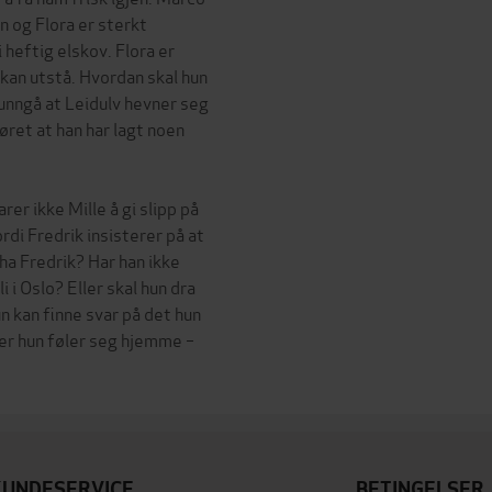
an og Flora er sterkt
 heftig elskov. Flora er
e kan utstå. Hvordan skal hun
unngå at Leidulv hevner seg
ret at han har lagt noen
arer ikke Mille å gi slipp på
di Fredrik insisterer på at
 ha Fredrik? Har han ikke
i i Oslo? Eller skal hun dra
un kan finne svar på det hun
der hun føler seg hjemme –
KUNDESERVICE
BETINGELSER