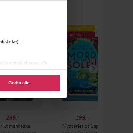
um
Første gang på tilbud
Vi anbefaler
atistiske)
u kan også tilpasse ditt
 eller endre ditt samtykke.
Godta alle
299,-
199,-
 rikt menneske
Mysteriet på Capri
 Hjelvin Andersen
Anders De la Motte