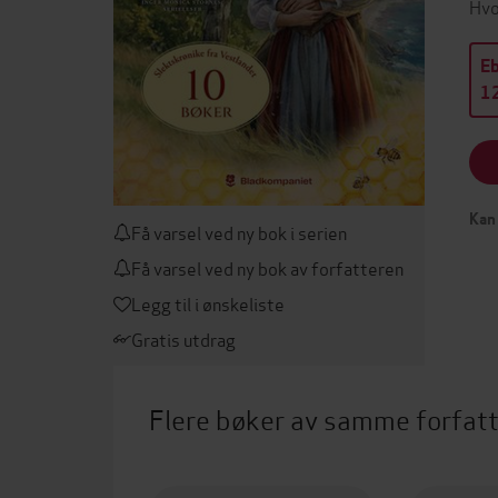
Hvo
E
12
Kan 
Få varsel ved ny bok i serien
Få varsel ved ny bok av forfatteren
Legg til i ønskeliste
Gratis utdrag
Flere bøker av samme forfat