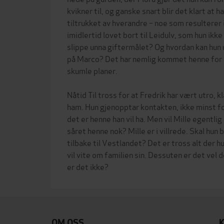
kvikner til, og ganske snart blir det klart at h
tiltrukket av hverandre – noe som resulterer i
imidlertid lovet bort til Leidulv, som hun ikk
slippe unna giftermålet? Og hvordan kan hun 
på Marco? Det har nemlig kommet henne for ø
skumle planer.
Nåtid Til tross for at Fredrik har vært utro, kl
ham. Hun gjenopptar kontakten, ikke minst for
det er henne han vil ha. Men vil Mille egentlig
såret henne nok? Mille er i villrede. Skal hun bl
tilbake til Vestlandet? Det er tross alt der h
vil vite om familien sin. Dessuten er det vel 
OM OSS