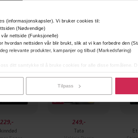
es (informasjonskapsler). Vi bruker cookies til:
ttsiden (Nødvendige)
Premi
 vår nettside (Funksjonelle)
r hvordan nettsiden vår blir brukt, slik at vi kan forbedre den (St
 deg relevante produkter, kampanjer og tilbud (Markedsføring)
 oss ditt samtykke til å bruke cookies for alle disse formålene. D
l ved å klikke på «Tilpass». Du kan når som helst trekke tilbake
Tilpass
229,-
249,-
kinndød
Tata
Et
mas Enger
Valérie Perrin
Stian