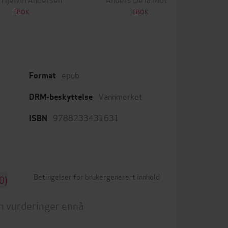
EBOK
EBOK
epub
Format
Vannmerket
DRM-beskyttelse
9788233431631
ISBN
Betingelser for brukergenerert innhold
0)
n vurderinger ennå