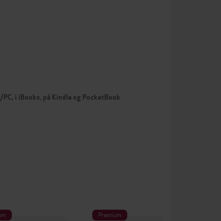
c/PC, i iBooks, på Kindle og PocketBook
um
Premium
Pr