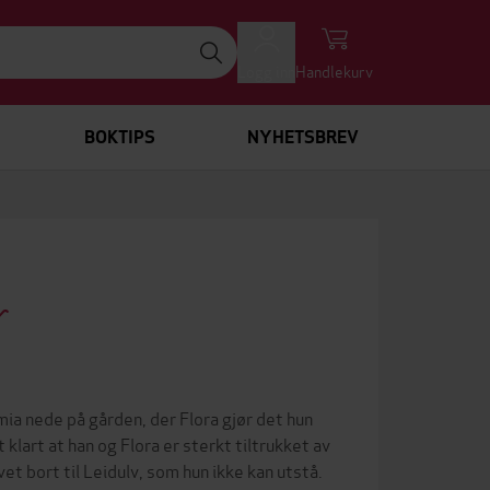
Logg inn
Handlekurv
BOKTIPS
NYHETSBREV
mia nede på gården, der Flora gjør det hun
t klart at han og Flora er sterkt tiltrukket av
vet bort til Leidulv, som hun ikke kan utstå.