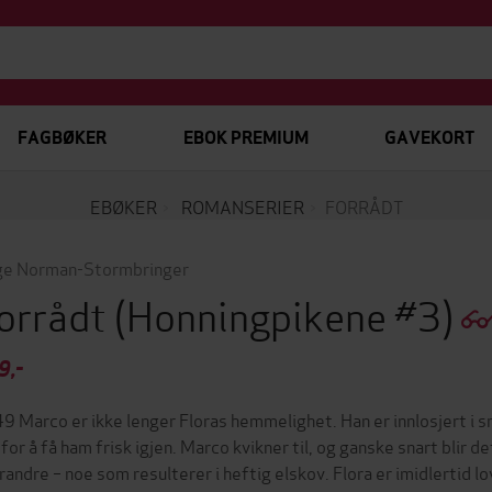
FAGBØKER
EBOK PREMIUM
GAVEKORT
EBØKER
ROMANSERIER
FORRÅDT
e Norman-Stormbringer
orrådt
(Honningpikene #3)
9,-
9 Marco er ikke lenger Floras hemmelighet. Han er innlosjert i s
 for å få ham frisk igjen. Marco kvikner til, og ganske snart blir de
randre – noe som resulterer i heftig elskov. Flora er imidlertid lo