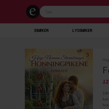
EBØKER
LYDBØKER
Heg
F
12
184
kan
hve