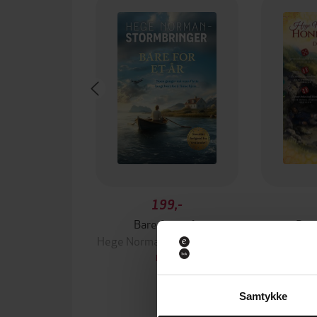
199,-
Bare for et år
Det
Hege Norman-Stormbringer
Hege Norm
EBOK
Samtykke