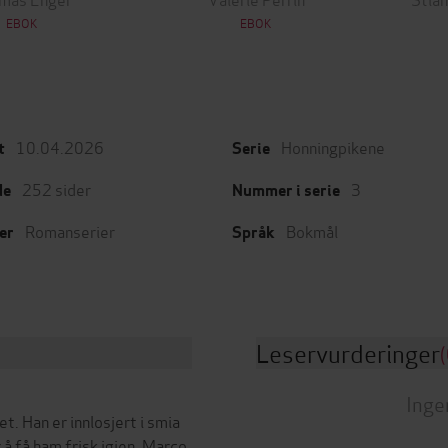
EBOK
EBOK
10.04.2026
Honningpikene
t
Serie
252
sider
3
de
Nummer i serie
Romanserier
Bokmål
er
Språk
Leservurderinger
(
Inge
. Han er innlosjert i smia
 å få ham frisk igjen. Marco