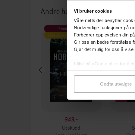
Andre har også kjøpt
Vi bruker cookies
Våre nettsider benytter cooki
Nødvendige funksjoner på ne
Premium
Første gang på tilbud
Forbedrer opplevelsen din på
Gir oss en bedre forståelse fo
Gjør det mulig for oss å vise
Klikk på «Godta alle» for å gi
samtykke til spesifikke formå
Godta utvalgte
349,-
Utskudd
S
Jørn Lier Horst
Tho