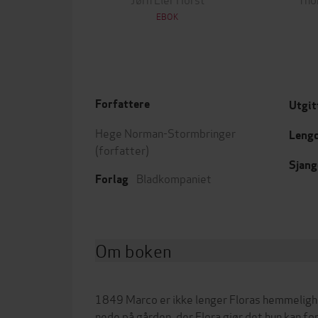
EBOK
Forfattere
Utgit
Hege Norman-Stormbringer
Leng
(forfatter)
Sjang
Bladkompaniet
Forlag
Om boken
1849 Marco er ikke lenger Floras hemmelighet
nede på gården, der Flora gjør det hun kan for