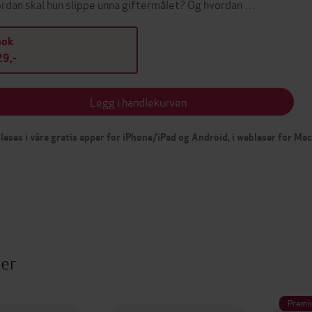
rdan skal hun slippe unna giftermålet? Og hvordan …
bok
9,-
Legg i handlekurven
leses i våre gratis apper for iPhone/iPad og Android, i webleser for Ma
ter
Premi