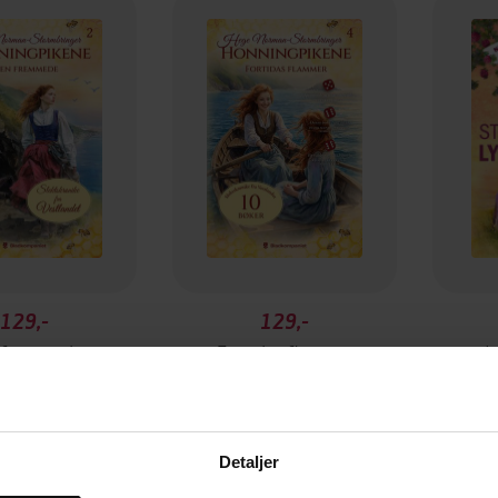
129,-
129,-
 fremmede
Fortidas flammer
I
an-Stormbringer
Hege Norman-Stormbringer
Hege N
EBOK
EBOK
Detaljer