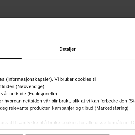
mium
Premium
g på tilbud
Detaljer
es (informasjonskapsler). Vi bruker cookies til:
ttsiden (Nødvendige)
 vår nettside (Funksjonelle)
r hvordan nettsiden vår blir brukt, slik at vi kan forbedre den (St
 deg relevante produkter, kampanjer og tilbud (Markedsføring)
 oss ditt samtykke til å bruke cookies for alle disse formålene. D
349,-
149,-
l ved å klikke på «Tilpass». Du kan når som helst trekke tilbake
Utskudd
En lykkelig familie