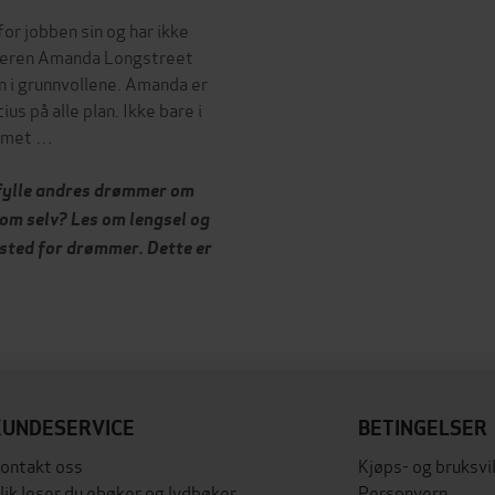
or jobben sin og har ikke
kaneren Amanda Longstreet
n i grunnvollene. Amanda er
s på alle plan. Ikke bare i
ommet …
ppfylle andres drømmer om
om selv? Les om lengsel og
 sted for drømmer. Dette er
KUNDESERVICE
BETINGELSER
ontakt oss
Kjøps- og bruksvi
lik leser du ebøker og lydbøker
Personvern