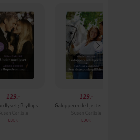
129,-
129,-
Under nordlyset ; Bryllupsdrømmer...
Galopperende hjerter ; Den siste puslespillbiten
usan Carlisle
Susan Carlisle
EBOK
EBOK