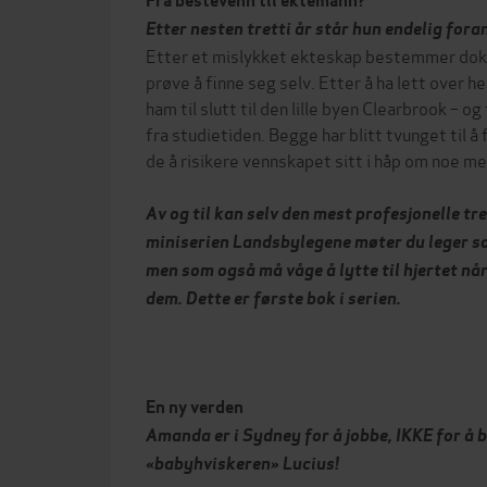
Fra bestevenn til ektemann?
Etter nesten tretti år står hun endelig fora
Etter et mislykket ekteskap bestemmer dokt
prøve å finne seg selv. Etter å ha lett over h
ham til slutt til den lille byen Clearbrook – o
fra studietiden. Begge har blitt tvunget til å f
de å risikere vennskapet sitt i håp om noe m
Av og til kan selv den mest profesjonelle tre
miniserien Landsbylegene møter du leger som 
men som også må våge å lytte til hjertet nå
dem. Dette er første bok i serien.
En ny verden
Amanda er i Sydney for å jobbe, IKKE for å b
«babyhviskeren» Lucius!