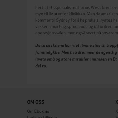
Fertilitetsspesialisten Lucius West brenner f
mye til liv utenfor klinikken. Men da ameri
kommer til Sydney for å ha praksis, rystes ha
vakker, smart og sprudlende og utfordrer Luciu
operasjonssalen, men også snart på sover
De to søsknene har viet livene sine til å o
familielykke. Men hva drømmer de egentlig 
livets små og store mirakler i miniserien Et
del to.
OM OSS
Om Ebok.no
K
Ledige stillinger
S