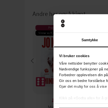
Andre har også kjøpt
Premium
Pre
Vinner av Rivertonprisen
Første gan
Samtykke
Vi bruker cookies
Våre nettsider benytter cooki
Nødvendige funksjoner på ne
Forbedrer opplevelsen din på
Gir oss en bedre forståelse fo
Gjør det mulig for oss å vise
Klikk på «Godta alle» for å gi
199,-
samtykke til spesifikke formå
Minnesota