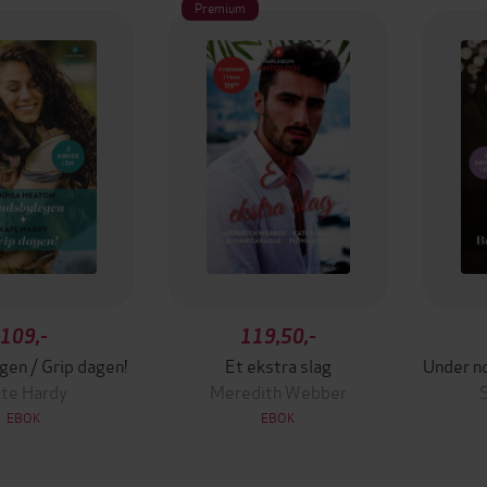
Premium
109,-
119,50,-
en / Grip dagen!
Et ekstra slag
te Hardy
Meredith Webber
S
EBOK
EBOK