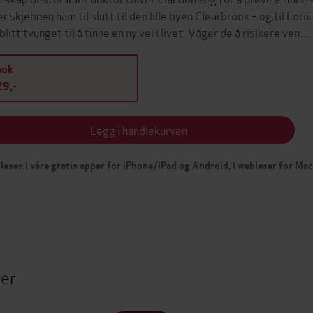
er skjebnen ham til slutt til den lille byen Clearbrook – og til L
blitt tvunget til å finne en ny vei i livet. Våger de å risikere ven…
bok
9,-
Legg i handlekurven
leses i våre gratis apper for iPhone/iPad og Android, i webleser for Ma
ter