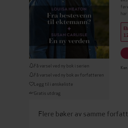
før
har 
E
12
Få varsel ved ny bok i serien
Kan 
Få varsel ved ny bok av forfatteren
Legg til i ønskeliste
Gratis utdrag
Flere bøker av samme forfat