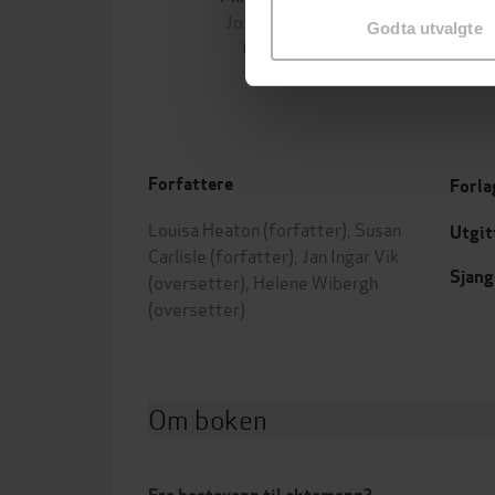
Jo Nesbø
Jørn
Godta utvalgte
EBOK
Forfattere
Forla
Louisa Heaton
(forfatter),
Susan
Utgit
Carlisle
(forfatter),
Jan Ingar Vik
Sjang
(oversetter),
Helene Wibergh
(oversetter)
Om boken