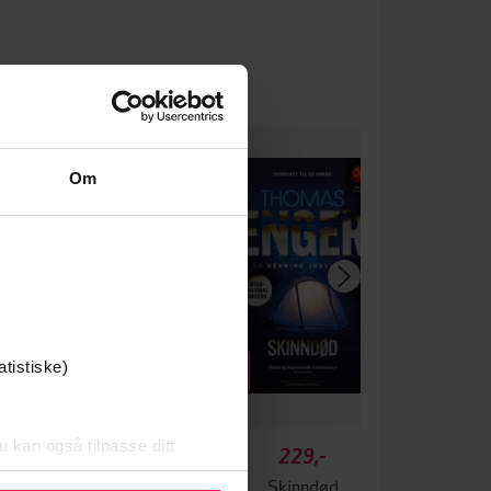
Om
atistiske)
u kan også tilpasse ditt
249,-
229,-
 eller endre ditt samtykke.
Ingen
Skinndød