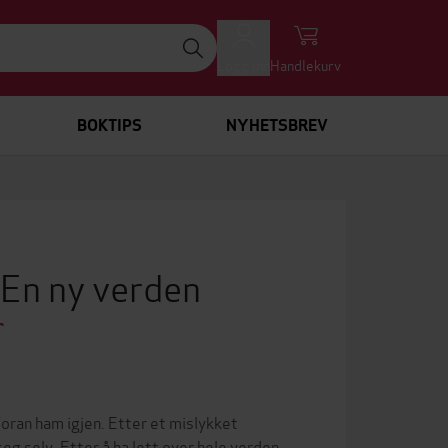
Logg inn
Handlekurv
BOKTIPS
NYHETSBREV
N
 En ny verden
foran ham igjen. Etter et mislykket
g selv. Etter å ha lett over hele verden,