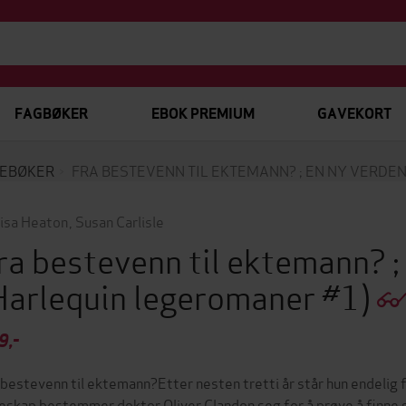
FAGBØKER
EBOK PREMIUM
GAVEKORT
EBØKER
FRA BESTEVENN TIL EKTEMANN? ; EN NY VERDE
isa Heaton
,
Susan Carlisle
ra bestevenn til ektemann? ;
Harlequin legeromaner #1)
9,-
 bestevenn til ektemann?Etter nesten tretti år står hun endelig 
eskap bestemmer doktor Oliver Clandon seg for å prøve å finne se