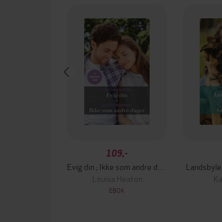
109,-
Evig din ; Ikke som andre dager
Landsbyleg
Louisa Heaton
Ka
EBOK