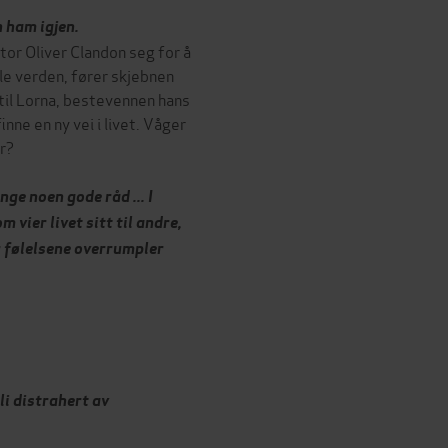
n ham igjen.
or Oliver Clandon seg for å
ele verden, fører skjebnen
g til Lorna, bestevennen hans
inne en ny vei i livet. Våger
er?
nge noen gode råd ... I
vier livet sitt til andre,
r følelsene overrumpler
li distrahert av