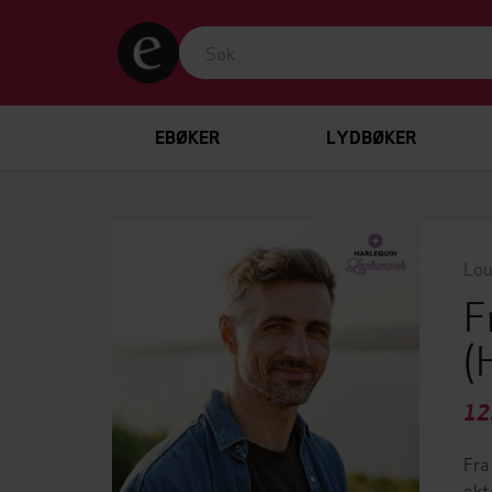
EBØKER
LYDBØKER
Lou
F
(
12
Fra
ekt