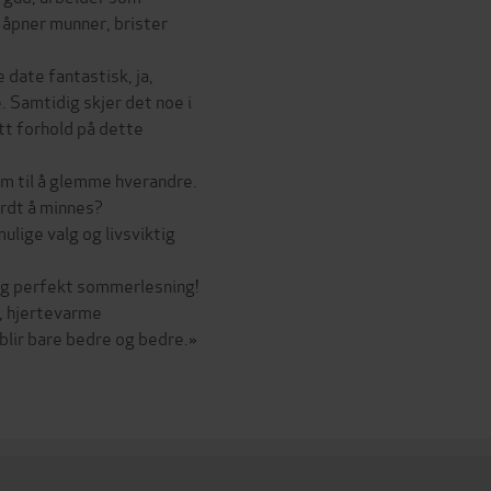
 åpner munner, brister
e date fantastisk, ja,
 Samtidig skjer det noe i
ytt forhold på dette
em til å glemme hverandre.
erdt å minnes?
lige valg og livsviktig
g perfekt sommerlesning!
, hjertevarme
blir bare bedre og bedre.»