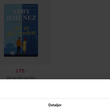
179,-
Del av din verden
Abby Jimenez
EBOK
Detaljer