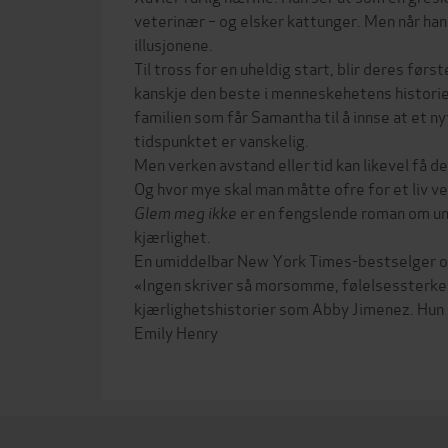
veterinær – og elsker kattunger. Men når han
illusjonene.
Til tross for en uheldig start, blir deres først
kanskje den beste i menneskehetens historie.
familien som får Samantha til å innse at et n
tidspunktet er vanskelig.
Men verken avstand eller tid kan likevel få d
Og hvor mye skal man måtte ofre for et liv v
Glem meg ikke
er en fengslende roman om umu
kjærlighet.
En umiddelbar New York Times-bestselger o
«Ingen skriver så morsomme, følelsessterke
kjærlighetshistorier som Abby Jimenez. Hun 
Emily Henry