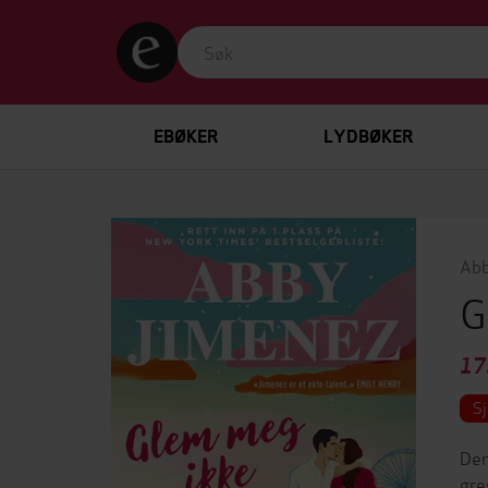
EBØKER
LYDBØKER
Abb
G
17
Sj
Den
gre