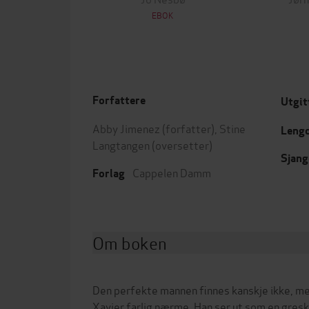
EBOK
Forfattere
Utgit
Abby Jimenez
(forfatter),
Stine
Leng
Langtangen
(oversetter)
Sjang
Cappelen Damm
Forlag
Om boken
Den perfekte mannen finnes kanskje ikke, me
Xavier farlig nærme. Han ser ut som en gres