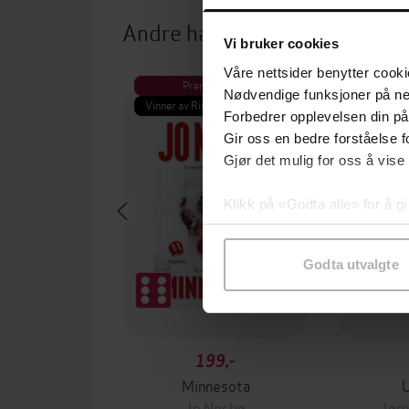
Andre har også kjøpt
Vi bruker cookies
Våre nettsider benytter cooki
Premium
Pre
Nødvendige funksjoner på ne
Vinner av Rivertonprisen
Første gan
Forbedrer opplevelsen din på
Gir oss en bedre forståelse fo
Gjør det mulig for oss å vise
Klikk på «Godta alle» for å gi
samtykke til spesifikke formå
Godta utvalgte
199,-
Minnesota
Jo Nesbø
Jørn