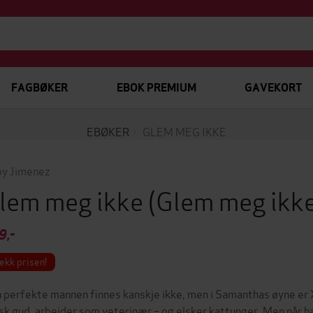
FAGBØKER
EBOK PREMIUM
GAVEKORT
EBØKER
GLEM MEG IKKE
y Jimenez
lem meg ikke
(Glem meg ikk
9,-
ekk prisen!
 perfekte mannen finnes kanskje ikke, men i Samanthas øyne er 
sk gud, arbeider som veterinær – og elsker kattunger. Men når han