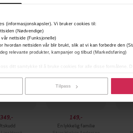
es (informasjonskapsler). Vi bruker cookies til:
mium
Premium
ttsiden (Nødvendige)
g på tilbud
 vår nettside (Funksjonelle)
r hvordan nettsiden vår blir brukt, slik at vi kan forbedre den (St
 deg relevante produkter, kampanjer og tilbud (Markedsføring)
 oss ditt samtykke til å bruke cookies for alle disse formålene. D
l ved å klikke på «Tilpass». Du kan når som helst trekke tilbake
Tilpass
349,-
149,-
Utskudd
En lykkelig familie
 Lier Horst
Stian Hjelvin Andersen
P