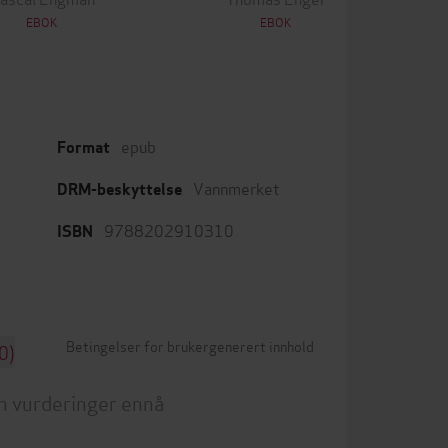
EBOK
EBOK
epub
Format
Vannmerket
DRM-beskyttelse
9788202910310
ISBN
Betingelser for brukergenerert innhold
0)
n vurderinger ennå