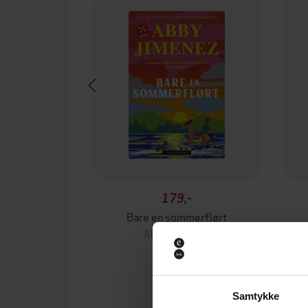
179,-
Bare en sommerflørt
Abby Jimenez
EBOK
Samtykke