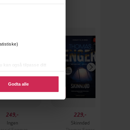
atistiske)
u kan også tilpasse ditt
 eller endre ditt samtykke.
Godta alle
249,-
229,-
Ingen
Skinndød
ascal Engman
Thomas Enger