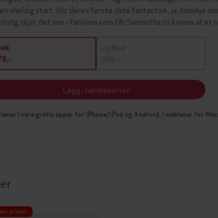
 en uheldig start, blir deres første date fantastisk, ja, kanskje 
tidig skjer det noe i familien som får Samantha til å innse at et
Lydbok
bok
399,-
9,-
Legg i handlekurven
leses i våre gratis apper for iPhone/iPad og Android, i webleser for Ma
ter
ekk prisen!