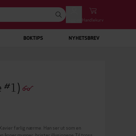
Logg inn
Handlekurv
BOKTIPS
NYHETSBREV
e #1)
Xavier farlig nærme. Han ser ut som en
 åpner munner, brister illusjonene.Til tross