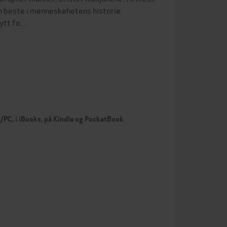
den beste i menneskehetens historie.
 nytt fo…
c/PC, i iBooks, på Kindle og PocketBook