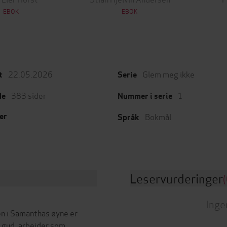
EBOK
EBOK
22.05.2026
Glem meg ikke
t
Serie
383
sider
1
de
Nummer i serie
Bokmål
er
Språk
Leservurderinger
(
Inge
n i Samanthas øyne er
k gud, arbeider som