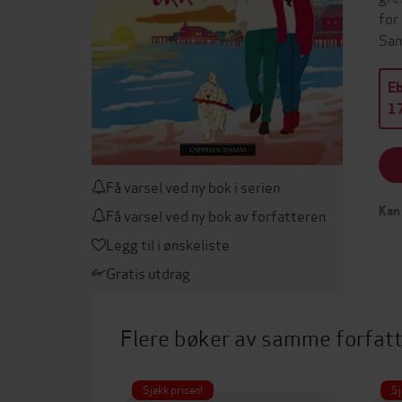
for
Sam
E
17
Få varsel ved ny bok i serien
Kan 
Få varsel ved ny bok av forfatteren
Legg til i ønskeliste
Gratis utdrag
Flere bøker av samme forfat
Sjekk prisen!
Sj