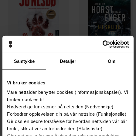
Samtykke
Detaljer
Om
129,-
129,-
Minnesota
Utskudd
Vi bruker cookies
Jo Nesbø
Jørn Lier Horst
Våre nettsider benytter cookies (informasjonskapsler). Vi
EBOK
EBOK
bruker cookies til:
Nødvendige funksjoner på nettsiden (Nødvendige)
Forbedrer opplevelsen din på vår nettside (Funksjonelle)
Gir oss en bedre forståelse for hvordan nettsiden vår blir
Various
(forfatter)
Forfattere
brukt, slik at vi kan forbedre den (Statistiske)
Gjør det mulig for oss å vise deg relevante produkter,