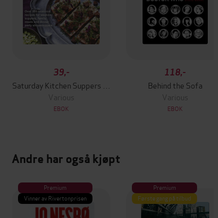
39,-
118,-
Saturday Kitchen Suppers - Foreword by Tom Kerridge
Behind the Sofa
Various
Various
EBOK
EBOK
Andre har også kjøpt
Premium
Premium
Vinner av Rivertonprisen
Første gang på tilbud