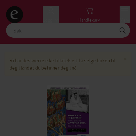
Logg inn
Handlekurv
Meny
Lu
×
Vi har dessverre ikke tillatelse til å selge boken til
deg i landet du befinner deg i nå.