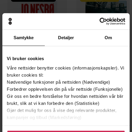
Samtykke
Detaljer
Om
Vi bruker cookies
Våre nettsider benytter cookies (informasjonskapsler). Vi
bruker cookies til:
199,-
349,-
Nødvendige funksjoner på nettsiden (Nødvendige)
Minnesota
Utskudd
Forbedrer opplevelsen din på vår nettside (Funksjonelle)
Jo Nesbø
Jørn Lier Horst
Gir oss en bedre forståelse for hvordan nettsiden vår blir
EBOK
EBOK
brukt, slik at vi kan forbedre den (Statistiske)
Gjør det mulig for oss å vise deg relevante produkter,
kampanjer og tilbud (Markedsføring)
Klikk på «Godta alle» for å gi oss ditt samtykke til å