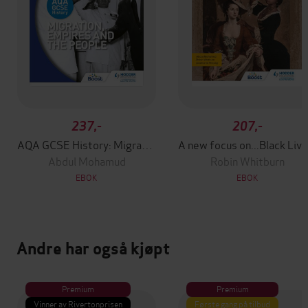
237,-
207,-
AQA GCSE History: Migration, Empires and the People
A new focus on...Black Lives in Britain
Abdul Mohamud
Robin Whitburn
EBOK
EBOK
Andre har også kjøpt
Premium
Premium
Vinner av Rivertonprisen
Første gang på tilbud