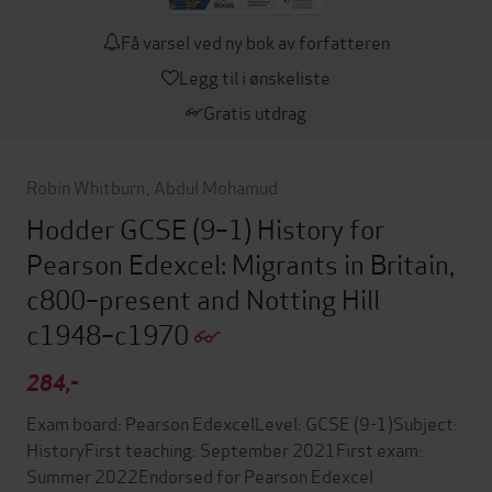
Få varsel ved ny bok av forfatteren
Legg til i ønskeliste
Gratis utdrag
Robin Whitburn
,
Abdul Mohamud
Hodder GCSE (9–1) History for
Pearson Edexcel: Migrants in Britain,
c800–present and Notting Hill
c1948–c1970
284,-
Exam board: Pearson EdexcelLevel: GCSE (9-1)Subject:
HistoryFirst teaching: September 2021First exam:
Summer 2022Endorsed for Pearson Edexcel