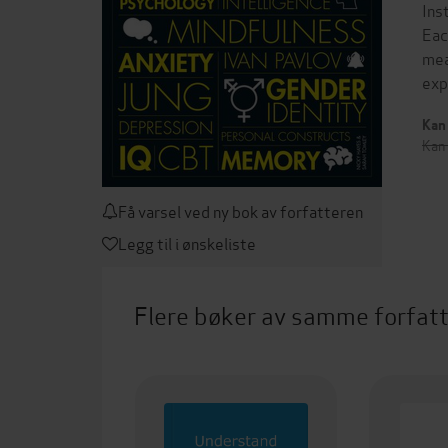
Ins
Eac
mea
exp
Kan 
Kan 
Få varsel ved ny bok av forfatteren
Legg til i ønskeliste
Flere bøker av samme forfat