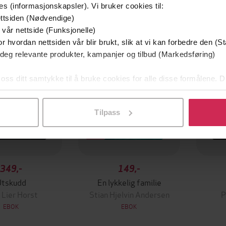
es (informasjonskapsler). Vi bruker cookies til:
mium
Premium
ttsiden (Nødvendige)
g på tilbud
 vår nettside (Funksjonelle)
r hvordan nettsiden vår blir brukt, slik at vi kan forbedre den (St
 deg relevante produkter, kampanjer og tilbud (Markedsføring)
 oss ditt samtykke til å bruke cookies for alle disse formålene. D
l ved å klikke på «Tilpass». Du kan når som helst trekke tilbake
Tilpass
349,-
149,-
Utskudd
En lykkelig familie
 Lier Horst
Stian Hjelvin Andersen
P
EBOK
EBOK