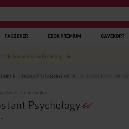
FAGBØKER
EBOK PREMIUM
GAVEKORT
 til deg i landet du befinner deg i nå.
EBØKER
DOKUMENTAR OG FAKTA
INSTANT PSYCHOLOG
ky Hayes
,
Sarah Tomley
nstant Psychology
,-