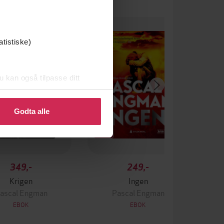
atistiske)
u kan også tilpasse ditt
 eller endre ditt samtykke.
Godta alle
349,-
249,-
Krigen
Ingen
ascal Engman
Pascal Engman
EBOK
EBOK