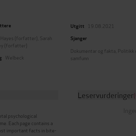
19.08.2021
ttere
Utgitt
 Hayes
(forfatter),
Sarah
Sjanger
ey
(forfatter)
Dokumentar og fakta
,
Politikk
Welbeck
samfunn
g
Leservurderinger
(
Inge
otal psychological
me. Each page contains a
ost important facts in bite-