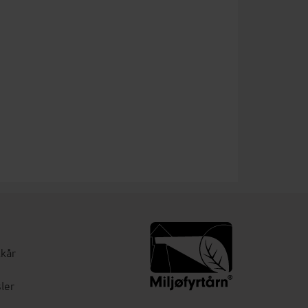
lkår
ler