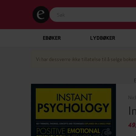
EBØKER
LYDBØKER
Vi har dessverre ikke tillatelse til å selge boken
Nic
I
49