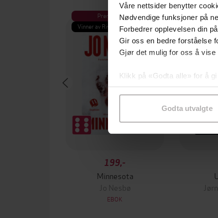
Våre nettsider benytter cooki
Premium
Pre
Nødvendige funksjoner på ne
Vinner av Rivertonprisen
Første gan
Forbedrer opplevelsen din på
Gir oss en bedre forståelse fo
Gjør det mulig for oss å vise
Klikk på «Godta alle» for å gi
samtykke til spesifikke formå
Godta utvalgte
199,-
Minnesota
Jo Nesbø
Jørn
EBOK