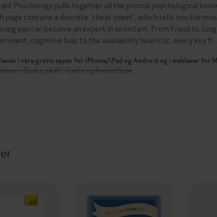
tant Psychology pulls together all the pivotal psychological kno
h page contains a discrete 'cheat sheet', which tells you the mos
ning you can become an expert in an instant. From Freud to Jung
eriment, cognitive bias to the availability heuristic, every key f
leses i våre gratis apper for iPhone/iPad og Android og i webleser for
leses i iBooks, på PC, Kindle og PocketBook
ter