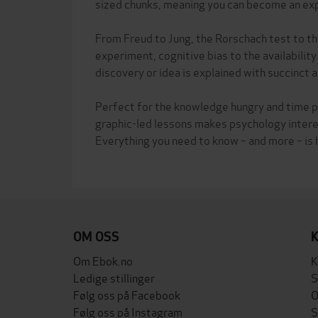
sized chunks, meaning you can become an expe
From Freud to Jung, the Rorschach test to t
experiment, cognitive bias to the availability
discovery or idea is explained with succinct a
Perfect for the knowledge hungry and time po
graphic-led lessons makes psychology intere
Everything you need to know – and more – is 
OM OSS
Om Ebok.no
K
Ledige stillinger
S
Følg oss på Facebook
O
Følg oss på Instagram
S