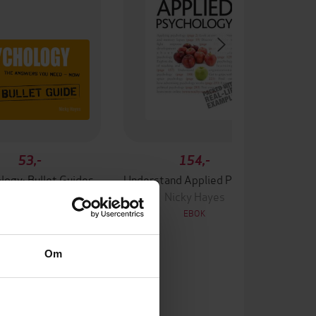
53,-
154,-
logy: Bullet Guides
Understand Applied Psychology: Teach Yourself
Nicky Hayes
Nicky Hayes
EBOK
EBOK
Om