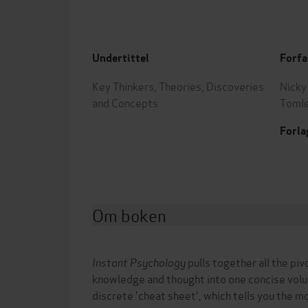
Undertittel
Forfa
Key Thinkers, Theories, Discoveries
Nicky
and Concepts
Toml
Forla
Om boken
Instant Psychology
pulls together all the piv
knowledge and thought into one concise volu
discrete 'cheat sheet', which tells you the m