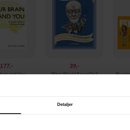
177,-
39,-
rain and You
What Would Freud Do?
Psycho
cky Hayes
Sarah Tomley
EBOK
EBOK
Detaljer