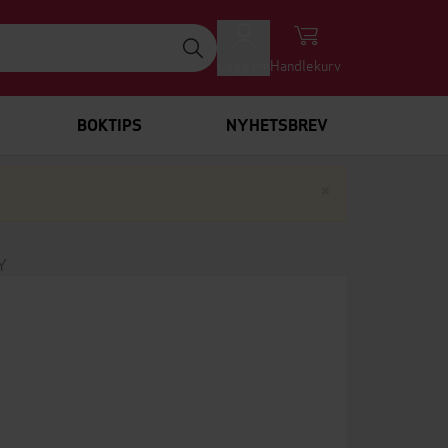
Logg inn
Handlekurv
BOKTIPS
NYHETSBREV
Lukk
×
Y