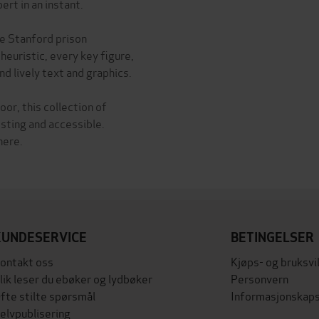
rt in an instant.
he Stanford prison
 heuristic, every key figure,
nd lively text and graphics.
or, this collection of
sting and accessible.
here.
KUNDESERVICE
BETINGELSER
ontakt oss
Kjøps- og bruksvi
lik leser du ebøker og lydbøker
Personvern
fte stilte spørsmål
Informasjonskaps
elvpublisering