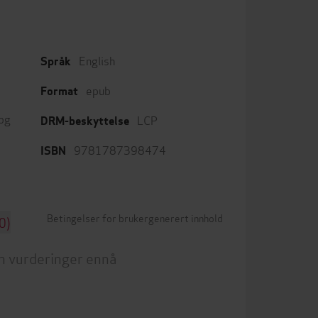
English
Språk
epub
Format
 og
LCP
DRM-beskyttelse
9781787398474
ISBN
Betingelser for brukergenerert innhold
0)
n vurderinger ennå