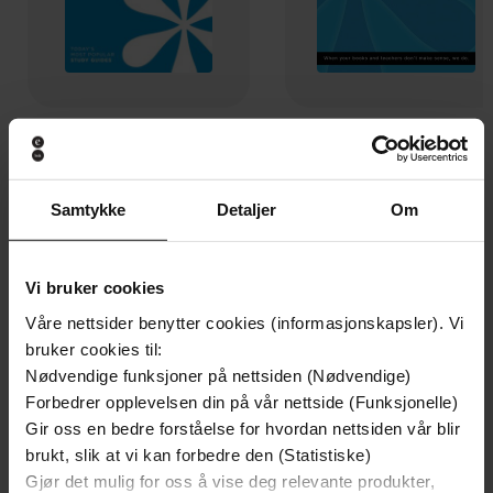
45,-
45,-
The Curious Incident of the Dog in the Night-Time (SparkNotes Literature Guide)
A Tree Grows in 
SparkNotes
SparkNotes
Samtykke
Detaljer
Om
EBOK
EBOK
Vi bruker cookies
Våre nettsider benytter cookies (informasjonskapsler). Vi
Andre har også kjøpt
bruker cookies til:
Nødvendige funksjoner på nettsiden (Nødvendige)
Premium
Premium
Forbedrer opplevelsen din på vår nettside (Funksjonelle)
Vinner av Rivertonprisen
Første gang på tilbud
Gir oss en bedre forståelse for hvordan nettsiden vår blir
brukt, slik at vi kan forbedre den (Statistiske)
Gjør det mulig for oss å vise deg relevante produkter,