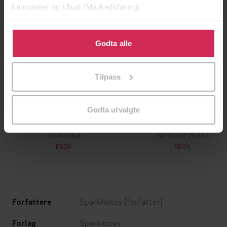
kampanjer og tilbud (Markedsføring)
Klikk på «Godta alle» for å gi oss ditt samtykke til å
bruke cookies for alle disse formålene. Du kan også
Godta alle
tilpasse ditt samtykke til spesifikke formål ved å klikke
på «Tilpass». Du kan når som helst trekke tilbake eller
Tilpass
endre ditt samtykke.
199,-
349,-
Godta utvalgte
Minnesota
Utskudd
Jo Nesbø
Jørn Lier Horst
EBOK
EBOK
SparkNotes
(forfatter)
Forfattere
Sparknotes
Forlag