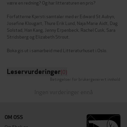
være en redning? Og har litteraturen en pris?
Forfatterne Kjersti samtaler med er Edward St Aubyn,
Josefine Klougart, Thure Erik Lund, Naja Marie Aidt, Dag
Solstad, Han Kang, Jenny Erpenbeck, Rachel Cusk, Sara
Stridsberg og Elizabeth Strout.
Leservurderinger
(0)
Betingelser for brukergenerert innhold
Ingen vurderinger ennå
OM OSS
Om Ebok.no