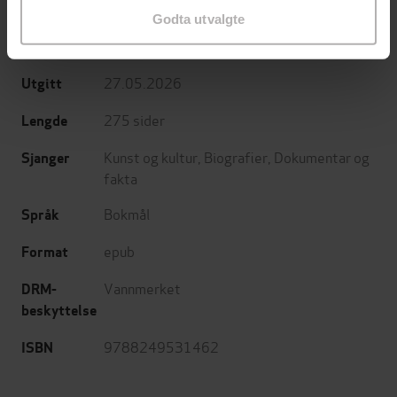
Kjersti Annesdatter Skomsvold
(annet)
Godta utvalgte
Oktober
Forlag
27.05.2026
Utgitt
275
sider
Lengde
Kunst og kultur
,
Biografier
,
Dokumentar og
Sjanger
fakta
Bokmål
Språk
epub
Format
Vannmerket
DRM-
beskyttelse
9788249531462
ISBN