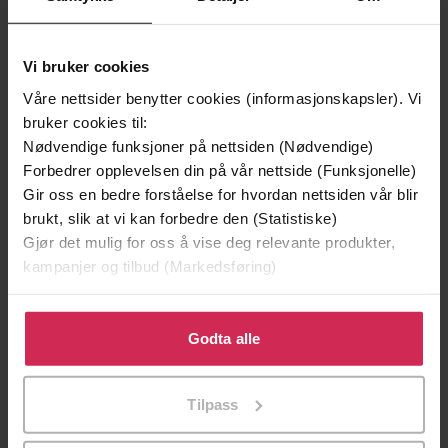
Vi bruker cookies
Våre nettsider benytter cookies (informasjonskapsler). Vi
bruker cookies til:
Nødvendige funksjoner på nettsiden (Nødvendige)
Forbedrer opplevelsen din på vår nettside (Funksjonelle)
Gir oss en bedre forståelse for hvordan nettsiden vår blir
199,-
349,-
brukt, slik at vi kan forbedre den (Statistiske)
Minnesota
Utskudd
Gjør det mulig for oss å vise deg relevante produkter,
Jo Nesbø
Jørn Lier Horst
kampanjer og tilbud (Markedsføring)
EBOK
EBOK
Klikk på «Godta alle» for å gi oss ditt samtykke til å
bruke cookies for alle disse formålene. Du kan også
Godta alle
tilpasse ditt samtykke til spesifikke formål ved å klikke
på «Tilpass». Du kan når som helst trekke tilbake eller
samtaler om litteratur
Undertittel
Tilpass
endre ditt samtykke.
Kjersti Annesdatter Skomsvold
(forfatter),
Forfattere