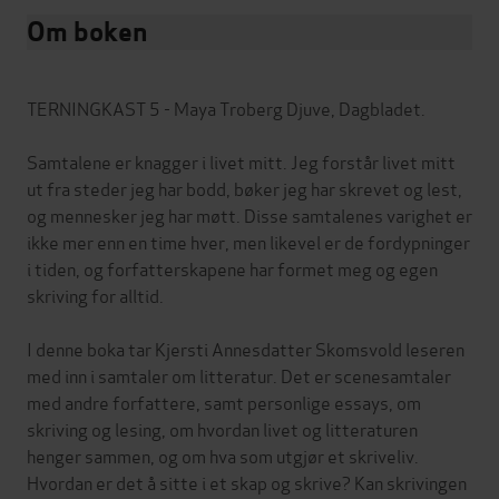
Om boken
TERNINGKAST 5 - Maya Troberg Djuve, Dagbladet.
Samtalene er knagger i livet mitt. Jeg forstår livet mitt
ut fra steder jeg har bodd, bøker jeg har skrevet og lest,
og mennesker jeg har møtt. Disse samtalenes varighet er
ikke mer enn en time hver, men likevel er de fordypninger
i tiden, og forfatterskapene har formet meg og egen
skriving for alltid.
I denne boka tar Kjersti Annesdatter Skomsvold leseren
med inn i samtaler om litteratur. Det er scenesamtaler
med andre forfattere, samt personlige essays, om
skriving og lesing, om hvordan livet og litteraturen
henger sammen, og om hva som utgjør et skriveliv.
Hvordan er det å sitte i et skap og skrive? Kan skrivingen