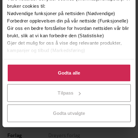
bruker cookies til:
Nødvendige funksjoner på nettsiden (Nødvendige)
Forbedrer opplevelsen din på vår nettside (Funksjonelle)
Gir oss en bedre forståelse for hvordan nettsiden vår blir
brukt, slik at vi kan forbedre den (Statistiske)
Gjør det mulig for oss å vise deg relevante produkter,
kampanjer og tilbud (Markedsføring)
129,-
129,-
Klikk på «Godta alle» for å gi oss ditt samtykke til å
bruke cookies for alle disse formålene. Du kan også
Godta alle
Minnesota
Utskudd
tilpasse ditt samtykke til spesifikke formål ved å klikke
Jo Nesbø
Jørn Lier Horst
på «Tilpass». Du kan når som helst trekke tilbake eller
EBOK
EBOK
Tilpass
endre ditt samtykke.
Godta utvalgte
Hans Petter Graver
(forfatter)
Forfattere
Dreyers forlag
Forlag