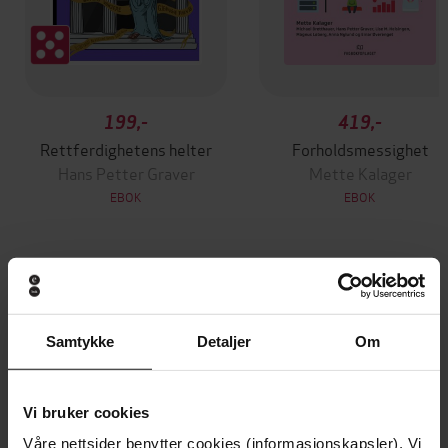
199,-
419,-
Rettferdighetens helter
Forholdsmessighet
Hans Petter Graver
Mette Kalager
EBOK
EBOK
Andre har også kjøpt
Samtykke
Detaljer
Om
Premium
Premium
Vinner av Rivertonprisen
Første gang på tilbud
Vi bruker cookies
Våre nettsider benytter cookies (informasjonskapsler). Vi