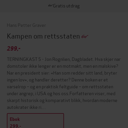
Gratis utdrag
Hans Petter Graver
Kampen om rettsstaten
299,-
TERNINGKAST 5 - Jon Rognlien, Dagbladet. Hva skjer nar
domstoler ikke lenger er en motmakt, men en malskive?
Nar en president sier: «Han som redder sitt land, bryter
ingen lov», og handler deretter? Denne boken er et
varselrop – og en praktisk feltguide – om rettsstaten
under angrep, i USA og hos oss.Forfatteren viser, med
skarpt historisk og komparativt blikk, hvordan moderne
autokrater ikke ri…
Ebok
299,-