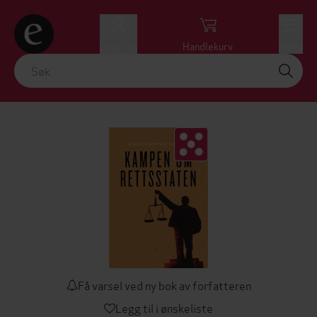
Logg inn
Handlekurv
Meny
Få varsel ved ny bok av forfatteren
Legg til i ønskeliste