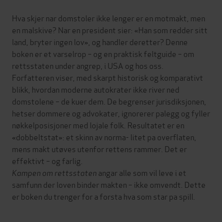
Hva skjer nar domstoler ikke lenger er en motmakt, men
en malskive? Nar en president sier: «Han som redder sitt
land, bryter ingen lov», og handler deretter? Denne
boken er et varselrop – og en praktisk feltguide – om
rettsstaten under angrep, i USA og hos oss.
Forfatteren viser, med skarpt historisk og komparativt
blikk, hvordan moderne autokrater ikke river ned
domstolene – de kuer dem. De begrenser jurisdiksjonen,
hetser dommere og advokater, ignorerer palegg og fyller
nøkkelposisjoner med lojale folk. Resultatet er en
«dobbeltstat»: et skinn av norma- litet pa overflaten,
mens makt utøves utenfor rettens rammer. Det er
effektivt – og farlig.
Kampen om rettsstaten
angar alle som vil leve i et
samfunn der loven binder makten – ikke omvendt. Dette
er boken du trenger for a forsta hva som star pa spill.