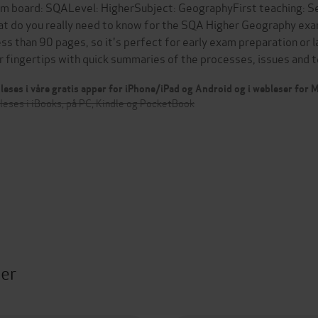
m board: SQALevel: HigherSubject: GeographyFirst teaching:
t do you really need to know for the SQA Higher Geography exam
less than 90 pages, so it's perfect for early exam preparation or 
r fingertips with quick summaries of the processes, issues and
leses i våre gratis apper for iPhone/iPad og Android og i webleser for
leses i iBooks, på PC, Kindle og PocketBook
ter