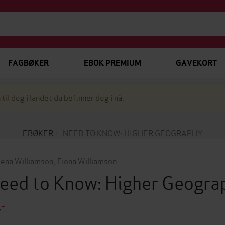
FAGBØKER
EBOK PREMIUM
GAVEKORT
 til deg i landet du befinner deg i nå.
EBØKER
NEED TO KNOW: HIGHER GEOGRAPHY
ena Williamson
,
Fiona Williamson
eed to Know: Higher Geogr
,-