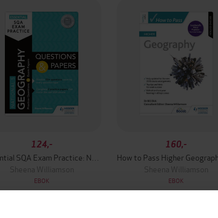
124,-
160,-
Essential SQA Exam Practice: National 5 Geography Questions and Papers
Sheena Williamson
Sheena Williamson
EBOK
EBOK