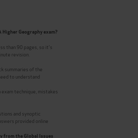
QA Higher Geography exam?
ess than 90 pages, so it's
nute revision.
ick summaries of the
need to understand
on exam technique, mistakes
stions and synoptic
answers provided online
gy from the Global Issues