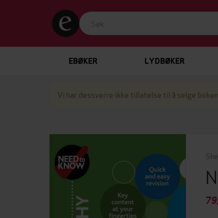
EBØKER
LYDBØKER
Vi har dessverre ikke tillatelse til å selge boken
She
N
79