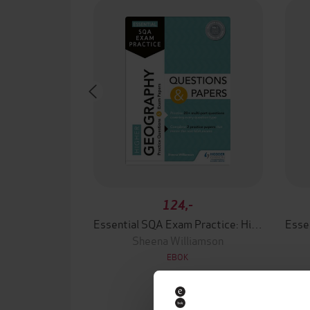
124,-
Essential SQA Exam Practice: Higher Geography Questions and Papers
Sheena Williamson
EBOK