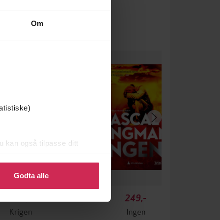
Om
atistiske)
u kan også tilpasse ditt
 eller endre ditt samtykke.
Godta alle
349,-
249,-
Krigen
Ingen