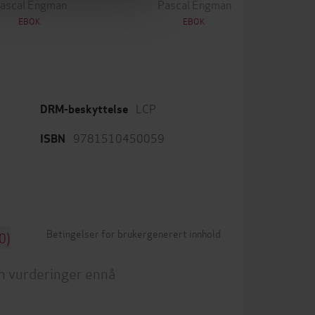
ascal Engman
Pascal Engman
EBOK
EBOK
LCP
DRM-beskyttelse
9781510450059
ISBN
Betingelser for brukergenerert innhold
0)
n vurderinger ennå