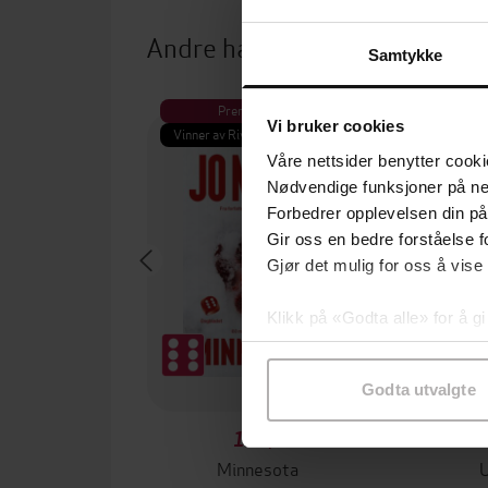
Andre har også kjøpt
Samtykke
Premium
Pre
Vi bruker cookies
Vinner av Rivertonprisen
Første gan
Våre nettsider benytter cooki
Nødvendige funksjoner på ne
Forbedrer opplevelsen din på
Gir oss en bedre forståelse fo
Gjør det mulig for oss å vise
Klikk på «Godta alle» for å gi
samtykke til spesifikke formå
Godta utvalgte
199,-
Minnesota