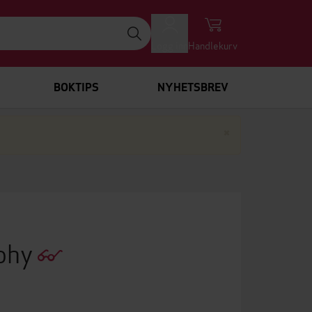
Logg inn
Handlekurv
BOKTIPS
NYHETSBREV
Lukk
×
aphy