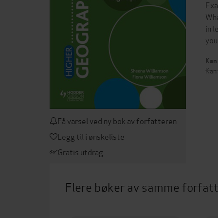
Exa
Wha
in 
you
Kan 
Kan 
Få varsel ved ny bok av forfatteren
Legg til i ønskeliste
Gratis utdrag
Flere bøker av samme forfat