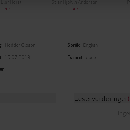
 Lier Horst
Stian Hjelvin Andersen
P
EBOK
EBOK
Hodder Gibson
English
g
Språk
15.07.2019
epub
t
Format
er
Leservurderinger
(
Inge