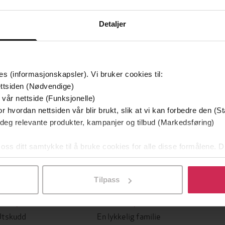
Detaljer
mium
Premium
g på tilbud
es (informasjonskapsler). Vi bruker cookies til:
ttsiden (Nødvendige)
 vår nettside (Funksjonelle)
r hvordan nettsiden vår blir brukt, slik at vi kan forbedre den (St
 deg relevante produkter, kampanjer og tilbud (Markedsføring)
 oss ditt samtykke til å bruke cookies for alle disse formålene. D
l ved å klikke på «Tilpass». Du kan når som helst trekke tilbake
Tilpass
349,-
149,-
Utskudd
En lykkelig familie