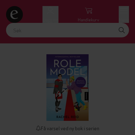
Logg inn
Handlekurv
Meny
Få varsel ved ny bok i serien