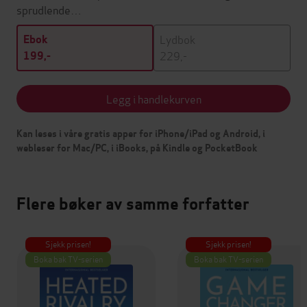
sprudlende…
Lydbok
Ebok
229,-
199,-
Legg i handlekurven
Kan leses i våre gratis apper for iPhone/iPad og Android, i
webleser for Mac/PC, i iBooks, på Kindle og PocketBook
Flere bøker av samme forfatter
Sjekk prisen!
Sjekk prisen!
Boka bak TV-serien
Boka bak TV-serien