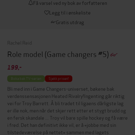
Få varsel ved ny bok av forfatteren
Legg til i ønskeliste
Gratis utdrag
Rachel Reid
Role model
(Game changers #5)
199,-
Boka bak TV-serien
Sjekk prisen!
Bli med inn i Game Changers-universet, bøkene bak
verdenssensasjonen Heated Rivalry!Ingenting går riktig
vei for Troy Barrett. Å bli tradet til ligaens dårligste lag
er ille nok, men når det skjer rett etter et stygt brudd og
en fersk skandale ... Troy vil bare spille hockey og få være
i fred. Det han definitivt ikke vil, er å «jobbe med sin
tilstedeværelse på nettet» sammen med lagets