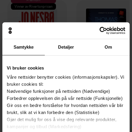
Vinner av Rivertonprisen
Samtykke
Detaljer
Om
Vi bruker cookies
Våre nettsider benytter cookies (informasjonskapsler). Vi
bruker cookies til:
199,-
229,-
Nødvendige funksjoner på nettsiden (Nødvendige)
Minnesota
Skinndød
Forbedrer opplevelsen din på vår nettside (Funksjonelle)
Jo Nesbø
Thomas Enger
Gir oss en bedre forståelse for hvordan nettsiden vår blir
EBOK
EBOK
brukt, slik at vi kan forbedre den (Statistiske)
Gjør det mulig for oss å vise deg relevante produkter,
kampanjer og tilbud (Markedsføring)