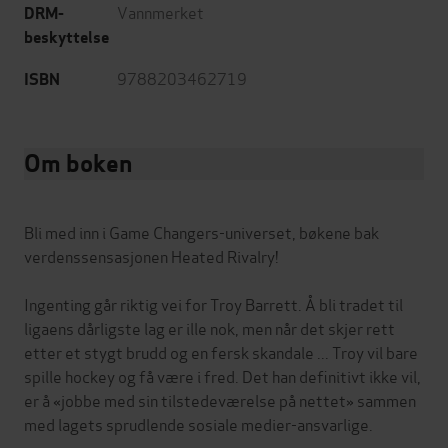
Vannmerket
DRM-
beskyttelse
9788203462719
ISBN
Om boken
Bli med inn i Game Changers-universet, bøkene bak
verdenssensasjonen Heated Rivalry!
Ingenting går riktig vei for Troy Barrett. Å bli tradet til
ligaens dårligste lag er ille nok, men når det skjer rett
etter et stygt brudd og en fersk skandale ... Troy vil bare
spille hockey og få være i fred. Det han definitivt ikke vil,
er å «jobbe med sin tilstedeværelse på nettet» sammen
med lagets sprudlende sosiale medier-ansvarlige.