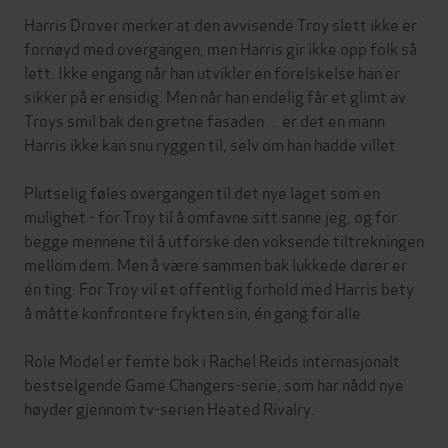
Harris Drover merker at den avvisende Troy slett ikke er
fornøyd med overgangen, men Harris gir ikke opp folk så
lett. Ikke engang når han utvikler en forelskelse han er
sikker på er ensidig. Men når han endelig får et glimt av
Troys smil bak den gretne fasaden ... er det en mann
Harris ikke kan snu ryggen til, selv om han hadde villet.
Plutselig føles overgangen til det nye laget som en
mulighet - for Troy til å omfavne sitt sanne jeg, og for
begge mennene til å utforske den voksende tiltrekningen
mellom dem. Men å være sammen bak lukkede dører er
én ting. For Troy vil et offentlig forhold med Harris bety
å måtte konfrontere frykten sin, én gang for alle.
Role Model er femte bok i Rachel Reids internasjonalt
bestselgende Game Changers-serie, som har nådd nye
høyder gjennom tv-serien Heated Rivalry.