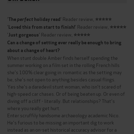
'
' Reader review,
The
perfect
holiday read
⭐⭐⭐⭐⭐
'
' Reader review,
Loved this from start to finish!
⭐⭐⭐⭐⭐
'
' Reader review,
Just gorgeous
⭐⭐⭐⭐⭐
Can a change of setting ever really be enough to bring
about a change of heart?
When stunt double Amber finds herself spending the
summer working on a film set in the rolling French hills
she's 100% clear going in: romantic as the setting may
be, she's not open to anything besides casual flings.
Yes she's a daredevil stunt woman, who isn't scared of
high-speed car chases. Or of being beaten up. Or even of
diving off a cliff - literally. But relationships? That's
where you really get hurt.
Enter scruffily handsome archaeology academic Nico.
He's furious to be missing an important dig to work
instead as an on-set historical accuracy advisor for a