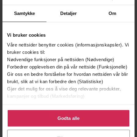
Samtykke
Detaljer
Om
Vi bruker cookies
Våre nettsider benytter cookies (informasjonskapsler). Vi
bruker cookies til:
Nødvendige funksjoner på nettsiden (Nødvendige)
Forbedrer opplevelsen din på vår nettside (Funksjonelle)
199,-
349,-
Gir oss en bedre forståelse for hvordan nettsiden vår blir
Minnesota
Utskudd
brukt, slik at vi kan forbedre den (Statistiske)
Jo Nesbø
Jørn Lier Horst
Gjør det mulig for oss å vise deg relevante produkter,
kampanjer og tilbud (Markedsføring)
EBOK
EBOK
Klikk på «Godta alle» for å gi oss ditt samtykke til å
bruke cookies for alle disse formålene. Du kan også
Godta alle
tilpasse ditt samtykke til spesifikke formål ved å klikke
Get swept away this summer by this
Undertittel
på «Tilpass». Du kan når som helst trekke tilbake eller
gorgeous second chance romance