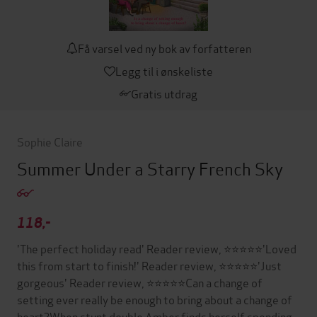
Få varsel ved ny bok av forfatteren
Legg til i ønskeliste
Gratis utdrag
Sophie Claire
Summer Under a Starry French Sky
118,-
'The perfect holiday read' Reader review, ⭐⭐⭐⭐⭐'Loved
this from start to finish!' Reader review, ⭐⭐⭐⭐⭐'Just
gorgeous' Reader review, ⭐⭐⭐⭐⭐Can a change of
setting ever really be enough to bring about a change of
heart?When stunt double Amber finds herself spending