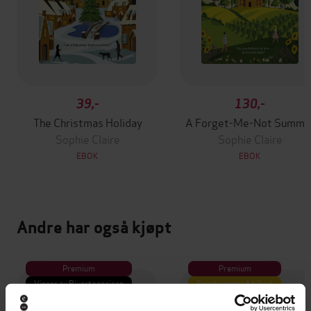
39,-
130,-
The Christmas Holiday
A Forget-Me-Not Summe
Sophie Claire
Sophie Claire
EBOK
EBOK
Andre har også kjøpt
Premium
Premium
Vinner av Rivertonprisen
Første gang på tilbud