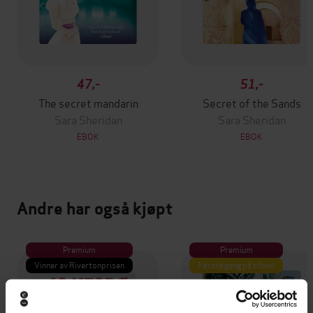
47,-
51,-
The secret mandarin
Secret of the Sands
Sara Sheridan
Sara Sheridan
EBOK
EBOK
Andre har også kjøpt
Premium
Premium
Vinner av Rivertonprisen
Første gang på tilbud