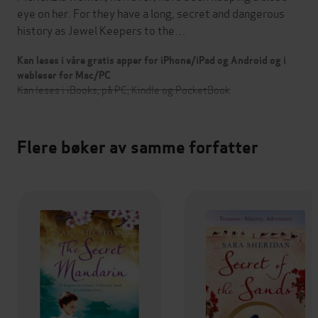
eye on her. For they have a long, secret and dangerous
history as Jewel Keepers to the…
Kan leses i våre gratis apper for iPhone/iPad og Android og i
webleser for Mac/PC
Kan leses i iBooks, på PC, Kindle og PocketBook
Flere bøker av samme forfatter