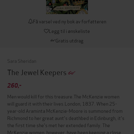
Få varsel ved ny bok av forfatteren
Legg til i ønskeliste
Gratis utdrag
Sara Sheridan
The Jewel Keepers
260,-
Men would kill for this treasure.The McKenzie women
will guard it with their lives.London, 1837. When 25-
year-old Araminta McKenzie-Moore is summoned from
Richmond to her great aunt's deathbed in Edinburgh, it's
the first time she's met her extended family. The
McKenzie women, however, have been keeping a close