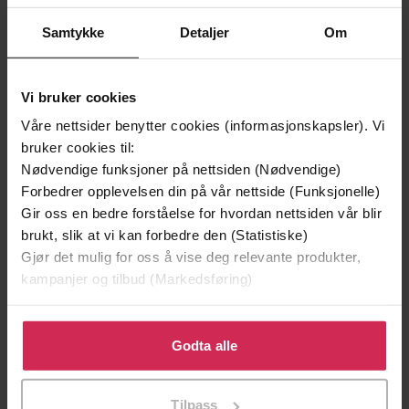
Samtykke
Detaljer
Om
Vi bruker cookies
Våre nettsider benytter cookies (informasjonskapsler). Vi
bruker cookies til:
Nødvendige funksjoner på nettsiden (Nødvendige)
199,-
349,-
Forbedrer opplevelsen din på vår nettside (Funksjonelle)
Gir oss en bedre forståelse for hvordan nettsiden vår blir
Minnesota
Utskudd
brukt, slik at vi kan forbedre den (Statistiske)
Jo Nesbø
Jørn Lier Horst
Gjør det mulig for oss å vise deg relevante produkter,
EBOK
EBOK
kampanjer og tilbud (Markedsføring)
Klikk på «Godta alle» for å gi oss ditt samtykke til å
bruke cookies for alle disse formålene. Du kan også
Godta alle
Immersive, evocative historical fiction,
Undertittel
tilpasse ditt samtykke til spesifikke formål ved å klikke
brimming with romance and mystery
på «Tilpass». Du kan når som helst trekke tilbake eller
Tilpass