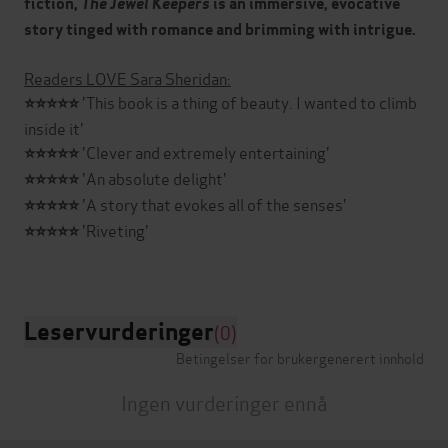
fiction,
The Jewel Keepers
is an immersive, evocative
story tinged with romance and brimming with intrigue.
Readers LOVE Sara Sheridan:
'This book is a thing of beauty. I wanted to climb
⭐⭐⭐⭐⭐
inside it'
'Clever and extremely entertaining'
⭐⭐⭐⭐⭐
'An absolute delight'
⭐⭐⭐⭐⭐
'A story that evokes all of the senses'
⭐⭐⭐⭐⭐
'Riveting'
⭐⭐⭐⭐⭐
Leservurderinger
(0)
Betingelser for brukergenerert innhold
Ingen vurderinger ennå