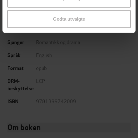
endre ditt samtykke.
Sara Sheridan
(forfatter)
Forfattere
Hodder & Stoughton
Forlag
Godta utvalgte
14.05.2026
Utgitt
Romantikk og drama
Sjanger
English
Språk
epub
Format
LCP
DRM-
beskyttelse
9781399742009
ISBN
Om boken