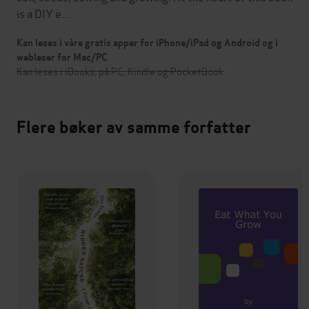
is a DIY e…
Kan leses i våre gratis apper for iPhone/iPad og Android og i
webleser for Mac/PC
Kan leses i iBooks, på PC, Kindle og PocketBook
Flere bøker av samme forfatter