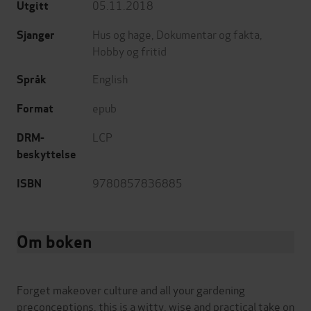
05.11.2018
Utgitt
Hus og hage
,
Dokumentar og fakta
,
Sjanger
Hobby og fritid
English
Språk
epub
Format
LCP
DRM-
beskyttelse
9780857836885
ISBN
Om boken
Forget makeover culture and all your gardening
preconceptions, this is a witty, wise and practical take on