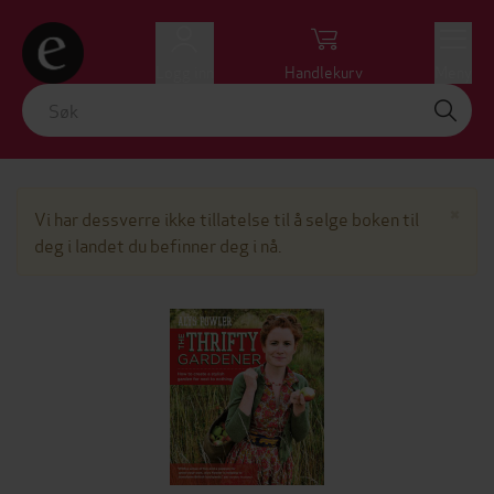
Logg inn
Handlekurv
Meny
Lu
×
Vi har dessverre ikke tillatelse til å selge boken til
deg i landet du befinner deg i nå.