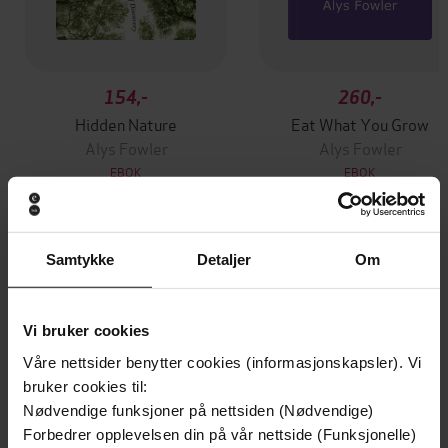
154,-
260,-
Hidden Nature
Eat What You Grow
Alys Fowler
Alys Fowler
EBOK
EBOK
Samtykke
Detaljer
Om
Andre har også kjøpt
Vi bruker cookies
Premium
Premium
Vinner av Rivertonprisen
Første gang på tilbud
Våre nettsider benytter cookies (informasjonskapsler). Vi
bruker cookies til:
Nødvendige funksjoner på nettsiden (Nødvendige)
Forbedrer opplevelsen din på vår nettside (Funksjonelle)