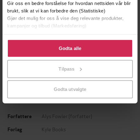
Gir oss en bedre forståelse for hvordan nettsiden vår blir
brukt, slik at vi kan forbedre den (Statistiske)
Gjør det mulig for oss å vise deg relevante produkter,
kampanjer og tilbud (Markedsføring)
Klikk på «Godta alle» for å gi oss ditt samtykke til å
bruke cookies for alle disse formålene. Du kan også
Godta alle
tilpasse ditt samtykke til spesifikke formål ved å klikke
199,-
349,-
på «Tilpass». Du kan når som helst trekke tilbake eller
Minnesota
Utskudd
Tilpass
endre ditt samtykke.
Jo Nesbø
Jørn Lier Horst
EBOK
EBOK
Godta utvalgte
Alys Fowler
(forfatter)
Forfattere
Kyle Books
Forlag