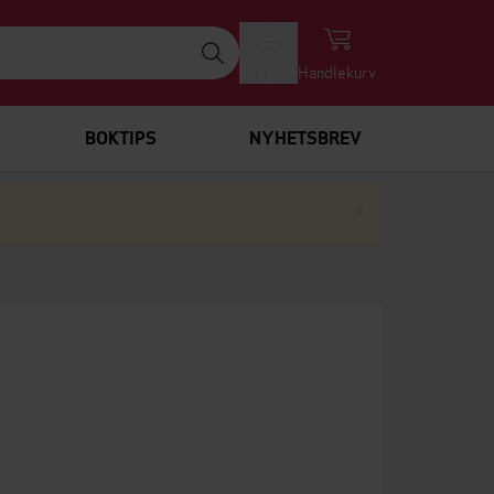
Logg inn
Handlekurv
BOKTIPS
NYHETSBREV
Lukk
×