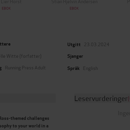
 Lier Horst
Stian Hjelvin Andersen
P
EBOK
EBOK
23.03.2024
ttere
Utgitt
lle Witte
(forfatter)
Sjanger
Running Press Adult
English
g
Språk
Leservurderinger
(
Inge
b Ross-themed challenges
osophy to your world in a