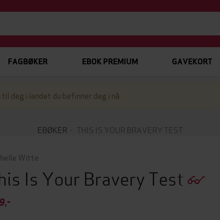
FAGBØKER
EBOK PREMIUM
GAVEKORT
 til deg i landet du befinner deg i nå.
EBØKER
THIS IS YOUR BRAVERY TEST
helle Witte
his Is Your Bravery Test
9,-