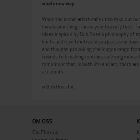
whole new way.
When the iconic artist calls us to take out ou
means one thing: This is your bravery test. Th
ideas inspired by Bob Ross's philosophy of st
limits and it will motivate you just as he doe
and thought-provoking challenges range fro
friends to breaking routines to trying new ar
remember that, in both life and art, there ar
accidents.
OM OSS
Om Ebok.no
K
Ledige stillinger
S