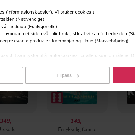
es (informasjonskapsler). Vi bruker cookies til:
ttsiden (Nødvendige)
 vår nettside (Funksjonelle)
mium
Premium
r hvordan nettsiden vår blir brukt, slik at vi kan forbedre den (St
g på tilbud
 deg relevante produkter, kampanjer og tilbud (Markedsføring)
 oss ditt samtykke til å bruke cookies for alle disse formålene. D
l ved å klikke på «Tilpass». Du kan når som helst trekke tilbake
Tilpass
349,-
149,-
Utskudd
En lykkelig familie