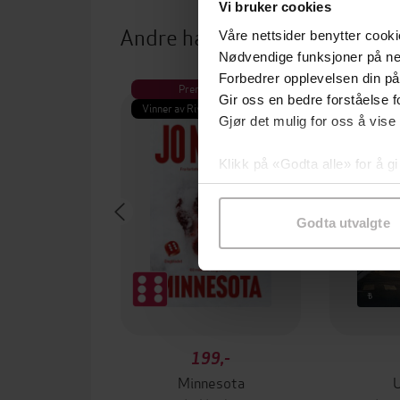
Vi bruker cookies
Andre har også kjøpt
Våre nettsider benytter cooki
Nødvendige funksjoner på ne
Forbedrer opplevelsen din på
Premium
Pre
Gir oss en bedre forståelse fo
Vinner av Rivertonprisen
Første gan
Gjør det mulig for oss å vise
Klikk på «Godta alle» for å gi
samtykke til spesifikke formå
Godta utvalgte
199,-
Minnesota