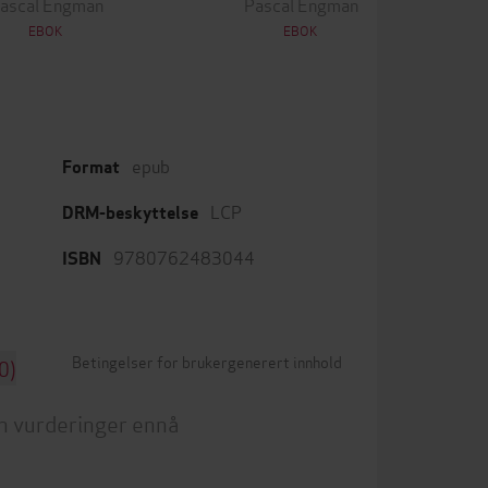
ascal Engman
Pascal Engman
EBOK
EBOK
epub
Format
LCP
DRM-beskyttelse
9780762483044
ISBN
Betingelser for brukergenerert innhold
0)
n vurderinger ennå