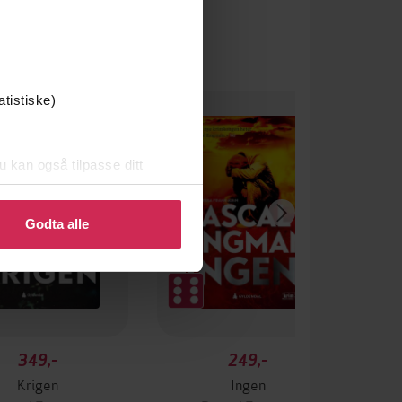
atistiske)
u kan også tilpasse ditt
 eller endre ditt samtykke.
Godta alle
349,-
249,-
Krigen
Ingen