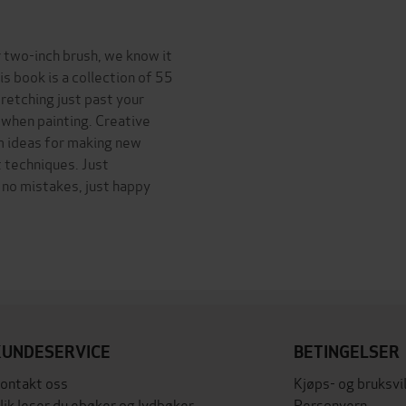
r two-inch brush, we know it
is book is a collection of 55
retching just past your
s when painting. Creative
m ideas for making new
t techniques. Just
e no mistakes, just happy
KUNDESERVICE
BETINGELSER
ontakt oss
Kjøps- og bruksvi
lik leser du ebøker og lydbøker
Personvern