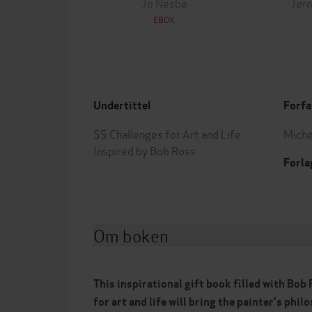
Jo Nesbø
Jørn
EBOK
Undertittel
Forfa
55 Challenges for Art and Life
Miche
Inspired by Bob Ross
Forla
Om boken
This inspirational gift book filled with Bo
for art and life will bring the painter's phil