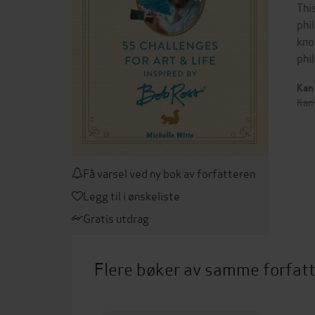
Thi
phi
kno
phi
Kan 
Kan 
Få varsel ved ny bok av forfatteren
Legg til i ønskeliste
Gratis utdrag
Flere bøker av samme forfat