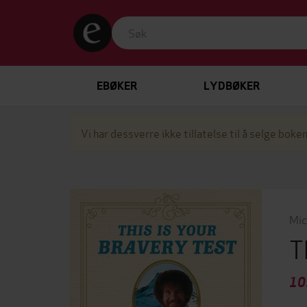
EBØKER
LYDBØKER
Vi har dessverre ikke tillatelse til å selge boken
Mic
T
10