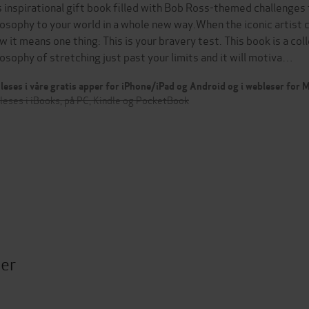
s inspirational gift book filled with Bob Ross-themed challenges fo
losophy to your world in a whole new way.When the iconic artist c
w it means one thing: This is your bravery test. This book is a co
losophy of stretching just past your limits and it will motiva…
leses i våre gratis apper for iPhone/iPad og Android og i webleser for
leses i iBooks, på PC, Kindle og PocketBook
ter