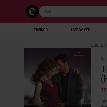
EBØKER
LYDBØKER
EBØKER
Kat
T
(
12
Til
den