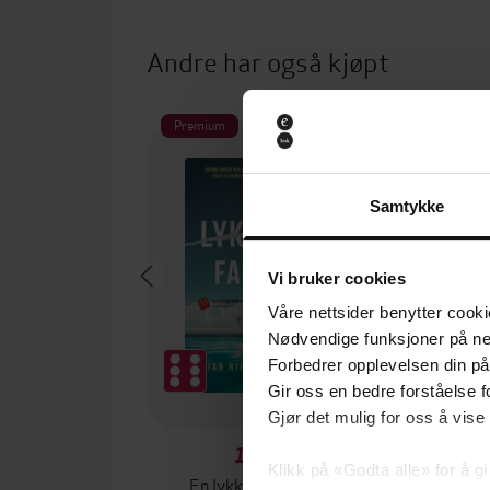
Andre har også kjøpt
Premium
Premium
Samtykke
Vi bruker cookies
Våre nettsider benytter cooki
Nødvendige funksjoner på ne
Forbedrer opplevelsen din på
Gir oss en bedre forståelse fo
Gjør det mulig for oss å vise
149,-
Klikk på «Godta alle» for å gi
En lykkelig familie
Et ri