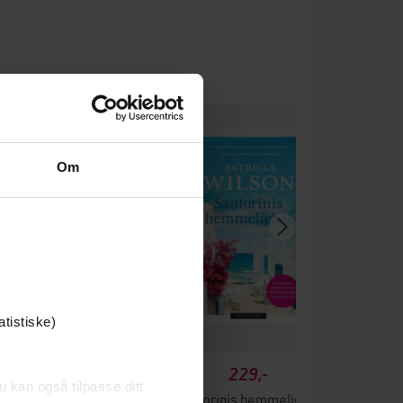
 gang på tilbud
 anbefaler
Om
atistiske)
199,-
229,-
u kan også tilpasse ditt
teriet på Capri
Santorinis hemmelighet