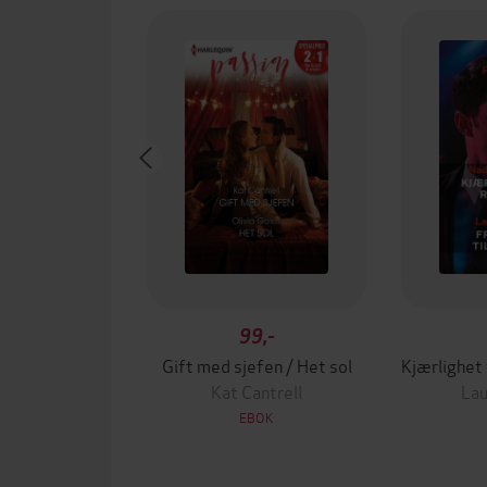
99,-
Gift med sjefen / Het sol
Kat Cantrell
Lau
EBOK