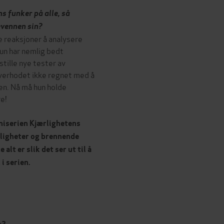
s funker på alle, så
evennen sin?
e reaksjoner å analysere
un har nemlig bedt
tille nye tester av
verhodet ikke regnet med å
en. Nå må hun holde
re!
niserien Kjærlighetens
eligheter og brennende
alt er slik det ser ut til å
i serien.