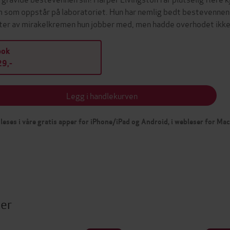
 som oppstår på laboratoriet. Hun har nemlig bedt bestevennen D
ter av mirakelkremen hun jobber med, men hadde overhodet ik
bok
9,-
Legg i handlekurven
leses i våre gratis apper for iPhone/iPad og Android, i webleser for Ma
ter