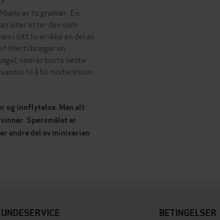
k?
Miami av to grunner. En:
Han leter etter den som
n i sitt liv er ikke en del av
r! Han tilbringer en
Angel, som er borte neste
andro til å bli mistenksom.
r og innflytelse. Men alt
vinner. Spørsmålet er
er andre del av miniserien
KUNDESERVICE
BETINGELSER