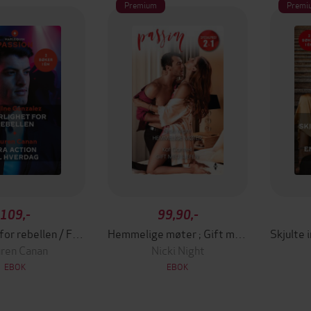
Premium
Premi
109,-
99,90,-
Kjærlighet for rebellen / Fra action til hverdag
Hemmelige møter ; Gift med sjefen
ren Canan
Nicki Night
EBOK
EBOK