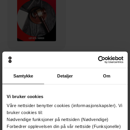
29,-
Dommen versus sannheten - Viktor
Leif Ketil Thorsen
Samtykke
Detaljer
Om
EBOK
Vi bruker cookies
Våre nettsider benytter cookies (informasjonskapsler). Vi
Leif Ketil Thorsen
(forfatter)
Forfattere
bruker cookies til:
Nødvendige funksjoner på nettsiden (Nødvendige)
Rettssikkerhet for alle
Forlag
Forbedrer opplevelsen din på vår nettside (Funksjonelle)