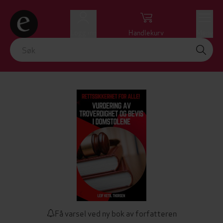
Logg inn
Handlekurv
Meny
Få varsel ved ny bok av forfatteren