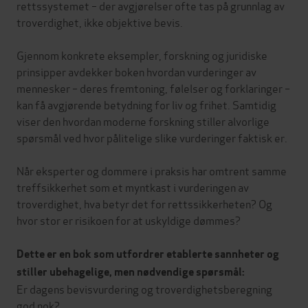
rettssystemet – der avgjørelser ofte tas på grunnlag av
troverdighet, ikke objektive bevis.
Gjennom konkrete eksempler, forskning og juridiske
prinsipper avdekker boken hvordan vurderinger av
mennesker – deres fremtoning, følelser og forklaringer –
kan få avgjørende betydning for liv og frihet. Samtidig
viser den hvordan moderne forskning stiller alvorlige
spørsmål ved hvor pålitelige slike vurderinger faktisk er.
Når eksperter og dommere i praksis har omtrent samme
treffsikkerhet som et myntkast i vurderingen av
troverdighet, hva betyr det for rettssikkerheten? Og
hvor stor er risikoen for at uskyldige dømmes?
Dette er en bok som utfordrer etablerte sannheter og
stiller ubehagelige, men nødvendige spørsmål:
Er dagens bevisvurdering og troverdighetsberegning
god nok?