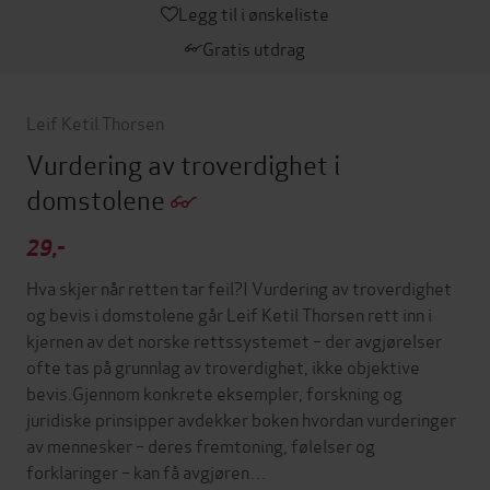
Legg til i ønskeliste
Gratis utdrag
Leif Ketil Thorsen
Vurdering av troverdighet i
domstolene
29,-
Hva skjer når retten tar feil?I Vurdering av troverdighet
og bevis i domstolene går Leif Ketil Thorsen rett inn i
kjernen av det norske rettssystemet – der avgjørelser
ofte tas på grunnlag av troverdighet, ikke objektive
bevis.Gjennom konkrete eksempler, forskning og
juridiske prinsipper avdekker boken hvordan vurderinger
av mennesker – deres fremtoning, følelser og
forklaringer – kan få avgjøren…