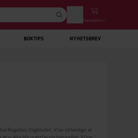
Logg inn
Handlekurv
BOKTIPS
NYHETSBREV
R
 Rognlien, Dagbladet. Vi er så heldige at
 at vi ikke blir urettferdig behandlet. Vi har