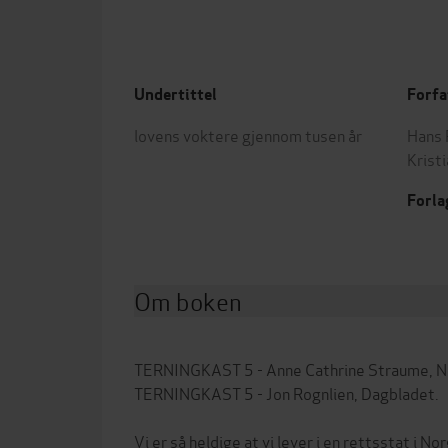
Undertittel
Forfa
lovens voktere gjennom tusen år
Hans 
Krist
Forla
Om boken
TERNINGKAST 5 - Anne Cathrine Straume, N
TERNINGKAST 5 - Jon Rognlien, Dagbladet.
Vi er så heldige at vi lever i en rettsstat i N