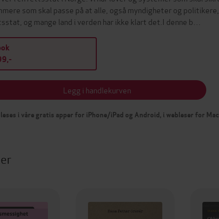
mere som skal passe på at alle, også myndigheter og politikere, 
tsstat, og mange land i verden har ikke klart det.I denne b…
bok
9,-
Legg i handlekurven
leses i våre gratis apper for iPhone/iPad og Android, i webleser for Ma
ter