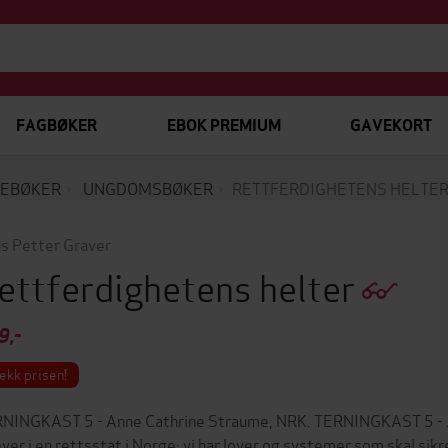
FAGBØKER
EBOK PREMIUM
GAVEKORT
EBØKER
UNGDOMSBØKER
RETTFERDIGHETENS HELTE
s Petter Graver
ettferdighetens helter
9,-
ekk prisen!
NINGKAST 5 - Anne Cathrine Straume, NRK. TERNINGKAST 5 - Jon
lever i en rettsstat i Norge: vi har lover og systemer som skal sikre