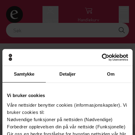
Logg inn
Handlekurv
Meny
Ingrid Marie
Få varsel ved ny bok av forfatteren
Gamborg-
Samtykke
Detaljer
Om
Nielsen
Vi bruker cookies
Nullstill
VIS FILTRE
Våre nettsider benytter cookies (informasjonskapsler). Vi
bruker cookies til:
Beklager! Vi kunne ikke finne det du søkte etter.
Nødvendige funksjoner på nettsiden (Nødvendige)
Forbedrer opplevelsen din på vår nettside (Funksjonelle)
Gir oss en bedre forståelse for hvordan nettsiden vår blir