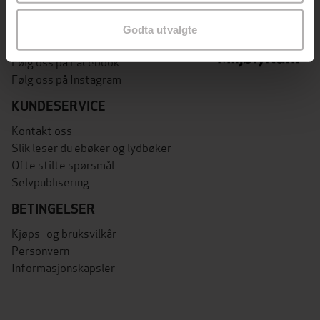
OM OSS
Om Ebok.no
Godta utvalgte
Ledige stillinger
Følg oss på Facebook
Følg oss på Instagram
KUNDESERVICE
Kontakt oss
Slik leser du ebøker og lydbøker
Ofte stilte spørsmål
Selvpublisering
BETINGELSER
Kjøps- og bruksvilkår
Personvern
Informasjonskapsler