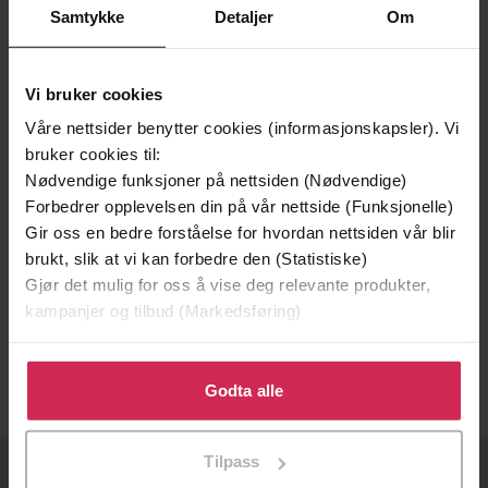
Samtykke
Detaljer
Om
Vi bruker cookies
Våre nettsider benytter cookies (informasjonskapsler). Vi
bruker cookies til:
Nødvendige funksjoner på nettsiden (Nødvendige)
Forbedrer opplevelsen din på vår nettside (Funksjonelle)
Gir oss en bedre forståelse for hvordan nettsiden vår blir
brukt, slik at vi kan forbedre den (Statistiske)
99,-
Gjør det mulig for oss å vise deg relevante produkter,
Mammahjerte
kampanjer og tilbud (Markedsføring)
Victoria Maria Hanshus
EBOK
Klikk på «Godta alle» for å gi oss ditt samtykke til å
bruke cookies for alle disse formålene. Du kan også
Godta alle
tilpasse ditt samtykke til spesifikke formål ved å klikke
på «Tilpass». Du kan når som helst trekke tilbake eller
Tilpass
endre ditt samtykke.