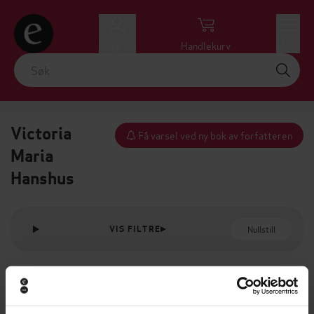
Logg inn
Handlekurv
Meny
Victoria
Få varsel ved ny bok av forfatteren
Maria
Hanshus
Nullstill
VIS FILTRE