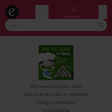
Logg inn
Handlekurv
Meny
Få varsel ved ny bok i serien
Få varsel ved ny bok av forfatteren
Legg til i ønskeliste
Gratis utdrag