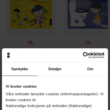
79,-
79,-
Vi må rydde! sier Nora
Jeg må tisse! sier Nora
Irene Marienborg
Irene Marienborg
LYDBOK
LYDBOK
Samtykke
Detaljer
Om
Andre har også kjøpt
Vi bruker cookies
Våre nettsider benytter cookies (informasjonskapsler). Vi
bruker cookies til:
Premium
Premium
Nødvendige funksjoner på nettsiden (Nødvendige)