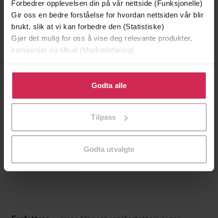
Forbedrer opplevelsen din på vår nettside (Funksjonelle)
Gir oss en bedre forståelse for hvordan nettsiden vår blir
brukt, slik at vi kan forbedre den (Statistiske)
Gjør det mulig for oss å vise deg relevante produkter,
kampanjer og tilbud (Markedsføring)
Klikk på «Godta alle» for å gi oss ditt samtykke til å
bruke cookies for alle disse formålene. Du kan også
Godta alle
tilpasse ditt samtykke til spesifikke formål ved å klikke
på «Tilpass». Du kan når som helst trekke tilbake eller
Tilpass
endre ditt samtykke.
169,-
229,-
Klatremus og de andre dyrene i Hakkebakkeskogen
Tambar på sykehuset
Godta utvalgte
Thorbjørn Egner
Tor Åge Bringsværd
LYDBOK
LYDBOK
Irene Marienborg
(forfatter),
Inger