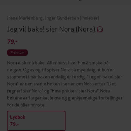
Irene Marienborg
,
Inger Gundersen
(innleser)
Jeg vil bake! sier Nora
(Nora)
79,-
Premium
Nora elsker å bake. Aller best liker hun å smake på
deigen. Og av og til spiser Nora så mye deig at hun er
stappmett når kaken endelig er ferdig. "Jeg vil bake! sier
Nora" er den tredje boken i serien om Nora etter "Det
regner! sier Nora" og "Fine prikker! sier Nora".Nora-
bøkene er fargerike, lekne og gjenkjennelige fortellinger
for de aller minste.
Lydbok
79,-