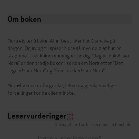
Om boken
Nora elsker å bake. Aller best liker hun å smake på
deigen. Og av og til spiser Nora så mye deig at hun er
stappmett når kaken endelig er ferdig. "Jeg vil bake! sier
Nora" er den tredje boken i serien om Nora etter "Det
regner! sier Nora" og "Fine prikker! sier Nora".
Nora-bøkene er fargerike, lekne og gjenkjennelige
Leservurderinger
(0)
Betingelser for brukergenerert innhold
Ingen vurderinger ennå