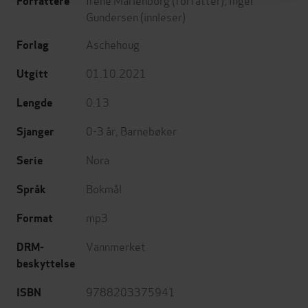
Forfattere
Gundersen
(innleser)
Aschehoug
Forlag
01.10.2021
Utgitt
0:13
Lengde
0-3 år
,
Barnebøker
Sjanger
Nora
Serie
Bokmål
Språk
mp3
Format
Vannmerket
DRM-
beskyttelse
9788203375941
ISBN