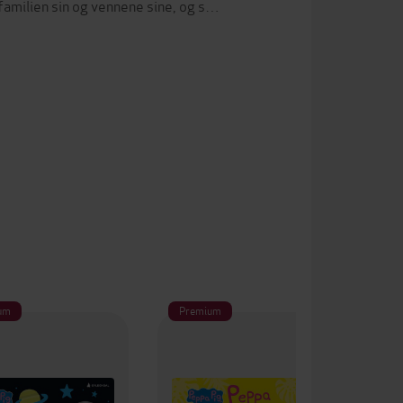
amilien sin og vennene sine, og s…
um
Premium
Pr