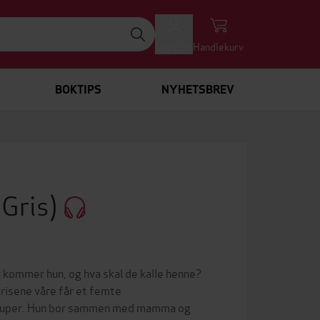
Logg inn
Handlekurv
BOKTIPS
NYHETSBREV
 Gris)
år kommer hun, og hva skal de kalle henne?
grisene våre får et femte
 Super. Hun bor sammen med mamma og