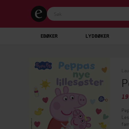
EBØKER
LYDBØKER
Lau
P
19
Pep
Les
fam