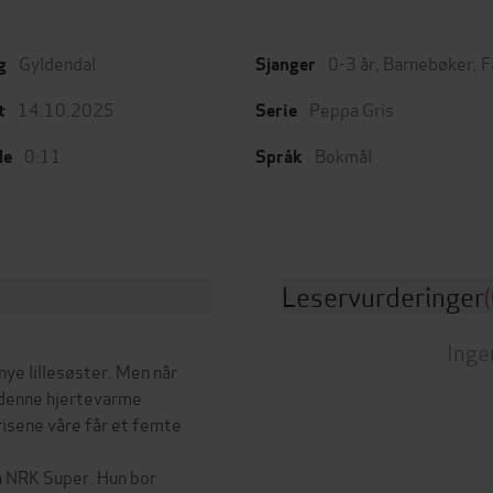
Gyldendal
0-3 år
,
Barnebøker
,
F
g
Sjanger
14.10.2025
Peppa Gris
t
Serie
0:11
Bokmål
de
Språk
Leservurderinger
(
Inge
nye lillesøster. Men når
 denne hjertevarme
risene våre får et femte
å NRK Super. Hun bor