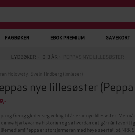
FAGBØKER
EBOK PREMIUM
GAVEKORT
LYDBØKER
0-3 ÅR
PEPPAS NYE LILLESØSTER
ren Holowaty
,
Svein Tindberg
(innleser)
eppas nye lillesøster
(Peppa
9,-
pa og Georg gleder seg veldig til å se sin nye lillesøster. Men n
 denne hjertevarme historien og se hvordan det går når favoritt
iliemedlem!Peppa er storsjarmøren med høye seertall på NRK