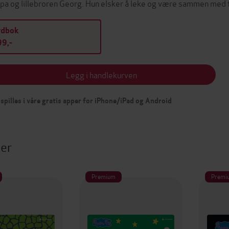
pa og lillebroren Georg. Hun elsker å leke og være sammen med f
ydbok
9,-
Legg i handlekurven
spilles i våre gratis apper for iPhone/iPad og Android
ter
Premium
Premi