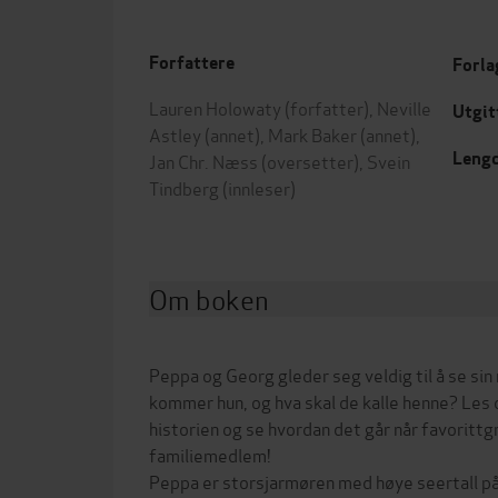
Forfattere
Forla
Lauren Holowaty
(forfatter),
Neville
Utgit
Astley
(annet),
Mark Baker
(annet),
Leng
Jan Chr. Næss
(oversetter),
Svein
Tindberg
(innleser)
Om boken
Peppa og Georg gleder seg veldig til å se sin 
kommer hun, og hva skal de kalle henne? Les
historien og se hvordan det går når favorittg
familiemedlem!
Peppa er storsjarmøren med høye seertall p