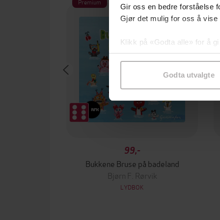
Premium
Gir oss en bedre forståelse fo
Gjør det mulig for oss å vise
Klikk på «Godta alle» for å gi
samtykke til spesifikke formå
Godta utvalgte
99,-
Bukkene Bruse på badeland
Bjørn F. Rørvik
LYDBOK