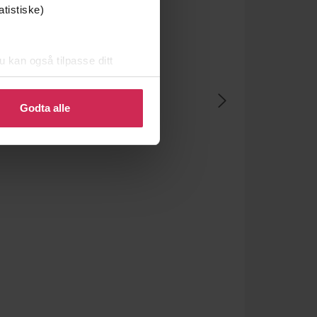
atistiske)
u kan også tilpasse ditt
 eller endre ditt samtykke.
Godta alle