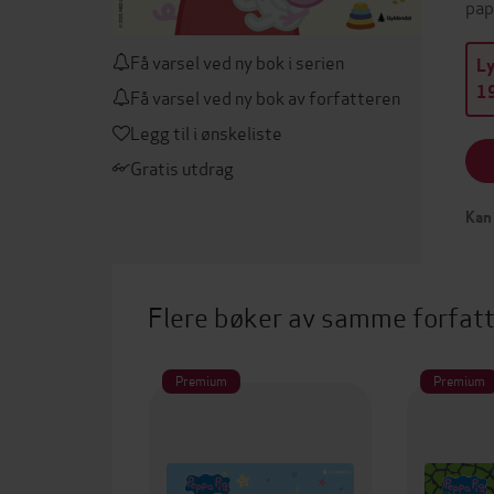
pap
Få varsel ved ny bok i serien
L
19
Få varsel ved ny bok av forfatteren
Legg til i ønskeliste
Gratis utdrag
Kan 
Flere bøker av samme forfat
Premium
Premium