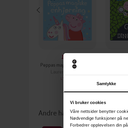
199,-
Peppas magiske enhjørning
Georg 
Lauren Holowaty
Laur
LYDBOK
Samtykke
Vi bruker cookies
Andre har også kjøpt
Våre nettsider benytter cooki
Nødvendige funksjoner på ne
Forbedrer opplevelsen din på