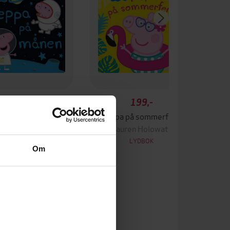
199,-
199,-
eppa på månen
Peppa på sommerferie
uren Holowaty
Lauren Holowaty
LYDBOK
LYDBOK
Om