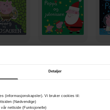
199,-
199,-
og dinosauren
Peppa og julenissen
P
en Holowaty
Lauren Holowaty
La
LYDBOK
LYDBOK
Detaljer
es (informasjonskapsler). Vi bruker cookies til:
ttsiden (Nødvendige)
 vår nettside (Funksjonelle)