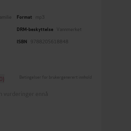
amilie
mp3
Format
Vannmerket
DRM-beskyttelse
9788205618848
ISBN
Betingelser for brukergenerert innhold
0)
n vurderinger ennå