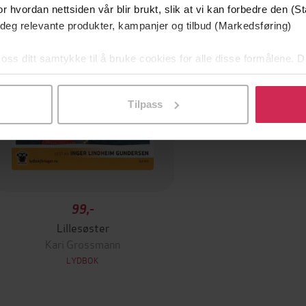
Premium
r hvordan nettsiden vår blir brukt, slik at vi kan forbedre den (St
 deg relevante produkter, kampanjer og tilbud (Markedsføring)
 oss ditt samtykke til å bruke cookies for alle disse formålene. D
l ved å klikke på «Tilpass». Du kan når som helst trekke tilbake
Tilpass
99,-
Lillesøster
Kari Grossmann
LYDBOK