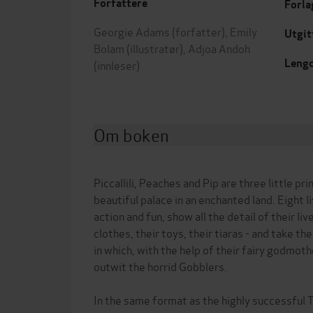
Forfattere
Forla
Georgie Adams
(forfatter),
Emily
Utgit
Bolam
(illustratør),
Adjoa Andoh
Leng
(innleser)
Om boken
Piccallili, Peaches and Pip are three little pri
beautiful palace in an enchanted land. Eight l
action and fun, show all the detail of their live
clothes, their toys, their tiaras - and take t
in which, with the help of their fairy godmot
outwit the horrid Gobblers.
In the same format as the highly successful 