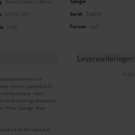
Orion Children's Books
Sjanger
g
English
02.09.2007
Språk
t
mp3
1:00
Format
de
Leservurderinger
(
Inge
ncesses who live in a
ively stories, packed with
s in the palace - their
hem on an exciting adventure
her, Miss Sponge, they
Three Little Witches and