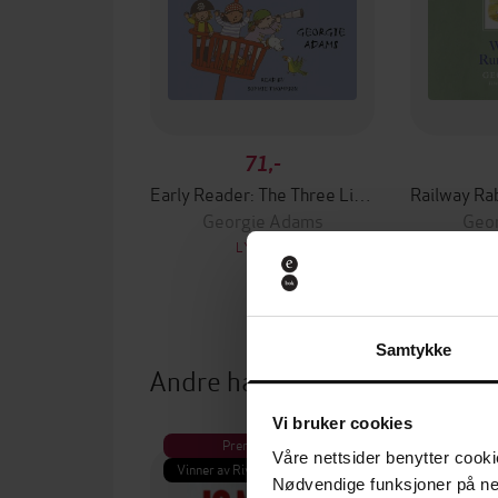
71,-
Early Reader: The Three Little Pirates
Georgie Adams
Geo
LYDBOK
Samtykke
Andre har også kjøpt
Vi bruker cookies
Premium
Pre
Våre nettsider benytter cooki
Vinner av Rivertonprisen
Første gan
Nødvendige funksjoner på ne