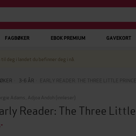
FAGBØKER
EBOK PREMIUM
GAVEKORT
 til deg i landet du befinner deg i nå.
ØKER
3-6 ÅR
EARLY READER: THE THREE LITTLE PRINC
rgie Adams
,
Adjoa Andoh
(innleser)
arly Reader: The Three Littl
,-