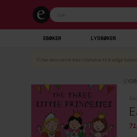
EBØKER
LYDBØKER
Vi har dessverre ikke tillatelse til å selge boken
LYDB
Geo
E
71