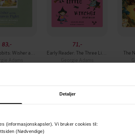
83,-
71,-
Railway Rabbits: Wisher and the Runaway Piglet
Early Reader: The Three Little Witches Storybook
The N
rgie Adams
Georgie Adams
G
LYDBOK
LYDBOK
Detaljer
mium
Premium
es (informasjonskapsler). Vi bruker cookies til:
g på tilbud
ttsiden (Nødvendige)