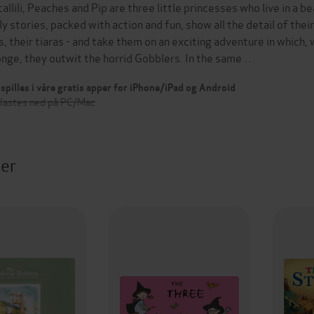
callili, Peaches and Pip are three little princesses who live in a b
ly stories, packed with action and fun, show all the detail of their 
s, their tiaras - and take them on an exciting adventure in which,
nge, they outwit the horrid Gobblers. In the same …
spilles i våre gratis apper for iPhone/iPad og Android
 lastes ned på PC/Mac
ter