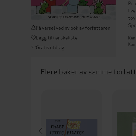
Pic
live
toy
Spo
Få varsel ved ny bok av forfatteren
Legg til i ønskeliste
Kan 
Kan
Gratis utdrag
Flere bøker av samme forfat