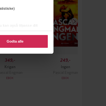
atistiske)
u kan også tilpasse ditt
 eller endre ditt samtykke.
Godta alle
349,-
249,-
Krigen
Ingen
ascal Engman
Pascal Engman
EBOK
EBOK