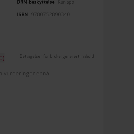
Kun app
DRM-beskyttelse
9780752890340
ISBN
Betingelser for brukergenerert innhold
0)
n vurderinger ennå