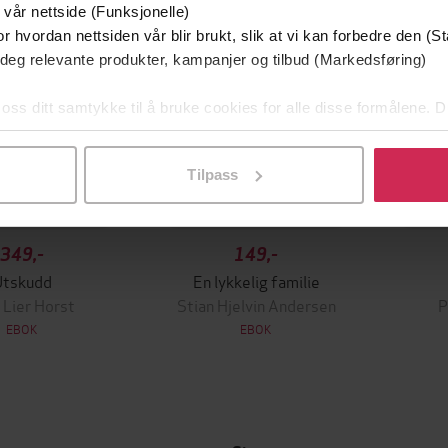
 vår nettside (Funksjonelle)
r hvordan nettsiden vår blir brukt, slik at vi kan forbedre den (St
 deg relevante produkter, kampanjer og tilbud (Markedsføring)
 oss ditt samtykke til å bruke cookies for alle disse formålene. D
l ved å klikke på «Tilpass». Du kan når som helst trekke tilbake
Tilpass
349,-
149,-
Utskudd
En lykkelig familie
 Lier Horst
Stian Hjelvin Andersen
P
EBOK
EBOK