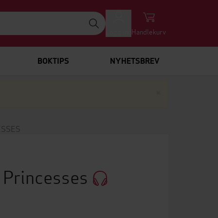
Logg inn
Handlekurv
BOKTIPS
NYHETSBREV
Lukk
×
ESSES
e Princesses