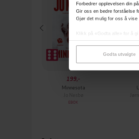
Forbedrer opplevelsen din på
Gir oss en bedre forståelse fo
Gjør det mulig for oss å vise
Klikk på «Godta alle» for å gi
samtykke til spesifikke formå
Godta utvalgte
199,-
Minnesota
Jo Nesbø
Jørn
EBOK