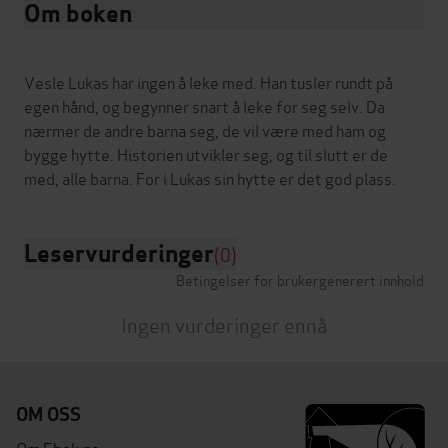
Om boken
Vesle Lukas har ingen å leke med. Han tusler rundt på
egen hånd, og begynner snart å leke for seg selv. Da
nærmer de andre barna seg, de vil være med ham og
bygge hytte. Historien utvikler seg, og til slutt er de
Leservurderinger
(0)
Betingelser for brukergenerert innhold
Ingen vurderinger ennå
OM OSS
Om Ebok.no