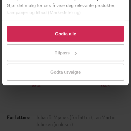
Gjør det mulig for oss å vise deg relevante produkter,
kampanjer og tilbud (Markedsføring)
Klikk på «Godta alle» for å gi oss ditt samtykke til å
bruke cookies for alle disse formålene. Du kan også
Godta alle
tilpasse ditt samtykke til spesifikke formål ved å klikke
på «Tilpass». Du kan når som helst trekke tilbake eller
Tilpass
endre ditt samtykke.
199,-
349,-
Minnesota
Utskudd
Godta utvalgte
Jo Nesbø
Jørn Lier Horst
EBOK
EBOK
Johan B. Mjønes
(forfatter),
Jan Martin
Forfattere
Johnsen
(innleser)