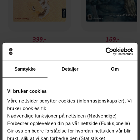
399,-
169,-
Spuria
Heim
Johan B. Mjønes
Johan B. Mjønes
LYDBOK
LYDBOK
Samtykke
Detaljer
Om
Vi bruker cookies
Andre har også kjøpt
Våre nettsider benytter cookies (informasjonskapsler). Vi
bruker cookies til:
Premium
Premium
Nødvendige funksjoner på nettsiden (Nødvendige)
Vinner av Rivertonprisen
Første gang på tilbud
Forbedrer opplevelsen din på vår nettside (Funksjonelle)
Gir oss en bedre forståelse for hvordan nettsiden vår blir
brukt, slik at vi kan forbedre den (Statistiske)