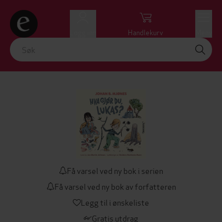
Logg inn
Handlekurv
Meny
Få varsel ved ny bok i serien
Få varsel ved ny bok av forfatteren
Legg til i ønskeliste
Gratis utdrag