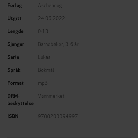
Aschehoug
Forlag
24.06.2022
Utgitt
0:13
Lengde
Barnebøker
,
3-6 år
Sjanger
Lukas
Serie
Bokmål
Språk
mp3
Format
Vannmerket
DRM-
beskyttelse
9788203394997
ISBN