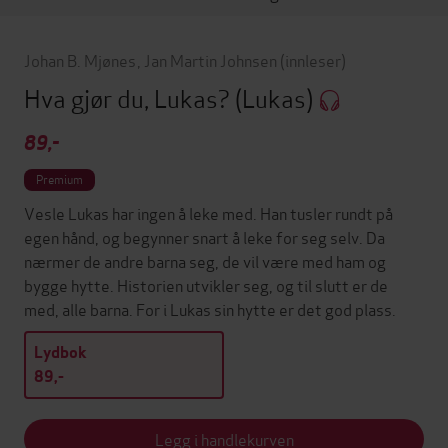
Johan B. Mjønes
,
Jan Martin Johnsen
(innleser)
Hva gjør du, Lukas?
(Lukas)
89,-
Premium
Vesle Lukas har ingen å leke med. Han tusler rundt på
egen hånd, og begynner snart å leke for seg selv. Da
nærmer de andre barna seg, de vil være med ham og
bygge hytte. Historien utvikler seg, og til slutt er de
med, alle barna. For i Lukas sin hytte er det god plass.
Lydbok
89,-
Legg i handlekurven