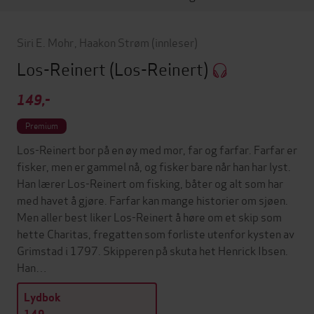
Siri E. Mohr
,
Haakon Strøm
(innleser)
Los-Reinert
(Los-Reinert)
149,-
Premium
Los-Reinert bor på en øy med mor, far og farfar. Farfar er
fisker, men er gammel nå, og fisker bare når han har lyst.
Han lærer Los-Reinert om fisking, båter og alt som har
med havet å gjøre. Farfar kan mange historier om sjøen.
Men aller best liker Los-Reinert å høre om et skip som
hette Charitas, fregatten som forliste utenfor kysten av
Grimstad i 1797. Skipperen på skuta het Henrick Ibsen.
Han…
Lydbok