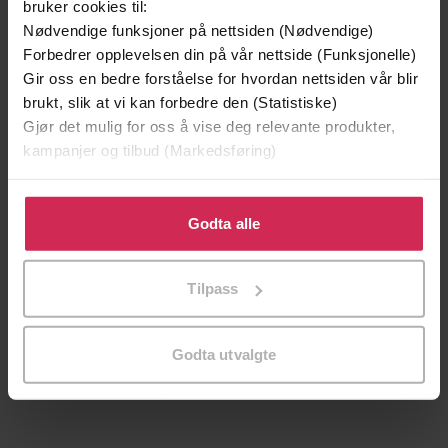
bruker cookies til:
Vinner av Rivertonprisen
Første gang på tilbud
Nødvendige funksjoner på nettsiden (Nødvendige)
Forbedrer opplevelsen din på vår nettside (Funksjonelle)
Gir oss en bedre forståelse for hvordan nettsiden vår blir
brukt, slik at vi kan forbedre den (Statistiske)
Gjør det mulig for oss å vise deg relevante produkter,
kampanjer og tilbud (Markedsføring)
Klikk på «Godta alle» for å gi oss ditt samtykke til å
bruke cookies for alle disse formålene. Du kan også
Godta alle
tilpasse ditt samtykke til spesifikke formål ved å klikke
på «Tilpass». Du kan når som helst trekke tilbake eller
199,-
349,-
Tilpass
endre ditt samtykke.
Minnesota
Utskudd
Jo Nesbø
Jørn Lier Horst
Godta utvalgte
EBOK
EBOK