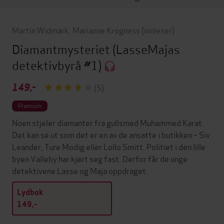
Martin Widmark
,
Marianne Krogness
(innleser)
Diamantmysteriet
(LasseMajas
detektivbyrå #1)
149,-
(5)
Premium
Noen stjeler diamanter fra gullsmed Muhammed Karat.
Det kan se ut som det er en av de ansatte i butikken – Siv
Leander, Ture Modig eller Lollo Smitt. Politiet i den lille
byen Valleby har kjørt seg fast. Derfor får de unge
detektivene Lasse og Maja oppdraget.
Lydbok
149,-