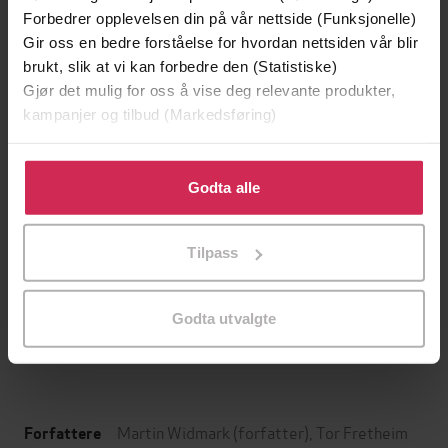
Forbedrer opplevelsen din på vår nettside (Funksjonelle)
Gir oss en bedre forståelse for hvordan nettsiden vår blir
brukt, slik at vi kan forbedre den (Statistiske)
Gjør det mulig for oss å vise deg relevante produkter,
kampanjer og tilbud (Markedsføring)
Klikk på «Godta alle» for å gi oss ditt samtykke til å
bruke cookies for alle disse formålene. Du kan også
Godta alle
tilpasse ditt samtykke til spesifikke formål ved å klikke
på «Tilpass». Du kan når som helst trekke tilbake eller
149,-
99,-
Tilpass
endre ditt samtykke.
Galoppmysteriet
Den lille muldvar
Martin Widmark
Werner Holzwarth
Godta utvalgte
LYDBOK
LYDBOK
Martin Widmark
(forfatter),
Tor Fretheim
Forfattere