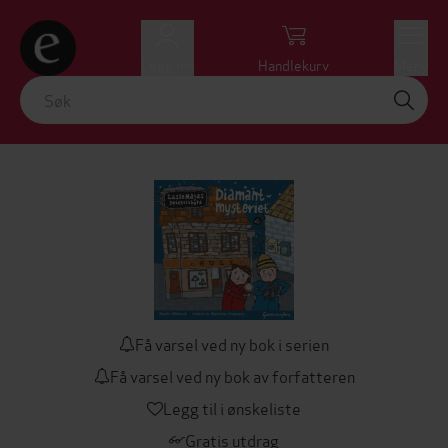
Logg inn
Handlekurv
Meny
Få varsel ved ny bok i serien
Få varsel ved ny bok av forfatteren
Legg til i ønskeliste
Gratis utdrag