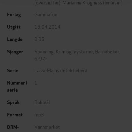
(oversetter),
Marianne Krogness
(innleser)
Gammafon
Forlag
13.04.2014
Utgitt
0:35
Lengde
Spenning
,
Krim og mysterier
,
Barnebøker
,
Sjanger
6-9 år
LasseMajas detektivbyrå
Serie
1
Nummer i
serie
Bokmål
Språk
mp3
Format
Vannmerket
DRM-