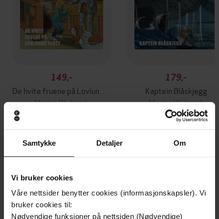
149,-
179,-
De hvite fruene på Lovlunda slott
Kaptein Blåskjegg
Martin Widmark
Martin Widmark
LYDBOK
LYDBOK
Samtykke
Detaljer
Om
Andre har også kjøpt
Vi bruker cookies
Våre nettsider benytter cookies (informasjonskapsler). Vi
Premium
Premium
bruker cookies til:
Nødvendige funksjoner på nettsiden (Nødvendige)