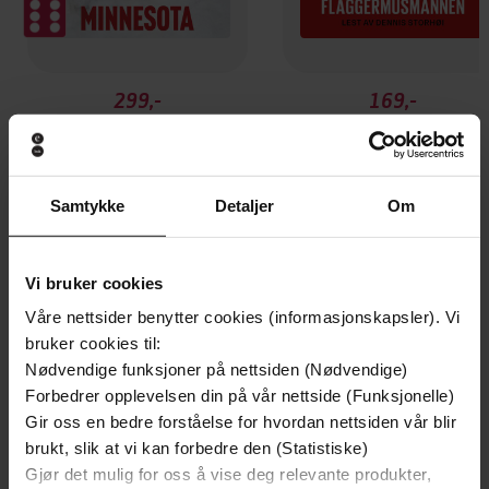
299,-
169,-
Minnesota
Flaggermusmannen
Jo Nesbø
Jo Nesbø
LYDBOK
LYDBOK
Samtykke
Detaljer
Om
Vi bruker cookies
Andre har også kjøpt
Våre nettsider benytter cookies (informasjonskapsler). Vi
bruker cookies til:
Premium
Premium
Nødvendige funksjoner på nettsiden (Nødvendige)
Forbedrer opplevelsen din på vår nettside (Funksjonelle)
Gir oss en bedre forståelse for hvordan nettsiden vår blir
brukt, slik at vi kan forbedre den (Statistiske)
Gjør det mulig for oss å vise deg relevante produkter,