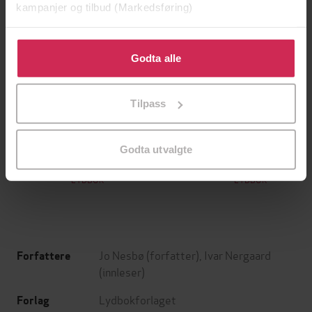
kampanjer og tilbud (Markedsføring)
Klikk på «Godta alle» for å gi oss ditt samtykke til å
bruke cookies for alle disse formålene. Du kan også
Godta alle
tilpasse ditt samtykke til spesifikke formål ved å klikke
på «Tilpass». Du kan når som helst trekke tilbake eller
Tilpass
endre ditt samtykke.
129,-
279,-
Demontannlegen
Drømmen om Narnia
Godta utvalgte
David Walliams
C.S. Lewis
LYDBOK
LYDBOK
Jo Nesbø
(forfatter),
Ivar Nergaard
Forfattere
(innleser)
Lydbokforlaget
Forlag