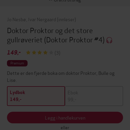
Jo Nesbø
,
Ivar Nergaard
(innleser)
Doktor Proktor og det store
gullrøveriet
(Doktor Proktor #4)
149,-
(3)
Premium
Dette er den fjerde boka om doktor Proktor, Bulle og
Lise.
Ebok
Lydbok
99,-
149,-
Legg i handlekurven
eller