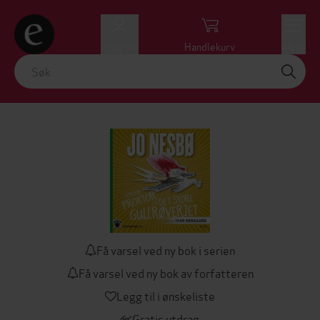
Logg inn
Handlekurv
Meny
Få varsel ved ny bok i serien
Få varsel ved ny bok av forfatteren
Legg til i ønskeliste
Gratis utdrag