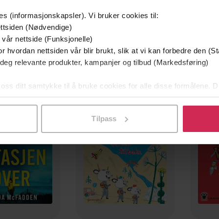
es (informasjonskapsler). Vi bruker cookies til:
ttsiden (Nødvendige)
 vår nettside (Funksjonelle)
r hvordan nettsiden vår blir brukt, slik at vi kan forbedre den (St
 deg relevante produkter, kampanjer og tilbud (Markedsføring)
Premium
 oss ditt samtykke til å bruke cookies for alle disse formålene. D
l ved å klikke på «Tilpass». Du kan når som helst trekke tilbake
Tilpass