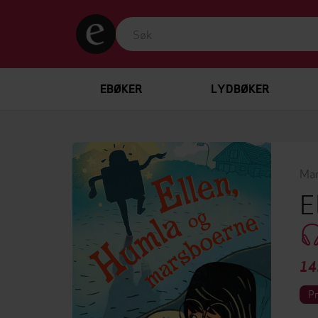
EBØKER
LYDBØKER
Mar
E
14
P