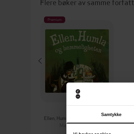
Flere bøker av samme forfat
Premium
149,-
Samtykke
Ellen, Humla og hemmeligheten
Maria Frensborg
LYDBOK