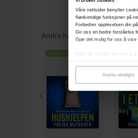
Vi bruker cookies
Våre nettsider benytter cooki
Nødvendige funksjoner på ne
Forbedrer opplevelsen din på
Gir oss en bedre forståelse fo
Andre har også kjøpt
Gjør det mulig for oss å vise
Boka bak filmen
Klikk på «Godta alle» for å gi
samtykke til spesifikke formå
Godta utvalgte