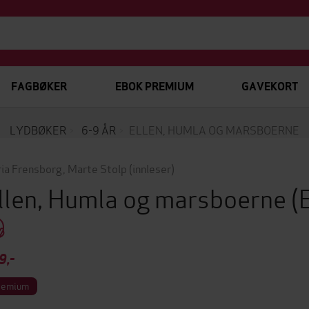
FAGBØKER
EBOK PREMIUM
GAVEKORT
LYDBØKER
6-9 ÅR
ELLEN, HUMLA OG MARSBOERNE
ia Frensborg
,
Marte Stolp
(innleser)
llen, Humla og marsboerne
(
9,-
remium