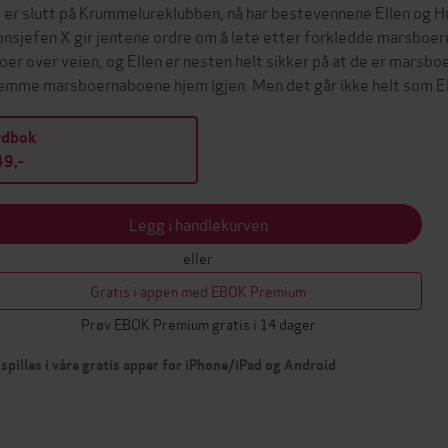
 er slutt på Krummelureklubben, nå har bestevennene Ellen og 
onsjefen X gir jentene ordre om å lete etter forkledde marsboere 
oer over veien, og Ellen er nesten helt sikker på at de er marsboe
emme marsboernaboene hjem igjen. Men det går ikke helt som 
ydbok
9,-
Legg i handlekurven
eller
Gratis i appen med EBOK Premium
Prøv EBOK Premium gratis i 14 dager
spilles i våre gratis apper for iPhone/iPad og Android