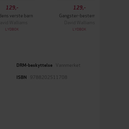
129,-
129,-
dens verste barn
Gangster-bestemor
avid Walliams
David Walliams
LYDBOK
LYDBOK
Vannmerket
DRM-beskyttelse
9788202511708
ISBN