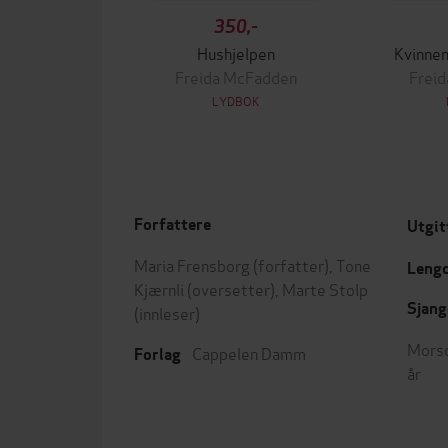
350,-
Hushjelpen
Kvinnen
Freida McFadden
Frei
LYDBOK
Forfattere
Utgit
Maria Frensborg
(forfatter),
Tone
Leng
Kjærnli
(oversetter),
Marte Stolp
Sjang
(innleser)
Mors
Cappelen Damm
Forlag
år