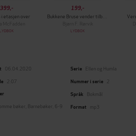
399,-
199,-
 i etasjen over
Bukkene Bruse vender tilbake
Ver
da McFadden
Bjørn F. Rørvik
D
LYDBOK
LYDBOK
06.04.2020
Ellen og Humla
t
Serie
2:07
2
de
Nummer i serie
Bokmål
er
Språk
omme bøker
,
Barnebøker
,
6-9
mp3
Format