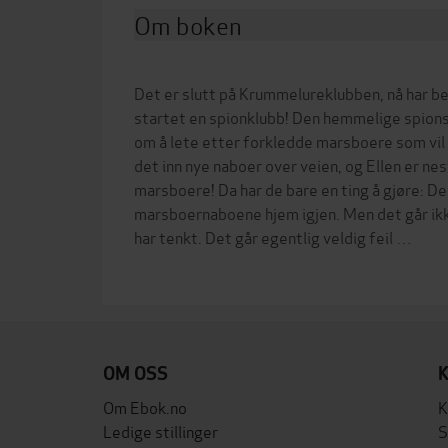
Om boken
Det er slutt på Krummelureklubben, nå har 
startet en spionklubb! Den hemmelige spions
om å lete etter forkledde marsboere som vil t
det inn nye naboer over veien, og Ellen er nes
marsboere! Da har de bare en ting å gjøre: 
marsboernaboene hjem igjen. Men det går ikk
har tenkt. Det går egentlig veldig feil …
OM OSS
Om Ebok.no
K
Ledige stillinger
S