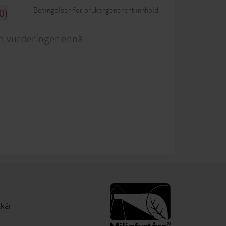
Betingelser for brukergenerert innhold
0)
n vurderinger ennå
lkår