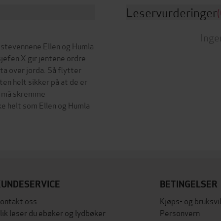
Leservurderinger
(
Inge
bestevennene Ellen og Humla
jefen X gir jentene ordre
a over jorda. Så flytter
ten helt sikker på at de er
De må skremme
e helt som Ellen og Humla
KUNDESERVICE
BETINGELSER
ontakt oss
Kjøps- og bruksvi
lik leser du ebøker og lydbøker
Personvern