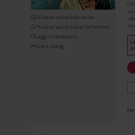
Det
spi
Få varsel ved ny bok i serien
nab
skr
Få varsel ved ny bok av forfatteren
Legg til i ønskeliste
L
Gratis utdrag
14
Kan 