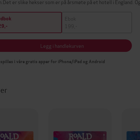
.Det er slike hekser som er på årsmøte på et hotell i England. 
Ebok
ydbok
199,-
9,-
Legg i handlekurven
spilles i våre gratis apper for iPhone/iPad og Android
ter