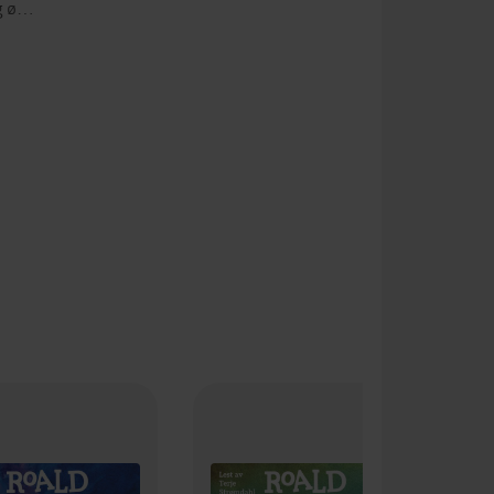
Og ø…