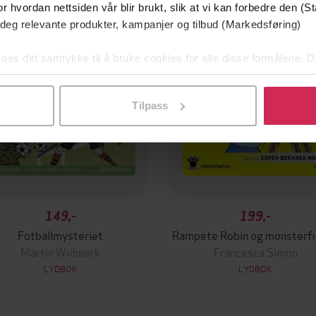
remium
Premium
r hvordan nettsiden vår blir brukt, slik at vi kan forbedre den (St
 deg relevante produkter, kampanjer og tilbud (Markedsføring)
 oss ditt samtykke til å bruke cookies for alle disse formålene. D
l ved å klikke på «Tilpass». Du kan når som helst trekke tilbake
Tilpass
149,-
199,-
Fotballmysteriet
Rampete Robin og monsterf
Martin Widmark
Francesca Simon
LYDBOK
LYDBOK