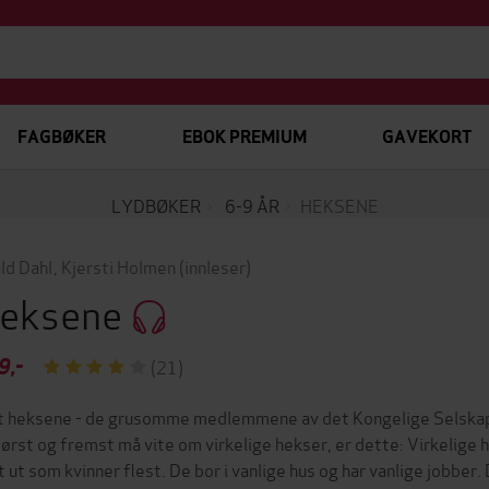
FAGBØKER
EBOK PREMIUM
GAVEKORT
LYDBØKER
6-9 ÅR
HEKSENE
ld Dahl
,
Kjersti Holmen
(innleser)
eksene
9,-
(21)
 heksene - de grusomme medlemmene av det Kongelige Selskap 
først og fremst må vite om virkelige hekser, er dette: Virkelige h
t ut som kvinner flest. De bor i vanlige hus og har vanlige jobber.