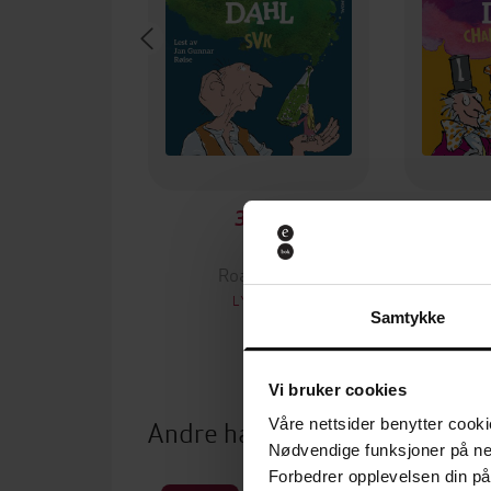
329,-
SVK
Roald Dahl
Ro
LYDBOK
Samtykke
Vi bruker cookies
Andre har også kjøpt
Våre nettsider benytter cooki
Nødvendige funksjoner på ne
Forbedrer opplevelsen din på