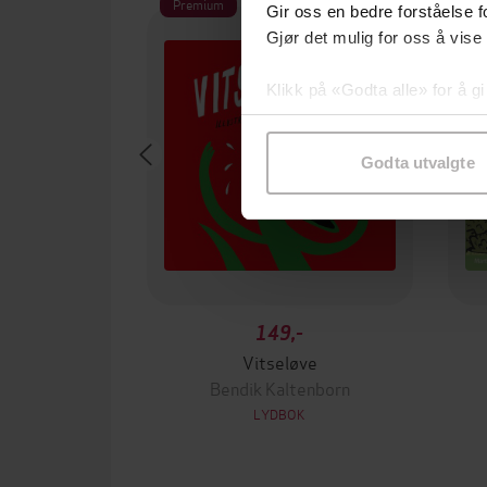
Premium
P
Gir oss en bedre forståelse fo
Gjør det mulig for oss å vise
Klikk på «Godta alle» for å gi
samtykke til spesifikke formå
Godta utvalgte
149,-
Vitseløve
Bendik Kaltenborn
LYDBOK