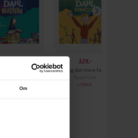
329,-
329,-
Matilda
Danny og den store fasanjakten
Roald Dahl
Roald Dahl
LYDBOK
LYDBOK
Om