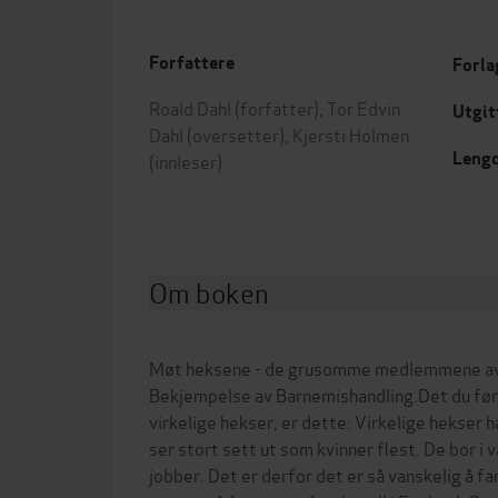
Forfattere
Forla
Roald Dahl
(forfatter),
Tor Edvin
Utgit
Dahl
(oversetter),
Kjersti Holmen
Leng
(innleser)
Om boken
Møt heksene - de grusomme medlemmene av d
Bekjempelse av Barnemishandling.Det du før
virkelige hekser, er dette: Virkelige hekser h
ser stort sett ut som kvinner flest. De bor i v
jobber. Det er derfor det er så vanskelig å f