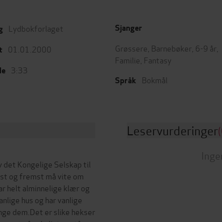
Lydbokforlaget
Sjanger
g
Grøssere
,
Barnebøker
,
6-9 år
,
01.01.2000
t
Familie
,
Fantasy
3:33
de
Bokmål
Språk
Leservurderinger
(
Inge
et Kongelige Selskap til
st og fremst må vite om
ar helt alminnelige klær og
anlige hus og har vanlige
ange dem.Det er slike hekser