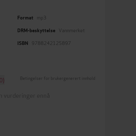
mp3
Format
Vannmerket
DRM-beskyttelse
9788242125897
ISBN
Betingelser for brukergenerert innhold
0)
n vurderinger ennå