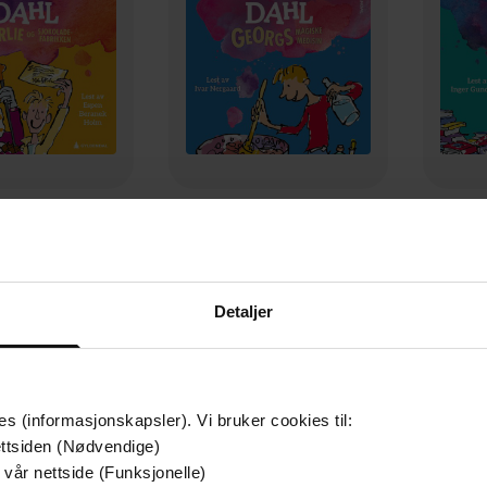
329,-
299,-
Charlie og sjokoladefabrikken
Georgs magiske medisin
ald Dahl
Roald Dahl
LYDBOK
LYDBOK
Detaljer
es (informasjonskapsler). Vi bruker cookies til:
ttsiden (Nødvendige)
 vår nettside (Funksjonelle)