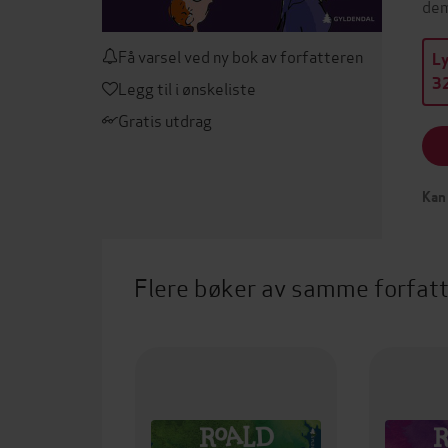
dem
Få varsel ved ny bok av forfatteren
L
32
Legg til i ønskeliste
Gratis utdrag
Kan 
Flere bøker av samme forfat