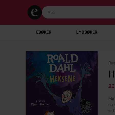
EBØKER
LYDBØKER
Roa
H
32
Møt
du 
set