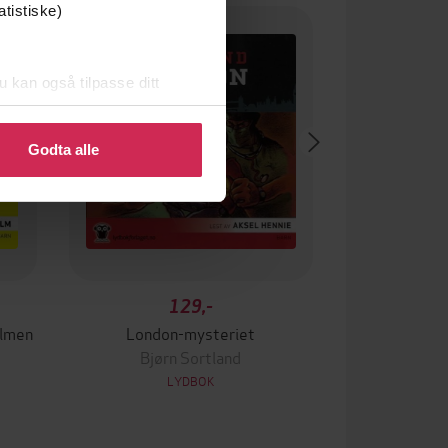
Premium
atistiske)
u kan også tilpasse ditt
 eller endre ditt samtykke.
Godta alle
129,-
ilmen
London-mysteriet
Bjørn Sortland
LYDBOK