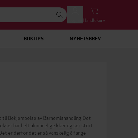
Logg inn
Handlekurv
BOKTIPS
NYHETSBREV
til Bekjempelse av Barnemishandling.Det
ekser har helt alminnelige klær og ser stort
 Det er derfor det er så vanskelig å fange