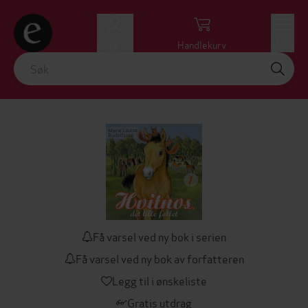
Logg inn
Handlekurv
Meny
Få varsel ved ny bok i serien
Få varsel ved ny bok av forfatteren
Legg til i ønskeliste
Gratis utdrag