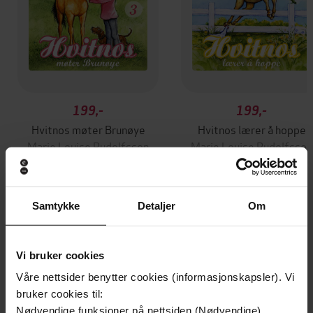
199,-
199,-
Hvitnos møter Brunøye
Hvitnos lærer å hoppe
Marie Louise Rudolfsson
Marie Louise Rudolfsson
LYDBOK
LYDBOK
Samtykke
Detaljer
Om
Andre har også kjøpt
Vi bruker cookies
Våre nettsider benytter cookies (informasjonskapsler). Vi
bruker cookies til:
Nødvendige funksjoner på nettsiden (Nødvendige)