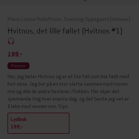
Marie Louise Rudolfsson
,
Sveinung Oppegaard
(innleser)
Hvitnos, det lille føllet
(Hvitnos #1)
199,-
Premium
Hei, jeg heter Hvitnos og er et lite føll som ble født med
hvit nese. Jeg bor på en stor slette sammen med moren
min og alle de andre hestene i flokken. Her skjer det
spennende ting hver eneste dag, og det beste jeg vet er
å leke med vennen min, Vips.
Lydbok
199,-