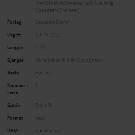
Rom Stueland
(oversetter),
Sveinung
Oppegaard
(innleser)
Cappelen Damm
Forlag
19.05.2022
Utgitt
1:28
Lengde
Barnebøker
,
6-9 år
,
Dyr og natur
Sjanger
Hvitnos
Serie
1
Nummer i
serie
Bokmål
Språk
mp3
Format
Vannmerket
DRM-