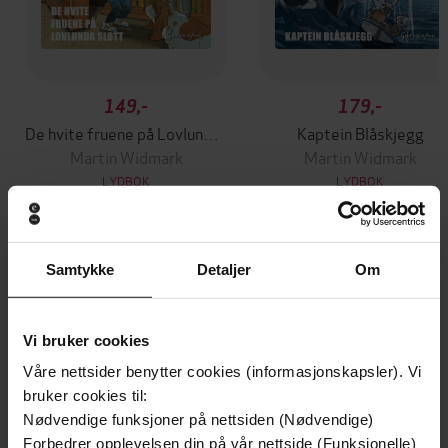
149,-
179,-
De hvite fruene på Lovlunda slott
Kaptein Blåskjegg
Martin Widmark
Martin Widmark
LYDBOK
LYDBOK
Samtykke
Detaljer
Om
Andre har også kjøpt
Vi bruker cookies
Premium
Våre nettsider benytter cookies (informasjonskapsler). Vi
bruker cookies til:
Nødvendige funksjoner på nettsiden (Nødvendige)
Forbedrer opplevelsen din på vår nettside (Funksjonelle)