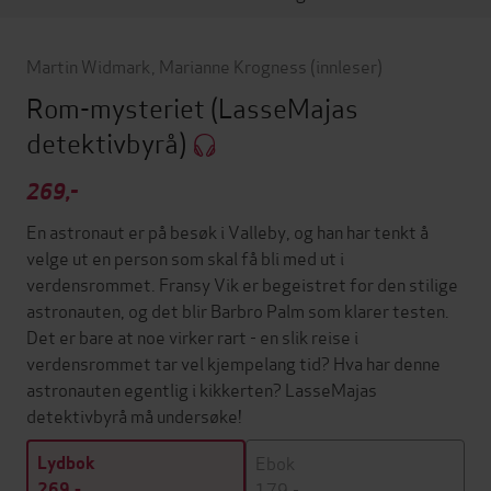
Martin Widmark
,
Marianne Krogness
(innleser)
Rom-mysteriet
(LasseMajas
detektivbyrå)
269,-
En astronaut er på besøk i Valleby, og han har tenkt å
velge ut en person som skal få bli med ut i
verdensrommet. Fransy Vik er begeistret for den stilige
astronauten, og det blir Barbro Palm som klarer testen.
Det er bare at noe virker rart - en slik reise i
verdensrommet tar vel kjempelang tid? Hva har denne
astronauten egentlig i kikkerten? LasseMajas
detektivbyrå må undersøke!
Ebok
Lydbok
179,-
269,-