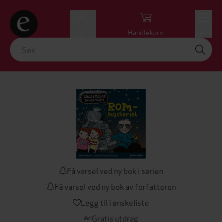
Logg inn
Handlekurv
Meny
Få varsel ved ny bok i serien
Få varsel ved ny bok av forfatteren
Legg til i ønskeliste
Gratis utdrag