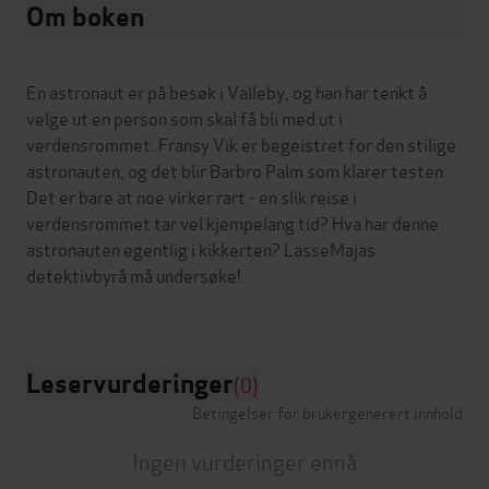
Om boken
En astronaut er på besøk i Valleby, og han har tenkt å
velge ut en person som skal få bli med ut i
verdensrommet. Fransy Vik er begeistret for den stilige
astronauten, og det blir Barbro Palm som klarer testen.
Det er bare at noe virker rart - en slik reise i
verdensrommet tar vel kjempelang tid? Hva har denne
astronauten egentlig i kikkerten? LasseMajas
detektivbyrå må undersøke!
Leservurderinger
(0)
Betingelser for brukergenerert innhold
Ingen vurderinger ennå