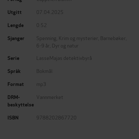
07.04.2025
Utgitt
0:52
Lengde
Spenning
,
Krim og mysterier
,
Barnebøker
,
Sjanger
6-9 år
,
Dyr og natur
LasseMajas detektivbyrå
Serie
Bokmål
Språk
mp3
Format
Vannmerket
DRM-
beskyttelse
9788202867720
ISBN