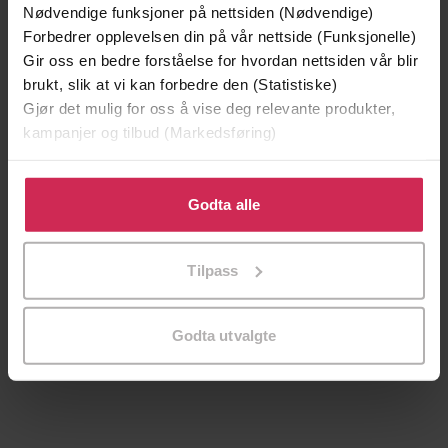
Nødvendige funksjoner på nettsiden (Nødvendige)
Forbedrer opplevelsen din på vår nettside (Funksjonelle)
Gir oss en bedre forståelse for hvordan nettsiden vår blir
brukt, slik at vi kan forbedre den (Statistiske)
Gjør det mulig for oss å vise deg relevante produkter,
kampanjer og tilbud (Markedsføring)
Klikk på «Godta alle» for å gi oss ditt samtykke til å
bruke cookies for alle disse formålene. Du kan også
Godta alle
tilpasse ditt samtykke til spesifikke formål ved å klikke
på «Tilpass». Du kan når som helst trekke tilbake eller
239,-
179,-
Tilpass
endre ditt samtykke.
Harry Potter og de vises stein
Pyramidemysteriet
J.K. Rowling
Hanne Kristin Rohde
Godta utvalgte
LYDBOK
LYDBOK