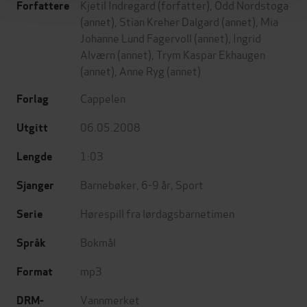
Kjetil Indregard
(forfatter),
Odd Nordstoga
Forfattere
(annet),
Stian Kreher Dalgard
(annet),
Mia
Johanne Lund Fagervoll
(annet),
Ingrid
Alværn
(annet),
Trym Kaspar Ekhaugen
(annet),
Anne Ryg
(annet)
Cappelen
Forlag
06.05.2008
Utgitt
1:03
Lengde
Barnebøker
,
6-9 år
,
Sport
Sjanger
Hørespill fra lørdagsbarnetimen
Serie
Bokmål
Språk
mp3
Format
Vannmerket
DRM-