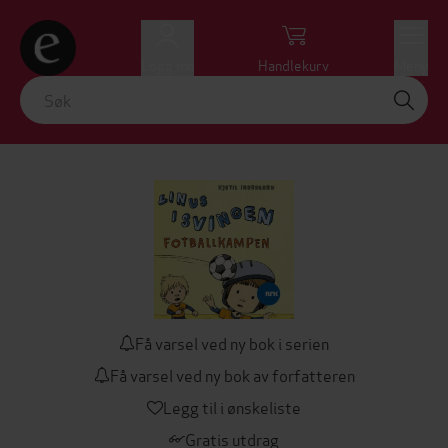
Logg inn
Handlekurv
Meny
Få varsel ved ny bok i serien
Få varsel ved ny bok av forfatteren
Legg til i ønskeliste
Gratis utdrag