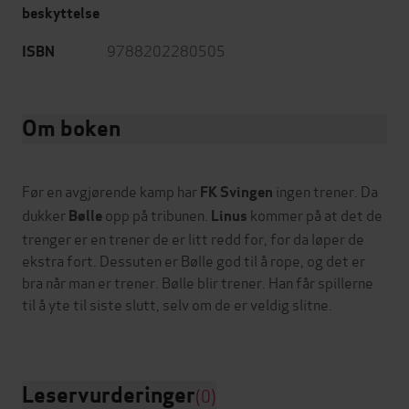
beskyttelse
9788202280505
ISBN
Om boken
Før en avgjørende kamp har
ingen trener. Da
FK Svingen
dukker
opp på tribunen.
kommer på at det de
Bølle
Linus
trenger er en trener de er litt redd for, for da løper de
ekstra fort. Dessuten er Bølle god til å rope, og det er
bra når man er trener. Bølle blir trener. Han får spillerne
til å yte til siste slutt, selv om de er veldig slitne.
Leservurderinger
(0)