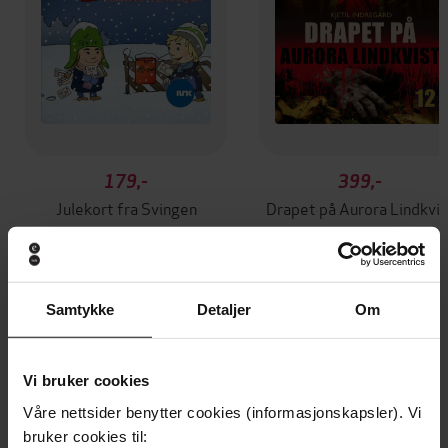
179,-
399,-
Julekort fra Svingen
Drapet på Aurora Lindkvis
Kjetil Indregard
Kjetil Indregard
LYDBOK
LYDBOK
Samtykke
Detaljer
Om
Andre har også kjøpt
Vi bruker cookies
Våre nettsider benytter cookies (informasjonskapsler). Vi
Premium
bruker cookies til: