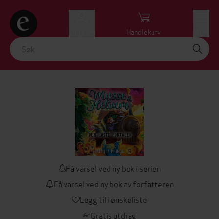
Logg inn
Handlekurv
Meny
Få varsel ved ny bok i serien
Få varsel ved ny bok av forfatteren
Legg til i ønskeliste
Gratis utdrag