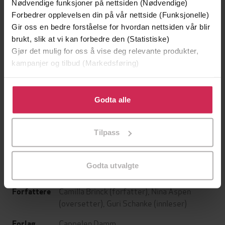
Nødvendige funksjoner på nettsiden (Nødvendige)
Forbedrer opplevelsen din på vår nettside (Funksjonelle)
Gir oss en bedre forståelse for hvordan nettsiden vår blir
brukt, slik at vi kan forbedre den (Statistiske)
Gjør det mulig for oss å vise deg relevante produkter,
kampanjer og tilbud (Markedsføring)
Klikk på «Godta alle» for å gi oss ditt samtykke til å
129,-
169,-
bruke cookies for alle disse formålene. Du kan også
Godta alle
Minnesota
Marekors
tilpasse ditt samtykke til spesifikke formål ved å klikke
Jo Nesbø
Jo Nesbø
på «Tilpass». Du kan når som helst trekke tilbake eller
Tilpass
endre ditt samtykke.
LYDBOK
LYDBOK
Godta utvalgte
Camilla Brinck
(forfatter),
Nina Aspen
Forfattere
(oversetter),
Guri Schanke
(innleser)
Cappelen Damm
Forlag