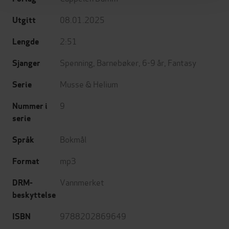
08.01.2025
Utgitt
2:51
Lengde
Spenning
,
Barnebøker
,
6-9 år
,
Fantasy
Sjanger
Musse & Helium
Serie
9
Nummer i
serie
Bokmål
Språk
mp3
Format
Vannmerket
DRM-
beskyttelse
9788202869649
ISBN