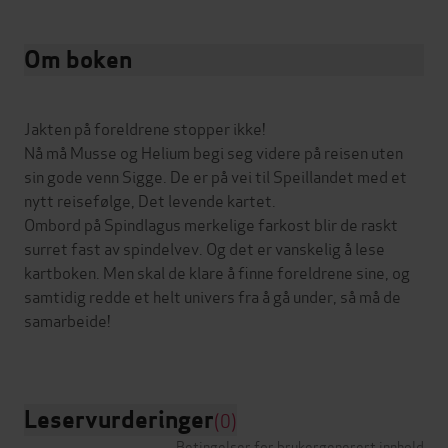
Om boken
Jakten på foreldrene stopper ikke!
Nå må Musse og Helium begi seg videre på reisen uten
sin gode venn Sigge. De er på vei til Speillandet med et
nytt reisefølge, Det levende kartet.
Ombord på Spindlagus merkelige farkost blir de raskt
surret fast av spindelvev. Og det er vanskelig å lese
kartboken. Men skal de klare å finne foreldrene sine, og
samtidig redde et helt univers fra å gå under, så må de
samarbeide!
Leservurderinger
(0)
Betingelser for brukergenerert innhold