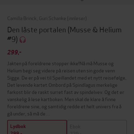
Camilla Brinck
,
Guri Schanke
(innleser)
Den låste portalen
(Musse & Helium
#9)
299,-
Jakten på foreldrene stopper ikke!Nå må Musse og
Helium begi seg videre på reisen uten sin gode venn
Sigge. De er på vei til Speillandet med et nytt reisefølge,
Det levende kartet.Ombord på Spindlagus merkelige
farkost blir de raskt surret fast av spindelvev. Og det er
vanskelig å lese kartboken. Men skal de klare å finne
foreldrene sine, og samtidig redde et helt univers fra å
gå under, så må de…
Ebok
Lydbok
229,-
299,-