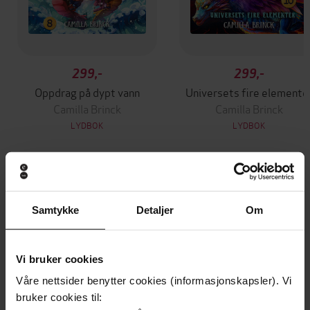
299,-
299,-
Oppdrag på dypt vann
Universets fire elemente
Camilla Brinck
Camilla Brinck
LYDBOK
LYDBOK
Andre har også kjøpt
Samtykke
Detaljer
Om
Vinner av Rivertonprisen
Boka bak TV-serien
Vi bruker cookies
Våre nettsider benytter cookies (informasjonskapsler). Vi
bruker cookies til: