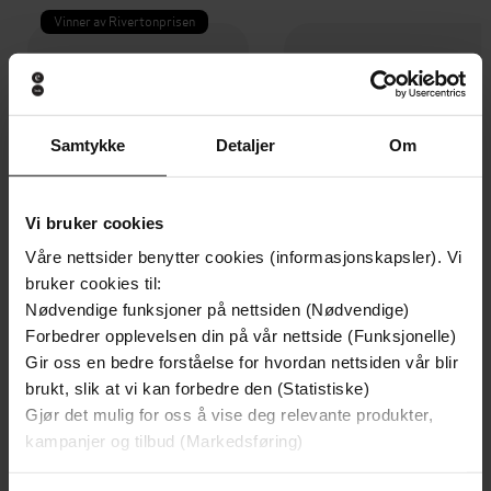
Vinner av Rivertonprisen
Samtykke
Detaljer
Om
Vi bruker cookies
Våre nettsider benytter cookies (informasjonskapsler). Vi
bruker cookies til:
Nødvendige funksjoner på nettsiden (Nødvendige)
Forbedrer opplevelsen din på vår nettside (Funksjonelle)
299,-
399,-
Gir oss en bedre forståelse for hvordan nettsiden vår blir
Minnesota
Tvilen
brukt, slik at vi kan forbedre den (Statistiske)
Jo Nesbø
Jørn Lier Horst
Gjør det mulig for oss å vise deg relevante produkter,
LYDBOK
LYDBOK
kampanjer og tilbud (Markedsføring)