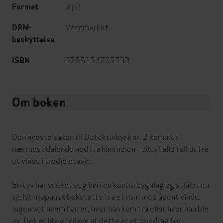
mp3
Format
Vannmerket
DRM-
beskyttelse
9788234705533
ISBN
Om boken
Den nyeste saken til Detektivbyrå nr. 2 kommer
nærmest dalende ned fra himmelen - eller i alle fall ut fra
et vindu i tredje etasje.
En tyv har sneket seg inn i en kontorbygning og stjålet en
sjelden japansk bokstøtte fra et rom med åpent vindu.
Ingen vet hvem han er, hvor han kom fra eller hvor han ble
av. Det er liten tvil om at dette er et oppdrag for