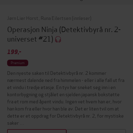
Jørn Lier Horst
,
Runa Eilertsen
(innleser)
Operasjon Ninja
(Detektivbyrå nr. 2-
universet #21)
199,-
Premium
Den nyeste saken til Detektivbyrå nr. 2 kommer
nærmest dalende ned fra himmelen - eller i alle fall ut fra
et vindu i tredje etasje. En tyv har sneket seg inn i en
kontorbygning og stjålet en sjelden japansk bokstøtte
fra et rom med åpent vindu. Ingen vet hvem han er, hvor
han kom fra eller hvor han ble av. Det er liten tvil om at
dette er et oppdrag for Detektivbyrå nr. 2, for mystiske
saker …