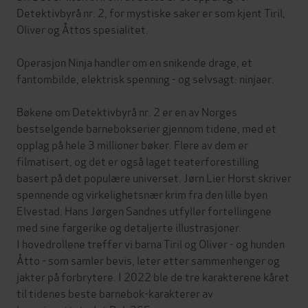
Detektivbyrå nr. 2, for mystiske saker er som kjent Tiril,
Oliver og Åttos spesialitet.
Operasjon Ninja handler om en snikende drage, et
fantombilde, elektrisk spenning - og selvsagt: ninjaer.
Bøkene om Detektivbyrå nr. 2 er en av Norges
bestselgende barnebokserier gjennom tidene, med et
opplag på hele 3 millioner bøker. Flere av dem er
filmatisert, og det er også laget teaterforestilling
basert på det populære universet. Jørn Lier Horst skriver
spennende og virkelighetsnær krim fra den lille byen
Elvestad. Hans Jørgen Sandnes utfyller fortellingene
med sine fargerike og detaljerte illustrasjoner.
I hovedrollene treffer vi barna Tiril og Oliver - og hunden
Åtto - som samler bevis, leter etter sammenhenger og
jakter på forbrytere. I 2022 ble de tre karakterene kåret
til tidenes beste barnebok-karakterer av