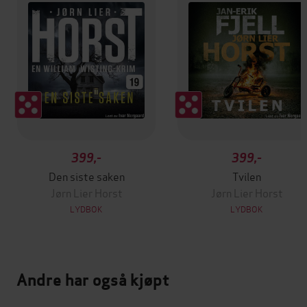
399,-
399,-
Den siste saken
Tvilen
Jørn Lier Horst
Jørn Lier Horst
LYDBOK
LYDBOK
Andre har også kjøpt