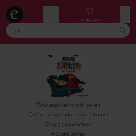
Logg inn
Handlekurv
Meny
Få varsel ved ny bok i serien
Få varsel ved ny bok av forfatteren
Legg til i ønskeliste
Gratis utdrag