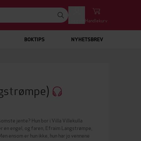
Logg inn
Handlekurv
BOKTIPS
NYHETSBREV
ngstrømpe)
mste jente? Hun bor i Villa Villekulla
r en engel, og faren, Efraim Langstrømpe,
en ensom er hun ikke, hun har jo vennene