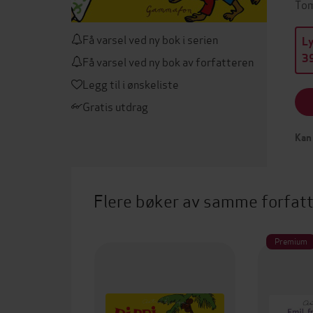
Tom
Få varsel ved ny bok i serien
L
39
Få varsel ved ny bok av forfatteren
Legg til i ønskeliste
Gratis utdrag
Kan 
Flere bøker av samme forfat
Premium