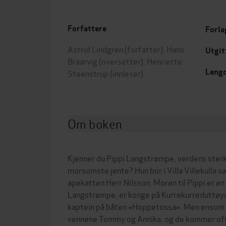
Forfattere
Forla
Astrid Lindgren
(forfatter),
Hans
Utgit
Braarvig
(oversetter),
Henriette
Leng
Steenstrup
(innleser)
Om boken
Kjenner du Pippi Langstrømpe, verdens sterk
morsomste jente? Hun bor i Villa Villekulla
apekatten Herr Nilsson. Moren til Pippi er en
Langstrømpe, er konge på Kurrekurreduttøy
kaptein på båten «Hoppetossa». Men ensom er
vennene Tommy og Annika, og de kommer oft