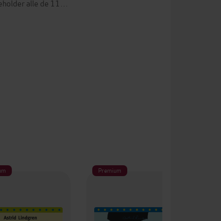
eholder alle de 11…
um
Premium