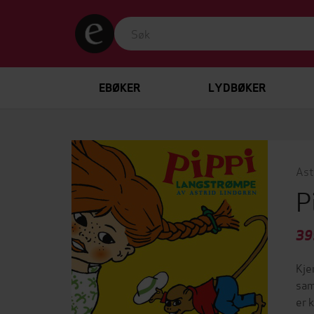
EBØKER
LYDBØKER
Ast
P
39
Kje
sam
er 