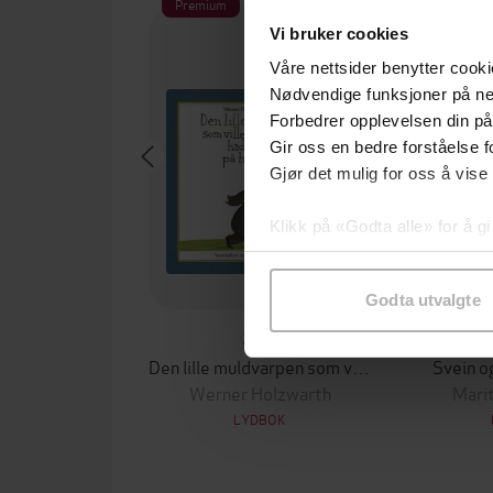
Premium
Premium
Vi bruker cookies
Våre nettsider benytter cooki
Nødvendige funksjoner på ne
Forbedrer opplevelsen din på
Gir oss en bedre forståelse fo
Gjør det mulig for oss å vise
Klikk på «Godta alle» for å gi
samtykke til spesifikke formå
Godta utvalgte
99,-
Den lille muldvarpen som ville vite hvem som hadde bæsjet på hodet hans
Svein o
Werner Holzwarth
Marit
LYDBOK