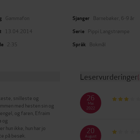
Gammafon
Barnebøker
,
6-9 år
g
Sjanger
13.04.2014
Pippi Langstrømpe
t
Serie
2:35
Bokmål
de
Språk
Leservurderinger
(
26
este, snilleste og
Mai
 sammen med hesten sin og
2022
 engel, og faren, Efraim
a og
 hun ikke, hun har jo
20
e på besøk.
August