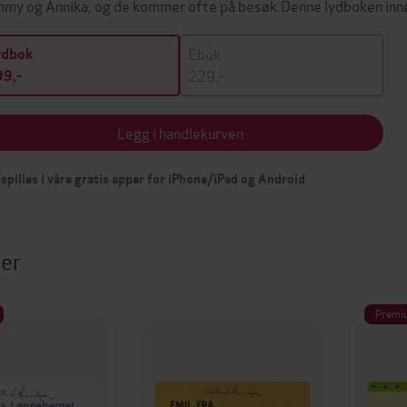
my og Annika, og de kommer ofte på besøk.Denne lydboken inn
Ebok
ydbok
229,-
9,-
Legg i handlekurven
spilles i våre gratis apper for iPhone/iPad og Android
ter
Premi