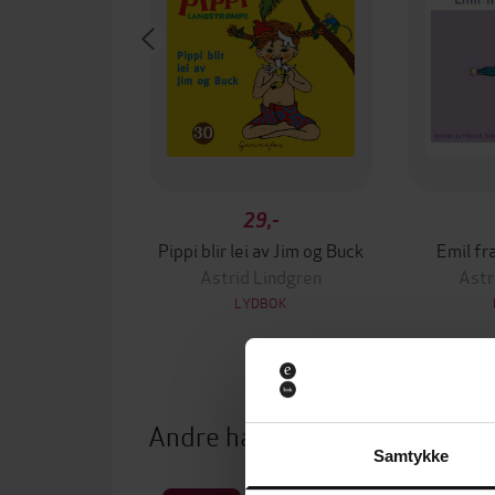
29,-
Pippi blir lei av Jim og Buck
Emil fr
Astrid Lindgren
Astr
LYDBOK
Andre har også kjøpt
Samtykke