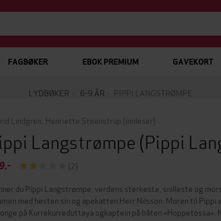
FAGBØKER
EBOK PREMIUM
GAVEKORT
LYDBØKER
6-9 ÅR
PIPPI LANGSTRØMPE
rid Lindgren
,
Henriette Steenstrup
(innleser)
ippi Langstrømpe
(Pippi La
9,-
(2)
nner du Pippi Langstrømpe, verdens sterkeste, snilleste og morso
men med hesten sin og apekatten Herr Nilsson. Moren til Pippi e
konge på Kurrekurreduttøya ogkaptein på båten «Hoppetossa». M