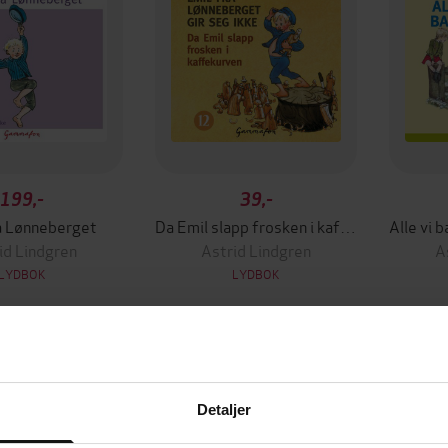
199,-
39,-
a Lønneberget
Da Emil slapp frosken i kaffekurven, og etterpå gjorde så gale streker at det nesten ikke kan fortelles
id Lindgren
Astrid Lindgren
A
LYDBOK
LYDBOK
Detaljer