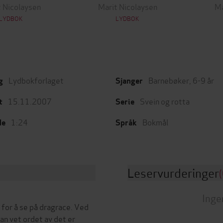
 Nicolaysen
Marit Nicolaysen
Ma
LYDBOK
LYDBOK
Lydbokforlaget
Barnebøker
,
6-9 år
g
Sjanger
15.11.2007
Svein og rotta
t
Serie
1:24
Bokmål
de
Språk
Leservurderinger
(
Inge
 for å se på dragrace. Ved
han vet ordet av det er