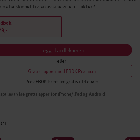
me helskinnet fra en av sine ville utflukter?
ydbok
9,-
Legg i handlekurven
eller
Gratis i appen med EBOK Premium
Prøv EBOK Premium gratis i 14 dager
spilles i våre gratis apper for iPhone/iPad og Android
ter