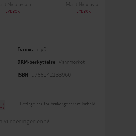
rit Nicolaysen
Marit Nicolaysen
LYDBOK
LYDBOK
mp3
Format
Vannmerket
DRM-beskyttelse
9788242133960
ISBN
Betingelser for brukergenerert innhold
0)
n vurderinger ennå