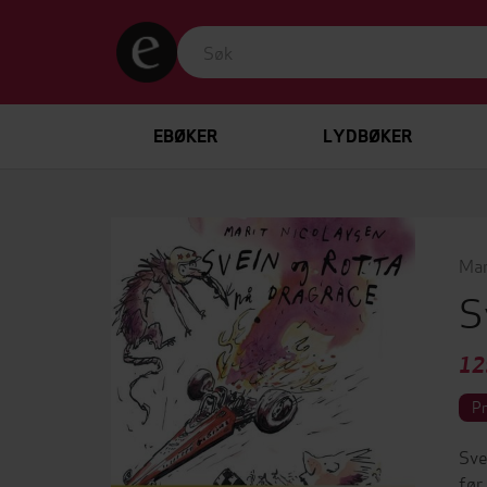
EBØKER
LYDBØKER
Mar
S
12
P
Sve
før