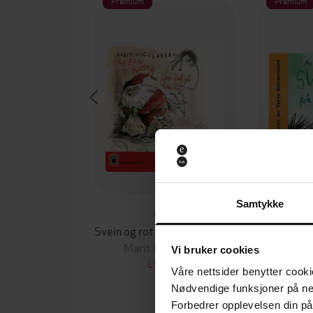
Premium
Premium
Samtykke
69,-
Svein og rotta feirer jul på landet
Marit Nicolaysen
Marit
Vi bruker cookies
LYDBOK
Våre nettsider benytter cooki
Nødvendige funksjoner på ne
Forbedrer opplevelsen din på