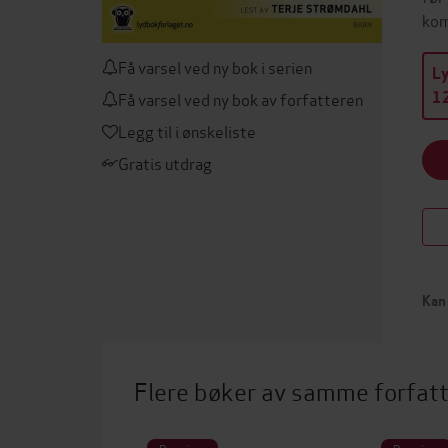
kom
Få varsel ved ny bok i serien
L
Få varsel ved ny bok av forfatteren
12
Legg til i ønskeliste
Gratis utdrag
Kan 
Flere bøker av samme forfat