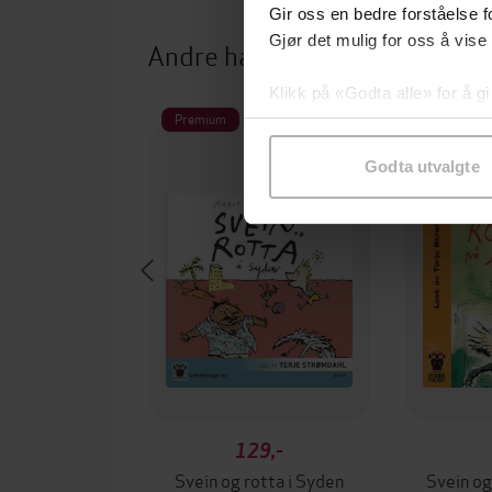
Gir oss en bedre forståelse fo
Gjør det mulig for oss å vise
Andre har også kjøpt
Klikk på «Godta alle» for å gi
Premium
Premium
samtykke til spesifikke formå
Godta utvalgte
129,-
Svein og rotta i Syden
Svein og