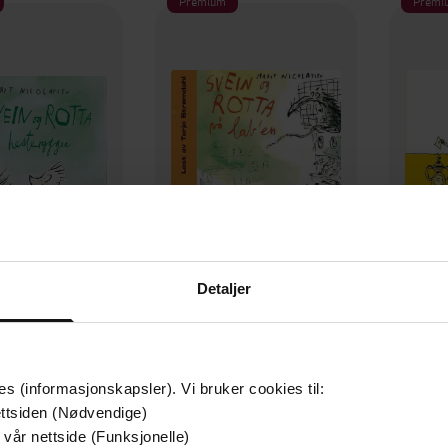
Premium
Premi
Detaljer
129,-
129,-
Svein og rotta på hesteryggen
Svein og rotta på lab'en
Svein o
 Nicolaysen
Marit Nicolaysen
Ma
LYDBOK
LYDBOK
es (informasjonskapsler). Vi bruker cookies til:
ttsiden (Nødvendige)
 vår nettside (Funksjonelle)