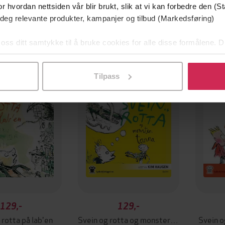
r hvordan nettsiden vår blir brukt, slik at vi kan forbedre den (St
 deg relevante produkter, kampanjer og tilbud (Markedsføring)
 oss ditt samtykke til å bruke cookies for alle disse formålene. D
Premium
Premi
l ved å klikke på «Tilpass». Du kan når som helst trekke tilbake
Tilpass
129,-
129,-
 rotta på lab'en
Svein og rotta og monstertanna
Svein o