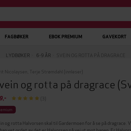
FAGBØKER
EBOK PREMIUM
GAVEKORT
LYDBØKER
6-9 ÅR
SVEIN OG ROTTA PÅ DRAGRACE
it Nicolaysen
,
Terje Strømdahl
(innleser)
vein og rotta på dragrace
(S
9,-
(3)
remium
in og rotta Halvorsen skal til Gardermoen for å se på dragrace. V
 han vet ordet av det er Halvorsen på vei ut mot banen. Er Halvors