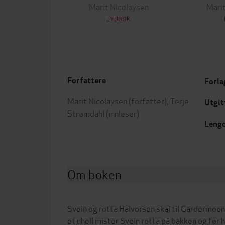
Marit Nicolaysen
Marit
LYDBOK
Forfattere
Forla
Marit Nicolaysen
(forfatter),
Terje
Utgit
Strømdahl
(innleser)
Leng
Om boken
Svein og rotta Halvorsen skal til Gardermoen
et uhell mister Svein rotta på bakken og før 