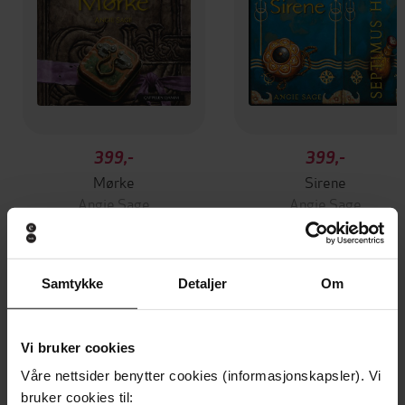
399,-
399,-
Mørke
Sirene
Angie Sage
Angie Sage
LYDBOK
LYDBOK
Samtykke
Detaljer
Om
Andre har også kjøpt
Vi bruker cookies
Våre nettsider benytter cookies (informasjonskapsler). Vi
bruker cookies til: