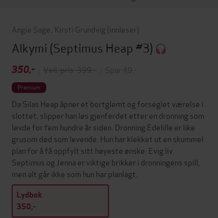
Angie Sage
,
Kirsti Grundvig
(innleser)
Alkymi
(Septimus Heap #3)
350,-
|
Veil. pris: 399,-
|
Spar 49,-
Premium
Da Silas Heap åpner et bortglemt og forseglet værelse i
slottet, slipper han løs gjenferdet etter en dronning som
levde for fem hundre år siden. Dronning Edelille er like
grusom død som levende. Hun har klekket ut en skummel
plan for å få oppfylt sitt høyeste ønske: Evig liv.
Septimus og Jenna er viktige brikker i dronningens spill,
men alt går ikke som hun har planlagt.
Lydbok
350,-