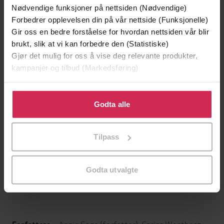
Nødvendige funksjoner på nettsiden (Nødvendige)
Forbedrer opplevelsen din på vår nettside (Funksjonelle)
Gir oss en bedre forståelse for hvordan nettsiden vår blir
brukt, slik at vi kan forbedre den (Statistiske)
Gjør det mulig for oss å vise deg relevante produkter,
kampanjer og tilbud (Markedsføring)
Klikk på «Godta alle» for å gi oss ditt samtykke til å
bruke cookies for alle disse formålene. Du kan også
Godta alle
tilpasse ditt samtykke til spesifikke formål ved å klikke
på «Tilpass». Du kan når som helst trekke tilbake eller
169,-
169,-
Tilpass
endre ditt samtykke.
Flaggermusmannen
Kakerlakkene
Jo Nesbø
Jo Nesbø
Godta utvalgte
LYDBOK
LYDBOK
Angie Sage
(forfatter),
Carina Westberg