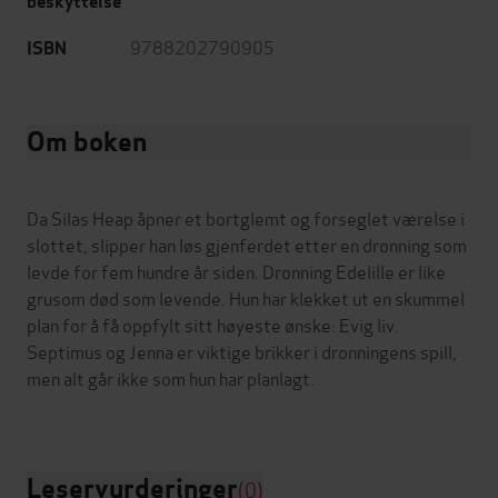
beskyttelse
9788202790905
ISBN
Om boken
Da Silas Heap åpner et bortglemt og forseglet værelse i
slottet, slipper han løs gjenferdet etter en dronning som
levde for fem hundre år siden. Dronning Edelille er like
grusom død som levende. Hun har klekket ut en skummel
plan for å få oppfylt sitt høyeste ønske: Evig liv.
Septimus og Jenna er viktige brikker i dronningens spill,
men alt går ikke som hun har planlagt.
Leservurderinger
(0)