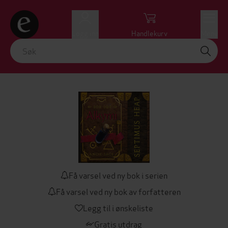
Logg inn
Handlekurv
Meny
Få varsel ved ny bok i serien
Få varsel ved ny bok av forfatteren
Legg til i ønskeliste
Gratis utdrag