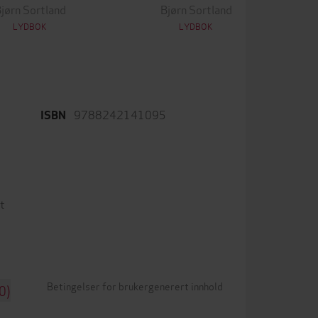
jørn Sortland
Bjørn Sortland
LYDBOK
LYDBOK
9788242141095
ISBN
t
Betingelser for brukergenerert innhold
0)