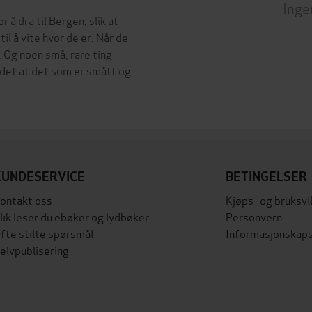
Inge
å dra til Bergen, slik at
il å vite hvor de er. Når de
 Og noen små, rare ting
 det at det som er smått og
KUNDESERVICE
BETINGELSER
ontakt oss
Kjøps- og bruksvi
lik leser du ebøker og lydbøker
Personvern
fte stilte spørsmål
Informasjonskaps
elvpublisering