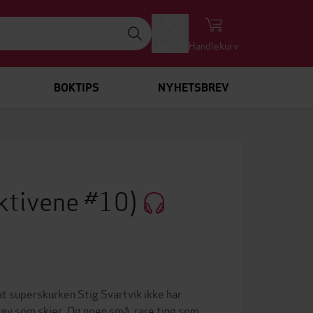
Logg inn
Handlekurv
BOKTIPS
NYHETSBREV
ktivene #10)
at superskurken Stig Svartvik ikke har
 gøy som skjer. Og noen små, rare ting som