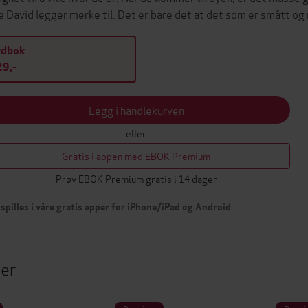
e David legger merke til. Det er bare det at det som er smått og ra
ydbok
9,-
Legg i handlekurven
eller
Gratis i appen med EBOK Premium
Prøv EBOK Premium gratis i 14 dager
spilles i våre gratis apper for iPhone/iPad og Android
ter