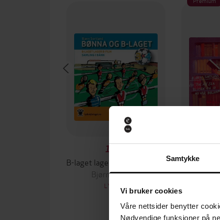
Premium
129,-
Samtykke
B-laget lager b-film ; Samling i bånn
Bjørn Sortland
Bjø
LYDBOK
Vi bruker cookies
Våre nettsider benytter cooki
Nødvendige funksjoner på ne