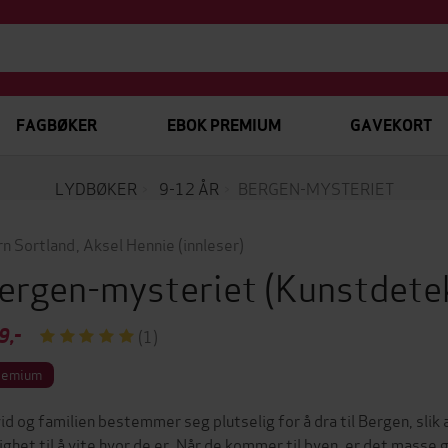
FAGBØKER
EBOK PREMIUM
GAVEKORT
LYDBØKER
9-12 ÅR
BERGEN-MYSTERIET
rn Sortland
,
Aksel Hennie
(innleser)
ergen-mysteriet
(Kunstdete
9,-
(1)
remium
id og familien bestemmer seg plutselig for å dra til Bergen, slik 
ighet til å vite hvor de er. Når de kommer til byen, er det masse