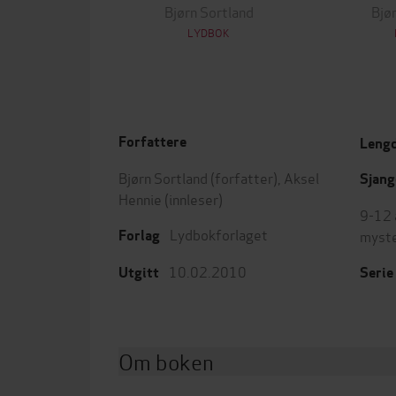
Bjørn Sortland
Bjø
LYDBOK
Forfattere
Leng
Bjørn Sortland
(forfatter),
Aksel
Sjang
Hennie
(innleser)
9-12 
Lydbokforlaget
myste
Forlag
10.02.2010
Utgitt
Serie
Om boken