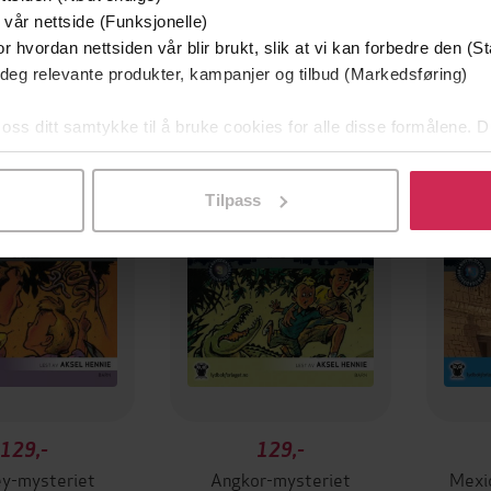
 vår nettside (Funksjonelle)
r hvordan nettsiden vår blir brukt, slik at vi kan forbedre den (St
 deg relevante produkter, kampanjer og tilbud (Markedsføring)
Premium
Premi
 oss ditt samtykke til å bruke cookies for alle disse formålene. D
l ved å klikke på «Tilpass». Du kan når som helst trekke tilbake
Tilpass
129,-
129,-
y-mysteriet
Angkor-mysteriet
Mexic