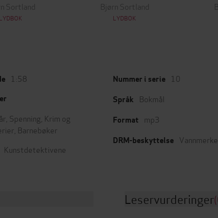
rn Sortland
Bjørn Sortland
B
LYDBOK
LYDBOK
1:58
10
de
Nummer i serie
Bokmål
er
Språk
år
,
Spenning
,
Krim og
mp3
Format
rier
,
Barnebøker
Vannmerke
DRM-beskyttelse
Kunstdetektivene
Leservurderinger
(