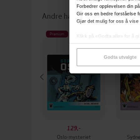
Forbedrer opplevelsen din på
Andre har også kjøpt
Gir oss en bedre forståelse fo
Gjør det mulig for oss å vise
Premium
Premium
Klikk på «Godta alle» for å gi
samtykke til spesifikke formå
Godta utvalgte
129,-
Oslo-mysteriet
Sydne