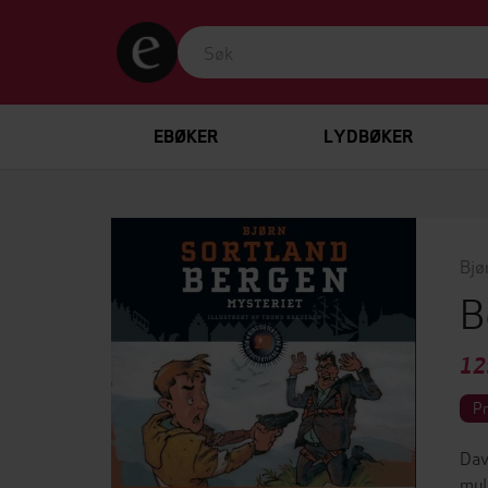
EBØKER
LYDBØKER
Bjø
B
12
P
Dav
mul