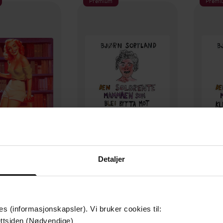
Premium
Premi
199,-
149,-
Detaljer
Ho tok av seg blusen og sa ho var bibliotekar
Den solbrente mammaen som blei bytta mot ti kamelar
rn Sortland
Bjørn Sortland
B
LYDBOK
LYDBOK
es (informasjonskapsler). Vi bruker cookies til:
ttsiden (Nødvendige)