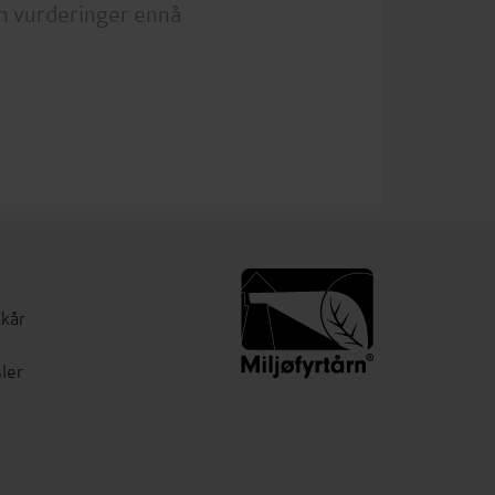
n vurderinger ennå
lkår
ler