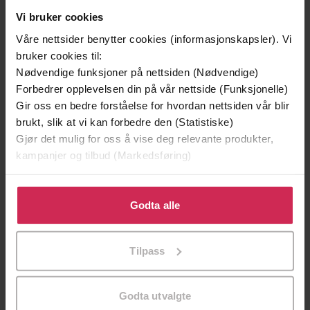
Andre har også kjøpt
Vi bruker cookies
Våre nettsider benytter cookies (informasjonskapsler). Vi
bruker cookies til:
Nødvendige funksjoner på nettsiden (Nødvendige)
Forbedrer opplevelsen din på vår nettside (Funksjonelle)
Gir oss en bedre forståelse for hvordan nettsiden vår blir
brukt, slik at vi kan forbedre den (Statistiske)
Gjør det mulig for oss å vise deg relevante produkter,
kampanjer og tilbud (Markedsføring)
Klikk på «Godta alle» for å gi oss ditt samtykke til å
bruke cookies for alle disse formålene. Du kan også
Godta alle
tilpasse ditt samtykke til spesifikke formål ved å klikke
på «Tilpass». Du kan når som helst trekke tilbake eller
Tilpass
endre ditt samtykke.
239,-
129,-
Harry Potter og de vises stein
Verdens verste barn
J.K. Rowling
David Walliams
Godta utvalgte
LYDBOK
LYDBOK