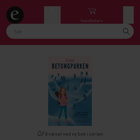
Logg inn
Handlekurv
Meny
Få varsel ved ny bok i serien