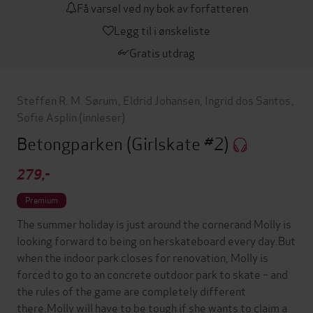
Få varsel ved ny bok av forfatteren
Legg til i ønskeliste
Gratis utdrag
Steffen R. M. Sørum
,
Eldrid Johansen
,
Ingrid dos Santos
,
Sofie Asplin
(innleser)
Betongparken
(Girlskate #2)
279,-
Premium
The summer holiday is just around the cornerand Molly is
looking forward to being on herskateboard every day.But
when the indoor park closes for renovation, Molly is
forced to go to an concrete outdoor park to skate – and
the rules of the game are completely different
there.Molly will have to be tough if she wants to claim a