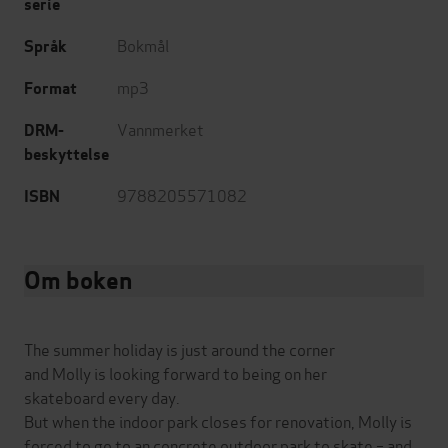
serie
Bokmål
Språk
mp3
Format
Vannmerket
DRM-
beskyttelse
9788205571082
ISBN
Om boken
The summer holiday is just around the corner
and Molly is looking forward to being on her
skateboard every day.
But when the indoor park closes for renovation, Molly is
forced to go to an concrete outdoor park to skate – and