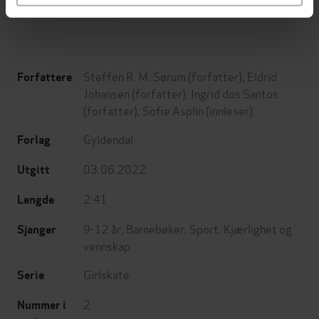
Steffen R. M. Sørum
(forfatter),
Eldrid
Forfattere
Johansen
(forfatter),
Ingrid dos Santos
(forfatter),
Sofie Asplin
(innleser)
Gyldendal
Forlag
03.06.2022
Utgitt
2:41
Lengde
9-12 år
,
Barnebøker
,
Sport
,
Kjærlighet og
Sjanger
vennskap
Girlskate
Serie
2
Nummer i