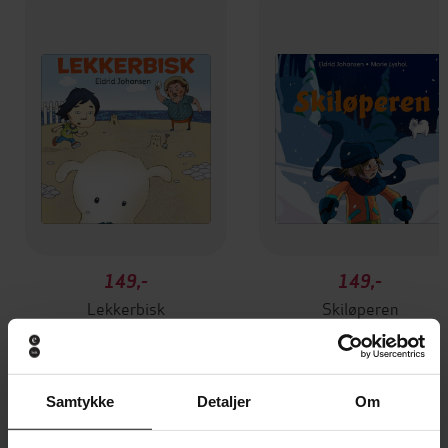
149,-
149,-
Lekkerbisk
Skiløperen
Eldrid Johansen
Eldrid Johansen
LYDBOK
LYDBOK
Samtykke
Detaljer
Om