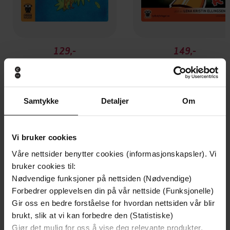
129,-
149,-
Jafs
Super
Endre Lund Eriksen
Endre Lund Eriksen
LYDBOK
LYDBOK
Samtykke
Detaljer
Om
Vi bruker cookies
Andre har også kjøpt
Våre nettsider benytter cookies (informasjonskapsler). Vi
bruker cookies til:
Premium
Premium
Nødvendige funksjoner på nettsiden (Nødvendige)
Boka bak filmen
Forbedrer opplevelsen din på vår nettside (Funksjonelle)
Gir oss en bedre forståelse for hvordan nettsiden vår blir
brukt, slik at vi kan forbedre den (Statistiske)
Gjør det mulig for oss å vise deg relevante produkter,