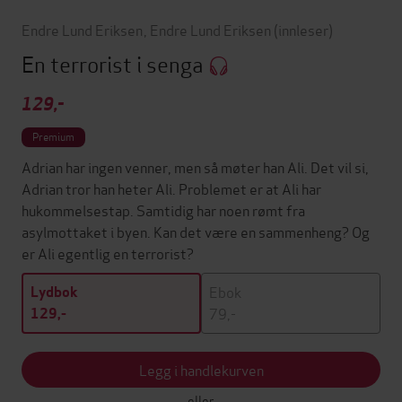
Endre Lund Eriksen
,
Endre Lund Eriksen
(innleser)
En terrorist i senga
129,-
Premium
Adrian har ingen venner, men så møter han Ali. Det vil si,
Adrian tror han heter Ali. Problemet er at Ali har
hukommelsestap. Samtidig har noen rømt fra
asylmottaket i byen. Kan det være en sammenheng? Og
er Ali egentlig en terrorist?
Ebok
Lydbok
79,-
129,-
Legg i handlekurven
eller