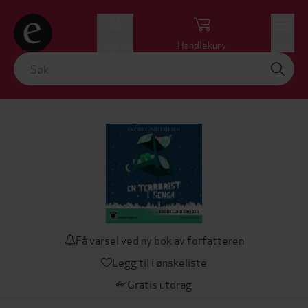
Logg inn
Handlekurv
Meny
Få varsel ved ny bok av forfatteren
Legg til i ønskeliste
Gratis utdrag