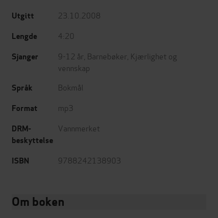
23.10.2008
Utgitt
4:20
Lengde
9-12 år
,
Barnebøker
,
Kjærlighet og
Sjanger
vennskap
Bokmål
Språk
mp3
Format
Vannmerket
DRM-
beskyttelse
9788242138903
ISBN
Om boken