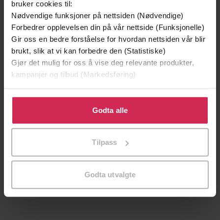
bruker cookies til:
Vinner av Rivertonprisen
Første gang på tilbud
Nødvendige funksjoner på nettsiden (Nødvendige)
Forbedrer opplevelsen din på vår nettside (Funksjonelle)
Gir oss en bedre forståelse for hvordan nettsiden vår blir
brukt, slik at vi kan forbedre den (Statistiske)
Gjør det mulig for oss å vise deg relevante produkter,
kampanjer og tilbud (Markedsføring)
Klikk på «Godta alle» for å gi oss ditt samtykke til å
bruke cookies for alle disse formålene. Du kan også
Godta alle
tilpasse ditt samtykke til spesifikke formål ved å klikke
på «Tilpass». Du kan når som helst trekke tilbake eller
Tilpass
199,-
349,-
endre ditt samtykke.
Minnesota
Utskudd
Jo Nesbø
Jørn Lier Horst
Godta utvalgte
EBOK
EBOK