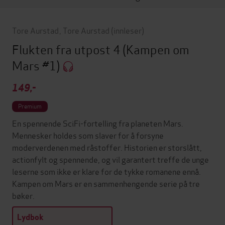
Tore Aurstad
,
Tore Aurstad
(innleser)
Flukten fra utpost 4
(Kampen om
Mars #1)
149,-
Premium
En spennende SciFi-fortelling fra planeten Mars.
Mennesker holdes som slaver for å forsyne
moderverdenen med råstoffer. Historien er storslått,
actionfylt og spennende, og vil garantert treffe de unge
leserne som ikke er klare for de tykke romanene ennå.
Kampen om Mars er en sammenhengende serie på tre
bøker.
Lydbok