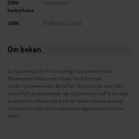
Vannmerket
DRM-
beskyttelse
9788202523831
ISBN
Om boken
En spennende SciFi-fortelling fra planeten Mars.
Mennesker holdes som slaver for å forsyne
moderverdenen med råstoffer. Historien er storslått,
actionfylt og spennende, og vil garantert treffe de unge
leserne som ikke er klare for de tykke romanene ennå.
Kampen om Mars er en sammenhengende serie på tre
bøker.