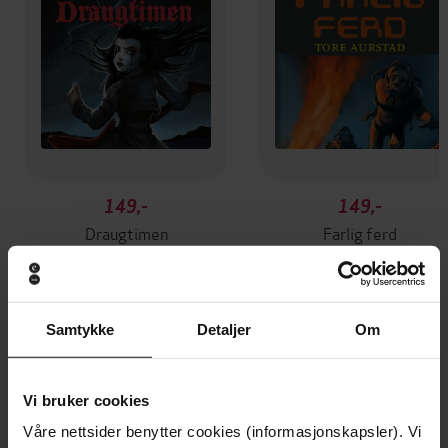
149,-
149,-
Draugtimen
Farlig ferd
Tore Aurstad
Tore Aurstad
LYDBOK
LYDBOK
Samtykke
Detaljer
Om
Andre har også kjøpt
Vi bruker cookies
Våre nettsider benytter cookies (informasjonskapsler). Vi
Premium
Premium