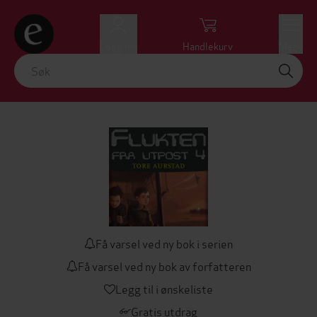
Logg inn
Handlekurv
Meny
Få varsel ved ny bok i serien
Få varsel ved ny bok av forfatteren
Legg til i ønskeliste
Gratis utdrag